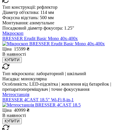
Тип конструкції:
рефлектор
Діаметр об'єктива:
114 мм
Фокусна відстань:
500 мм
Монтування:
азимутальне
Посадковий діаметр фокусера:
1.25"
Мікроскоп
BRESSER Erudit Basic Mono 40x-400x
Ціна
15599
₴
В
наявності
КУПИТИ
Тип мікроскопа:
лабораторний | шкільний
Насадка:
монокулярна
Особливість:
LED-підсвітка | живлення від батарейок |
препаратопереміщувач | точне фокусування
Метеостанція
BRESSER 4CAST 18.5" Wi-Fi 8-in-1
Ціна
40999
₴
В
наявності
КУПИТИ