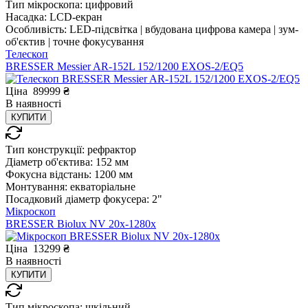
Тип мікроскопа:
цифровий
Насадка:
LCD-екран
Особливість:
LED-підсвітка | вбудована цифрова камера | зум-
об'єктив | точне фокусування
Телескоп
BRESSER Messier AR-152L 152/1200 EXOS-2/EQ5
Ціна
89999
₴
В
наявності
КУПИТИ
Тип конструкції:
рефрактор
Діаметр об'єктива:
152 мм
Фокусна відстань:
1200 мм
Монтування:
екваторіальне
Посадковий діаметр фокусера:
2"
Мікроскоп
BRESSER Biolux NV 20x-1280x
Ціна
13299
₴
В
наявності
КУПИТИ
Тип мікроскопа:
шкільний