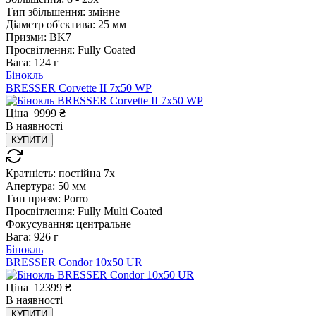
Тип збільшення:
змінне
Діаметр об'єктива:
25 мм
Призми:
BK7
Просвітлення:
Fully Coated
Вага:
124 г
Бінокль
BRESSER Corvette II 7x50 WP
Ціна
9999
₴
В
наявності
КУПИТИ
Кратність:
постійна 7x
Апертура:
50 мм
Тип призм:
Porro
Просвітлення:
Fully Multi Coated
Фокусування:
центральне
Вага:
926 г
Бінокль
BRESSER Condor 10x50 UR
Ціна
12399
₴
В
наявності
КУПИТИ