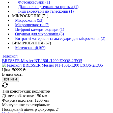
Фотоаксесуари (1)
Діагональні дзеркала та призми (1)
Інші аксесуари до телескопів (1)
МІКРОСКОПІЯ (71)
Мікроскопи (53)
Мікропрепарати (7)
Цифрові камери-окуляри (1)
Окуляри для мікроскопів (8)
Витратні матеріали та аксесуари для мікроскопів (2)
ВИМІРЮВАННЯ (67)
Метеостанції (67)
Телескоп
BRESSER Messier NT-150L/1200 EXOS-2/EQ5
Ціна
50999
₴
В
наявності
КУПИТИ
Тип конструкції:
рефлектор
Діаметр об'єктива:
150 мм
Фокусна відстань:
1200 мм
Монтування:
екваторіальне
Посадковий діаметр фокусера:
2"