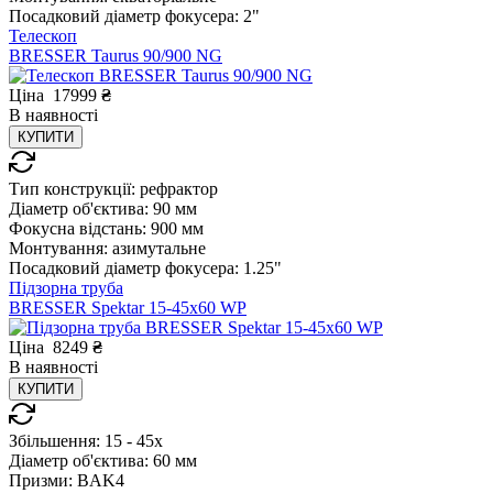
Посадковий діаметр фокусера:
2"
Телескоп
BRESSER Taurus 90/900 NG
Ціна
17999
₴
В
наявності
КУПИТИ
Тип конструкції:
рефрактор
Діаметр об'єктива:
90 мм
Фокусна відстань:
900 мм
Монтування:
азимутальне
Посадковий діаметр фокусера:
1.25"
Підзорна труба
BRESSER Spektar 15-45x60 WP
Ціна
8249
₴
В
наявності
КУПИТИ
Збільшення:
15 - 45x
Діаметр об'єктива:
60 мм
Призми:
BAK4