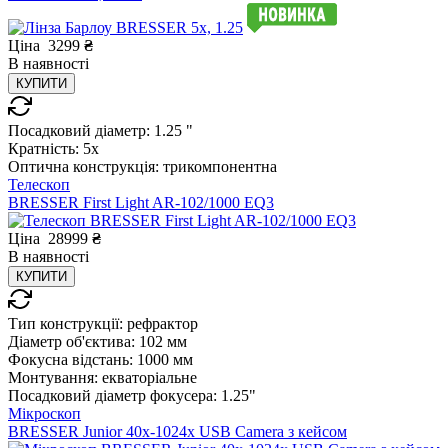
Ціна
3299
₴
В
наявності
КУПИТИ
Посадковий діаметр:
1.25 "
Кратність:
5x
Оптична конструкція:
трикомпонентна
Телескоп
BRESSER First Light AR-102/1000 EQ3
Ціна
28999
₴
В
наявності
КУПИТИ
Тип конструкції:
рефрактор
Діаметр об'єктива:
102 мм
Фокусна відстань:
1000 мм
Монтування:
екваторіальне
Посадковий діаметр фокусера:
1.25"
Мікроскоп
BRESSER Junior 40x-1024x USB Camera з кейсом