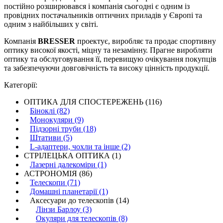
постійно розширювався і компанія сьогодні є одним із
провідних постачальників оптичних приладів у Європі та
одним з найбільших у світі.
Компанія
BRESSER
проектує, виробляє та продає спортивну
оптику високої якості, міцну та незамінну. Прагне виробляти
оптику та обслуговування її, перевищую очікування покупців
та забезпечуючи довговічність та високу цінність продукції.
Категорії:
ОПТИКА ДЛЯ СПОСТЕРЕЖЕНЬ (116)
Біноклі (82)
Монокуляри (9)
Підзорні труби (18)
Штативи (5)
L-адаптери, чохли та інше (2)
СТРІЛЕЦЬКА ОПТИКА (1)
Лазерні далекоміри (1)
АСТРОНОМІЯ (86)
Телескопи (71)
Домашні планетарії (1)
Аксесуари до телескопів (14)
Лінзи Барлоу (3)
Окуляри для телескопів (8)