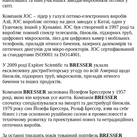
найбільших та найсучасніших заводів-виробників оптики у
світі.
Компанія JOC – лідер у галузі оптико-електронних виробів
Азії, JOC виробляє оптику на двох заводах у Китаї, один у
Гуанчжоу, інший у Куньміні. JOC був створений в 1997 році та
виробляє повний спектр телескопів, біноклів, підзорних труб,
цифрових мікроскопів, лінз для цифрових камер і мобільних
телефонів, приладів нічного бачення, лазерних далекомірів та
оптичних двигунів для мікро-проекторів. JOC сертифікований
за стандартами ISO9001 та ISO14001.
У 2009 році Explore Scientific та
BRESSER
уклали
ексклюзивну дистриб'юторську угоду по всій Америці щодо
біноклів, підзорних труб, мікроскопів, приладів нічного
бачення та інших продуктів.
Компанія
BRESSER
заснована Йозефом Брессером у 1957
році, якою він керував усе життя. Компанія
BRESSER
спочатку спеціалізувалася на імпорті та дистрибуції біноклів.
1979 року син Йозефа Брессера, Рольф Брессер, взяв на себе
бізнес і став основною рушійною силою в промисловості в
технічному розвитку та проектуванні нових та нетрадиційних
оптичних виробів.
За останні тридцять років товарний портфель
BRESSER