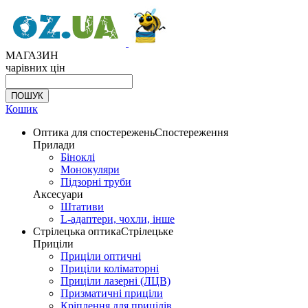
МАГАЗИН
чарівних цін
Кошик
Оптика для спостережень
Спостереження
Прилади
Біноклі
Монокуляри
Підзорні труби
Аксесуари
Штативи
L-адаптери, чохли, інше
Стрілецька оптика
Стрілецьке
Приціли
Приціли оптичні
Приціли коліматорні
Приціли лазерні (ЛЦВ)
Призматичні приціли
Кріплення для прицілів