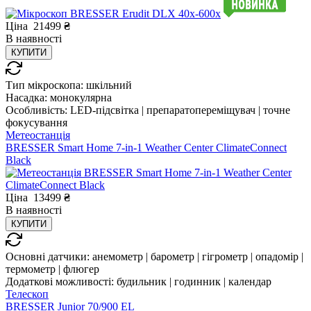
Ціна
21499
₴
В
наявності
КУПИТИ
Тип мікроскопа:
шкільний
Насадка:
монокулярна
Особливість:
LED-підсвітка | препаратопереміщувач | точне
фокусування
Метеостанція
BRESSER Smart Home 7-in-1 Weather Center ClimateConnect
Black
Ціна
13499
₴
В
наявності
КУПИТИ
Основні датчики:
анемометр | барометр | гігрометр | опадомір |
термометр | флюгер
Додаткові можливості:
будильник | годинник | календар
Телескоп
BRESSER Junior 70/900 EL