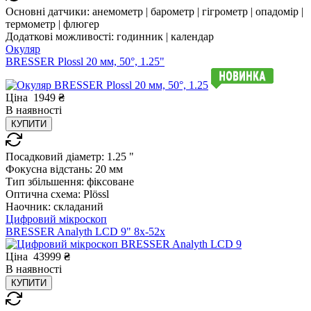
Основні датчики:
анемометр | барометр | гігрометр | опадомір |
термометр | флюгер
Додаткові можливості:
годинник | календар
Окуляр
BRESSER Plossl 20 мм, 50°, 1.25"
Ціна
1949
₴
В
наявності
КУПИТИ
Посадковий діаметр:
1.25 "
Фокусна відстань:
20 мм
Тип збільшення:
фіксоване
Оптична схема:
Plössl
Наочник:
складаний
Цифровий мікроскоп
BRESSER Analyth LCD 9" 8х-52х
Ціна
43999
₴
В
наявності
КУПИТИ