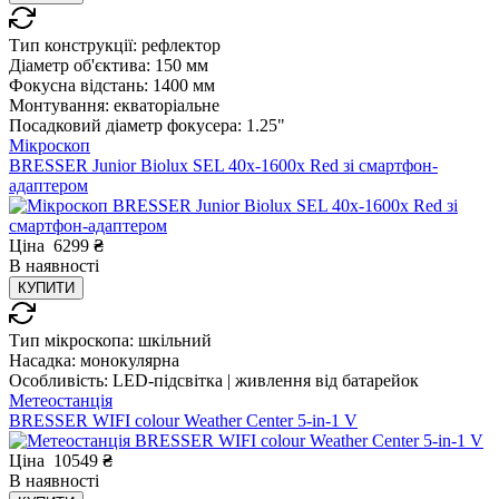
Тип конструкції:
рефлектор
Діаметр об'єктива:
150 мм
Фокусна відстань:
1400 мм
Монтування:
екваторіальне
Посадковий діаметр фокусера:
1.25"
Мікроскоп
BRESSER Junior Biolux SEL 40x-1600x Red зі смартфон-
адаптером
Ціна
6299
₴
В
наявності
КУПИТИ
Тип мікроскопа:
шкільний
Насадка:
монокулярна
Особливість:
LED-підсвітка | живлення від батарейок
Метеостанція
BRESSER WIFI colour Weather Center 5-in-1 V
Ціна
10549
₴
В
наявності