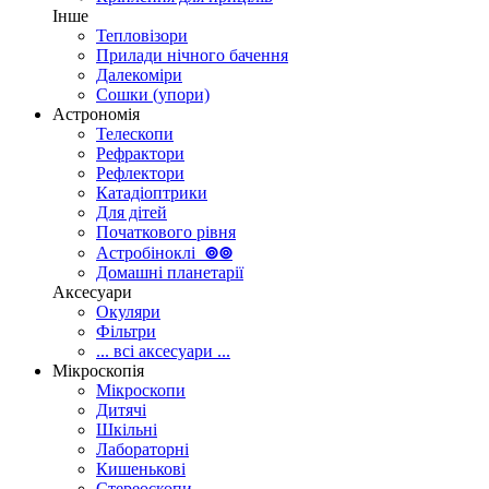
Інше
Тепловізори
Прилади нічного бачення
Далекоміри
Сошки (упори)
Астрономія
Телескопи
Рефрактори
Рефлектори
Катадіоптрики
Для дітей
Початкового рівня
Астробіноклі
⊚
⊚
Домашні планетарії
Аксесуари
Окуляри
Фільтри
... всі аксесуари ...
Мікроскопія
Мікроскопи
Дитячі
Шкільні
Лабораторні
Кишенькові
Стереоскопи