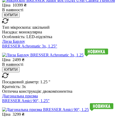
Ціна
10399
₴
В
наявності
КУПИТИ
Тип мікроскопа:
шкільний
Насадка:
монокулярна
Особливість:
LED-підсвітка
Лінза Барлоу
BRESSER Achromatic 3x, 1.25"
Ціна
2499
₴
В
наявності
КУПИТИ
Посадковий діаметр:
1.25 "
Кратність:
3x
Оптична конструкція:
двокомпонентна
Діагональна призма
BRESSER Amici 90°, 1.25"
Ціна
3299
₴