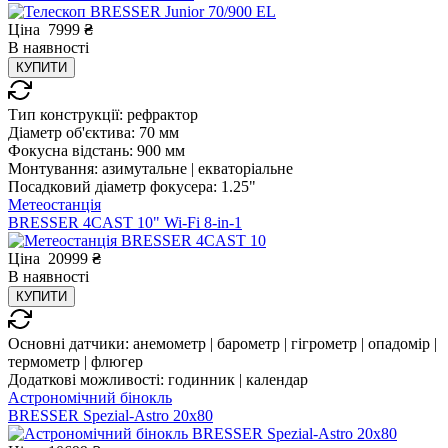
Ціна
7999
₴
В
наявності
КУПИТИ
Тип конструкції:
рефрактор
Діаметр об'єктива:
70 мм
Фокусна відстань:
900 мм
Монтування:
азимутальне | екваторіальне
Посадковий діаметр фокусера:
1.25"
Метеостанція
BRESSER 4CAST 10" Wi-Fi 8-in-1
Ціна
20999
₴
В
наявності
КУПИТИ
Основні датчики:
анемометр | барометр | гігрометр | опадомір |
термометр | флюгер
Додаткові можливості:
годинник | календар
Астрономічний бінокль
BRESSER Spezial-Astro 20x80