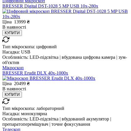
Цифровий мікроскоп
BRESSER Digital DST-1028 5 MP USB 10x-280x
Ціна
13999
₴
В
наявності
КУПИТИ
Тип мікроскопа:
цифровий
Насадка:
USB
Особливість:
LED-підсвітка | вбудована цифрова камера | зум-
об'єктив
Мікроскоп
BRESSER Erudit DLX 40x-1000x
Ціна
20499
₴
В
наявності
КУПИТИ
Тип мікроскопа:
лабораторний
Насадка:
монокулярна
Особливість:
LED-підсвітка | вбудований акумулятор |
препаратопереміщувач | точне фокусування
Телескоп