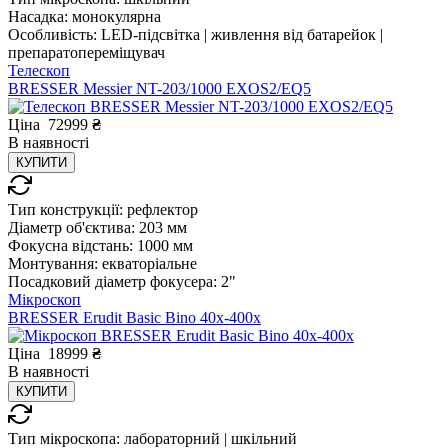
Насадка:
монокулярна
Особливість:
LED-підсвітка | живлення від батарейок |
препаратопереміщувач
Телескоп
BRESSER Messier NT-203/1000 EXOS2/EQ5
Ціна
72999
₴
В
наявності
КУПИТИ
Тип конструкції:
рефлектор
Діаметр об'єктива:
203 мм
Фокусна відстань:
1000 мм
Монтування:
екваторіальне
Посадковий діаметр фокусера:
2"
Мікроскоп
BRESSER Erudit Basic Bino 40x-400x
Ціна
18999
₴
В
наявності
КУПИТИ
Тип мікроскопа:
лабораторний | шкільний