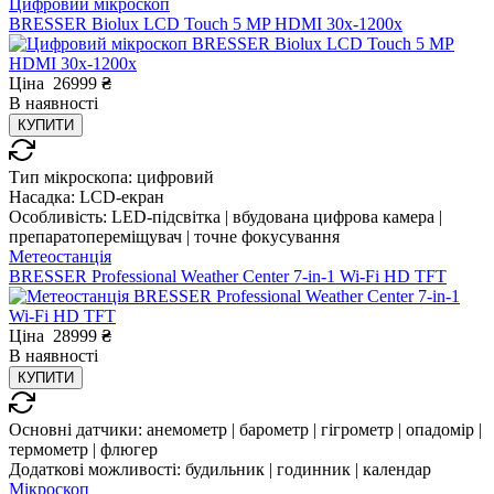
Цифровий мікроскоп
BRESSER Biolux LCD Touch 5 MP HDMI 30x-1200x
Ціна
26999
₴
В
наявності
КУПИТИ
Тип мікроскопа:
цифровий
Насадка:
LCD-екран
Особливість:
LED-підсвітка | вбудована цифрова камера |
препаратопереміщувач | точне фокусування
Метеостанція
BRESSER Professional Weather Center 7-in-1 Wi-Fi HD TFT
Ціна
28999
₴
В
наявності
КУПИТИ
Основні датчики:
анемометр | барометр | гігрометр | опадомір |
термометр | флюгер
Додаткові можливості:
будильник | годинник | календар
Мікроскоп