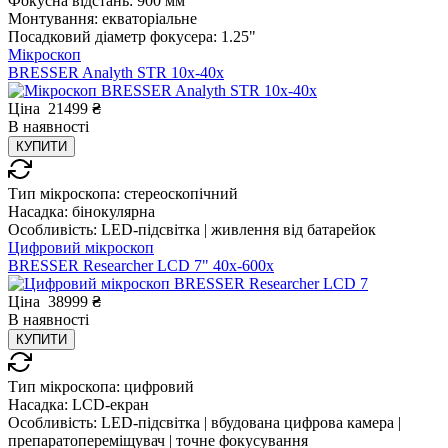
Фокусна відстань:
900 мм
Монтування:
екваторіальне
Посадковий діаметр фокусера:
1.25"
Мікроскоп
BRESSER Analyth STR 10x-40x
Ціна
21499
₴
В
наявності
КУПИТИ
Тип мікроскопа:
стереоскопічний
Насадка:
бінокулярна
Особливість:
LED-підсвітка | живлення від батарейок
Цифровий мікроскоп
BRESSER Researcher LCD 7" 40х-600х
Ціна
38999
₴
В
наявності
КУПИТИ
Тип мікроскопа:
цифровий
Насадка:
LCD-екран
Особливість:
LED-підсвітка | вбудована цифрова камера |
препаратопереміщувач | точне фокусування