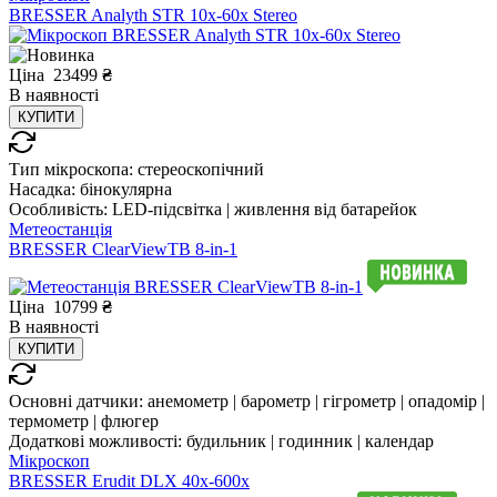
BRESSER Analyth STR 10x-60x Stereo
Ціна
23499
₴
В
наявності
КУПИТИ
Тип мікроскопа:
стереоскопічний
Насадка:
бінокулярна
Особливість:
LED-підсвітка | живлення від батарейок
Метеостанція
BRESSER ClearViewTB 8-in-1
Ціна
10799
₴
В
наявності
КУПИТИ
Основні датчики:
анемометр | барометр | гігрометр | опадомір |
термометр | флюгер
Додаткові можливості:
будильник | годинник | календар
Мікроскоп
BRESSER Erudit DLX 40x-600x