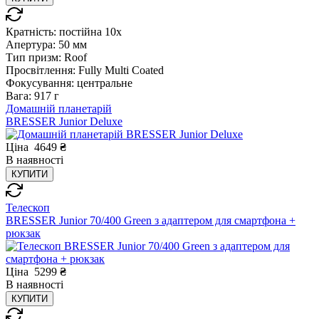
Кратність:
постійна 10x
Апертура:
50 мм
Тип призм:
Roof
Просвітлення:
Fully Multi Coated
Фокусування:
центральне
Вага:
917 г
Домашній планетарій
BRESSER Junior Deluxe
Ціна
4649
₴
В
наявності
КУПИТИ
Телескоп
BRESSER Junior 70/400 Green з адаптером для смартфона +
рюкзак
Ціна
5299
₴
В
наявності
КУПИТИ