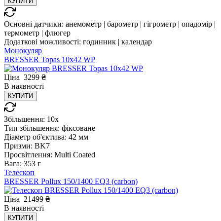
КУПИТИ
Основні датчики:
анемометр | барометр | гігрометр | опадомір |
термометр | флюгер
Додаткові можливості:
годинник | календар
Монокуляр
BRESSER Topas 10x42 WP
Ціна
3299
₴
В
наявності
КУПИТИ
Збільшення:
10x
Тип збільшення:
фіксоване
Діаметр об'єктива:
42 мм
Призми:
BK7
Просвітлення:
Multi Coated
Вага:
353 г
Телескоп
BRESSER Pollux 150/1400 EQ3 (carbon)
Ціна
21499
₴
В
наявності
КУПИТИ