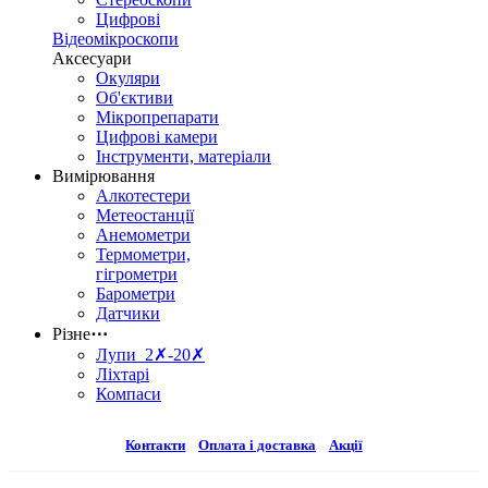
Цифрові
Відеомікроскопи
Аксесуари
Окуляри
Об'єктиви
Мікропрепарати
Цифрові камери
Інструменти, матеріали
Вимірювання
Алкотестери
Метеостанції
Анемометри
Термометри,
гігрометри
Барометри
Датчики
Різне
⋯
Лупи 2✗-20✗
Ліхтарі
Компаси
Контакти
Оплата і доставка
Акції