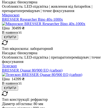
Насадка:
бінокулярна
Особливість:
LED-підсвітка | живлення від батарейок |
препаратопереміщувач | точне фокусування
Мікроскоп
BRESSER Researcher Bino 40x-1000x
Ціна
30499
₴
В
наявності
КУПИТИ
Тип мікроскопа:
лабораторний
Насадка:
бінокулярна
Особливість:
LED-підсвітка | препаратопереміщувач | точне
фокусування
Телескоп
BRESSER Quasar 80/900 EQ (carbon)
Ціна
14399
₴
В
наявності
КУПИТИ
Тип конструкції:
рефрактор
Діаметр об'єктива:
80 мм