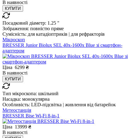
В
наявності
КУПИТИ
Посадковий діаметр:
1.25 "
Зображення:
повністю пряме
Сумісність:
для катадіоптриків | для рефракторів
Мікроскоп
BRESSER Junior Biolux SEL 40x-1600x Blue зі смартфон-
адаптером
Ціна
6299
₴
В
наявності
КУПИТИ
Тип мікроскопа:
шкільний
Насадка:
монокулярна
Особливість:
LED-підсвітка | живлення від батарейок
Метеостанція
BRESSER Bise Wi-Fi 8-in-1
Ціна
13999
₴
В
наявності