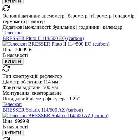
КУПИТИ
Основні датчики:
анемометр | барометр | гігрометр | опадомір |
термометр | флюгер
Додаткові можливості:
будильник | годинник | календар
Телескоп
BRESSER Pluto II 114/500 EQ (carbon)
Ціна
20699
₴
В
наявності
КУПИТИ
Тип конструкції:
рефлектор
Діаметр об'єктива:
114 мм
Фокусна відстань:
500 мм
Монтування:
екваторіальне
Посадковий діаметр фокусера:
1.25"
Телескоп
BRESSER Solarix 114/500 AZ (carbon)
Ціна
9999
₴
В
наявності
КУПИТИ