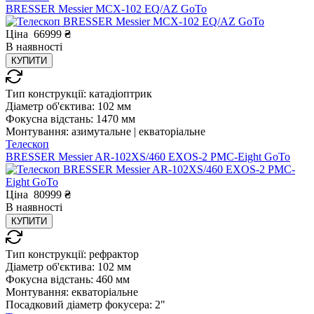
BRESSER Messier МСX-102 EQ/AZ GoTo
Ціна
66999
₴
В
наявності
КУПИТИ
Тип конструкції:
катадіоптрик
Діаметр об'єктива:
102 мм
Фокусна відстань:
1470 мм
Монтування:
азимутальне | екваторіальне
Телескоп
BRESSER Messier AR-102XS/460 EXOS-2 PMC-Eight GoTo
Ціна
80999
₴
В
наявності
КУПИТИ
Тип конструкції:
рефрактор
Діаметр об'єктива:
102 мм
Фокусна відстань:
460 мм
Монтування:
екваторіальне
Посадковий діаметр фокусера:
2"