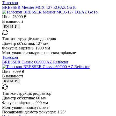
Телескоп
BRESSER Messier МСX-127 EQ/AZ GoTo
Ціна
76999
₴
В
наявності
КУПИТИ
Тип конструкції:
катадіоптрик
Діаметр об'єктива:
127 мм
Фокусна відстань:
1900 мм
Монтування:
азимутальне | екваторіальне
Телескоп
BRESSER Classic 60/900 AZ Refractor
Ціна
7099
₴
В
наявності
КУПИТИ
Тип конструкції:
рефрактор
Діаметр об'єктива:
60 мм
Фокусна відстань:
900 мм
Монтування:
азимутальне
Посадковий діаметр фокусера:
1.25"