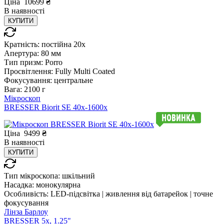
Ціна
10699
₴
В
наявності
КУПИТИ
Кратність:
постійна 20x
Апертура:
80 мм
Тип призм:
Porro
Просвітлення:
Fully Multi Coated
Фокусування:
центральне
Вага:
2100 г
Мікроскоп
BRESSER Biorit SE 40x-1600x
Ціна
9499
₴
В
наявності
КУПИТИ
Тип мікроскопа:
шкільний
Насадка:
монокулярна
Особливість:
LED-підсвітка | живлення від батарейок | точне
фокусування
Лінза Барлоу
BRESSER 5x, 1.25"