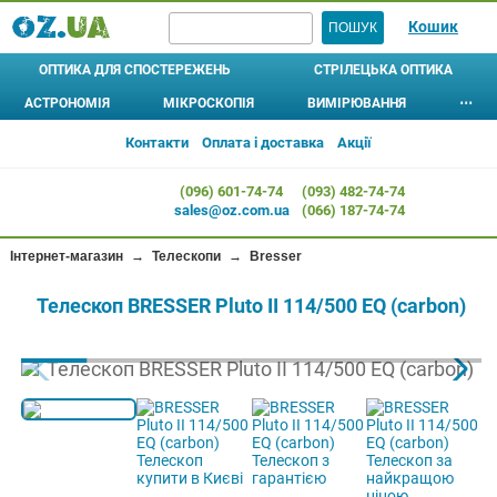
Кошик
ОПТИКА ДЛЯ СПОСТЕРЕЖЕНЬ
СТРІЛЕЦЬКА ОПТИКА
АСТРОНОМІЯ
МІКРОСКОПІЯ
ВИМІРЮВАННЯ
⋯
БІНОКЛІ
ШТАТИВИ
ПРИЦІЛИ ОПТИЧНІ
ТЕЛЕСКОПИ
МІКРОСКОПИ
АСТРОБІНОКЛІ
⊚
⊚
АЛКОТЕСТЕРИ
ЛУПИ 
Контакти
Оплата і доставка
Акції
МОНОКУЛЯРИ
L-АДАПТЕРИ, ЧОХЛИ, ІНШЕ
ПРИЦІЛИ КОЛІМАТОРНІ
Рефрактори
Дитячі
ДОМАШНІ ПЛАНЕТАРІЇ
МЕТЕОСТАНЦІЇ
ЛІХТАР
(096) 601-74-74
(093) 482-74-74
Рефлектори
ПІДЗОРНІ ТРУБИ
Шкільні
ПРИЦІЛИ ЛАЗЕРНІ (ЛЦВ)
АНЕМОМЕТРИ
КОМПА
sales@oz.com.ua
(066) 187-74-74
Катадіоптрики
Лабораторні
ПРИЗМАТИЧНІ ПРИЦІЛИ
ОКУЛЯРИ
ТЕРМОМЕТРИ,
ГІГРОМЕТРИ
Для дітей
Кишенькові
КРІПЛЕННЯ ДЛЯ ПРИЦІЛІВ
Інтернет-магазин
→
Телескопи
→
Bresser
ФІЛЬТРИ
БАРОМЕТРИ
Початкового рівня
Стереоскопи
... ВСІ АКСЕСУАРИ ...
Телескоп BRESSER Pluto II 114/500 EQ (carbon)
ДАТЧИКИ
Цифрові
ТЕПЛОВІЗОРИ
ВІДЕОМІКРОСКОПИ
ПРИЛАДИ НІЧНОГО БАЧЕННЯ
ДАЛЕКОМІРИ
ОКУЛЯРИ
СОШКИ (УПОРИ)
ОБ'ЄКТИВИ
МІКРОПРЕПАРАТИ
ЦИФРОВІ КАМЕРИ