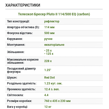
ХАРАКТЕРИСТИКИ
Телескоп Бресер Pluto II 114/500 EQ (carbon)
Тип конструкції:
рефлектор
Апертура об'єктива (D):
114 мм
Фокусна відстань:
500 мм
Керування:
ручне
Монтування:
екваторіальне
• 25 x
Збільшення:
• 125 x
Максимальне корисне
228 x
збільшення:
Посадковий діаметр
1.25"
фокусера:
Шукач:
Red Dot
Роздільна здатність:
1.23 кут. сек.
Проникна здатність:
12.4 з. вел.
Світлосила:
4.4
Розміри коробки:
760 x 435 x 230 мм
Вага у коробці:
12 кг