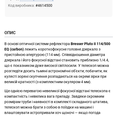
Код виробника:
#4614500
ОПИС
В основі оптичної системи рефлектора
Bresser Pluto II 114/500
EQ (carbon)
лежить короткофокусне головне дзеркало з
пристойною апертурою (114 мм). Співвідношення діаметра
дзеркала і його фокусної відстані становить приблизно 1/4.4,
що є показником дуже високої світлосили. У телескоп можна
розгледіти досить тьмяні астрономічні об'єкти; побачити, як
кулясті зоряні скупчення розпадаються на окремі зірки при
великій кратності (з комплектним окуляром 4 мм).
Ще однією перевагою невеликої фокусної відстані телескопа є
компактність і невелика вага приладу. Завдяки скромним
розмірам труби і наявності в комплекті складаного штатива,
телескоп можна брати з собою в поїздки на машині і
влаштовувати астропривали хоч щоночі — якщо погода