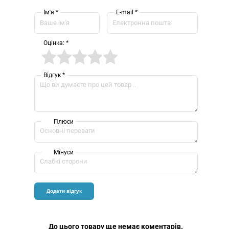
Телескоп BRESSER Sirius 70/900 AZ (carbon)
8599грн.
Ім'я *
E-mail *
Телескоп BRESSER Solarix 114/500 AZ (carbon)
9999грн.
Телескоп BRESSER Solarix 76/350 AZ (carbon)
6249грн.
Телескоп BRESSER Taurus 90/900 NG
17999грн.
Оцінка: *
Телескоп BRESSER Venus 76/700 AZ Solar filter Carbon (смартфон-
адаптер)
7299грн.
Телескоп BRESSER Messier 12" Dobson
Телескоп BRESSER Arcturus 60/700 AZ (carbon)
Відгук *
Телескоп BRESSER Automatik 80/400 GoTo
Телескоп BRESSER Classic 60/900 EQ Refractor
Телескоп BRESSER Classic 70/350 Refractor
Телескоп BRESSER FirstLight MAC 100/1400 EQ3
Плюси
Телескоп BRESSER Galaxia II 114/900 EQ (carbon)
Телескоп BRESSER Junior 40/400 AZ
Телескоп BRESSER Junior 70/400 Blue з адаптером для смартфона +
Мінуси
рюкзак
Телескоп BRESSER Junior 76/300 Smart
Телескоп BRESSER Junior Space Explorer 45/600 AZ Blue
Телескоп BRESSER Junior Space Explorer 45/600 AZ Green
Телескоп BRESSER Junior Space Explorer 45/600 AZ Red
Телескоп BRESSER Lyra 70/900 EQ (carbon)
Телескоп BRESSER Messier 10" Dobson
Телескоп BRESSER Messier 5" Dobson
До цього товару ще немає коментарів.