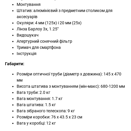
Монтування
Штатив: алюмінієвий з предметним столиком для
аксесуарів
Окуляри: 4 мм (125x) і 20 мм (25x)
Лінза Барлоу 3x, 1.25"
Видошукач
Апертурний сонячний фільтр
Тримач для смартфона
Інструкція
Габарити:
Розміри оптичної труби (діаметр x довжина): 145 x 470
мм
Висота штатива з монтуванням (мін-макс): 680-1200 мм
Вага труби: 2.0 кг
Вага монтування: 1.7 кг
Вага штатива: 1.5 кг
Вага зібраного телескопа: 9 кг
Розміри коробки: 76 х 43.5 х 23 см
Вага у коробці: 12 кг