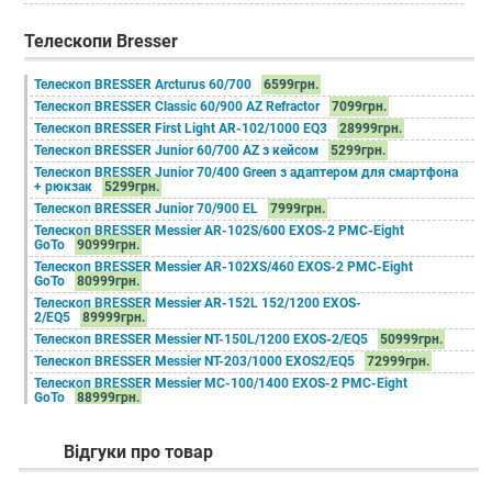
Телескопи Bresser
Телескоп BRESSER Arcturus 60/700
6599грн.
Телескоп BRESSER Classic 60/900 AZ Refractor
7099грн.
Телескоп BRESSER First Light AR-102/1000 EQ3
28999грн.
Телескоп BRESSER Junior 60/700 AZ з кейсом
5299грн.
Телескоп BRESSER Junior 70/400 Green з адаптером для смартфона
+ рюкзак
5299грн.
Телескоп BRESSER Junior 70/900 EL
7999грн.
Телескоп BRESSER Messier AR-102S/600 EXOS-2 PMC-Eight
GoTo
90999грн.
Телескоп BRESSER Messier AR-102XS/460 EXOS-2 PMC-Eight
GoTo
80999грн.
Телескоп BRESSER Messier AR-152L 152/1200 EXOS-
2/EQ5
89999грн.
Телескоп BRESSER Messier NT-150L/1200 EXOS-2/EQ5
50999грн.
Телескоп BRESSER Messier NT-203/1000 EXOS2/EQ5
72999грн.
Телескоп BRESSER Messier МС-100/1400 EXOS-2 PMC-Eight
GoTo
88999грн.
Телескоп BRESSER Messier МСX-102 EQ/AZ GoTo
66999грн.
Телескоп BRESSER Messier МСX-127 EQ/AZ GoTo
76999грн.
Відгуки про товар
Телескоп BRESSER Pollux 150/1400 EQ3 (carbon)
21499грн.
Телескоп BRESSER Quasar 80/900 EQ (carbon)
14399грн.