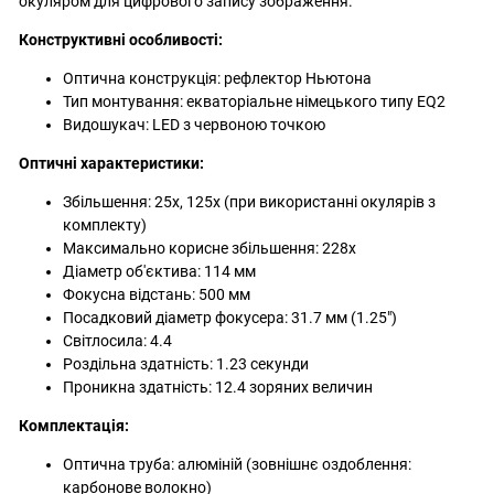
окуляром для цифрового запису зображення.
Конструктивні особливості:
Оптична конструкція: рефлектор Ньютона
Тип монтування: екваторіальне німецького типу EQ2
Видошукач: LED з червоною точкою
Оптичні характеристики:
Збільшення: 25x, 125x (при використанні окулярів з
комплекту)
Максимально корисне збільшення: 228x
Діаметр об'єктива: 114 мм
Фокусна відстань: 500 мм
Посадковий діаметр фокусера: 31.7 мм (1.25")
Світлосила: 4.4
Роздільна здатність: 1.23 секунди
Проникна здатність: 12.4 зоряних величин
Комплектація:
Оптична труба: алюміній (зовнішнє оздоблення:
карбонове волокно)