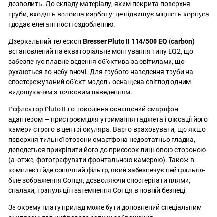
дозволить. До складу матеріалу, яким покрита поверхня
труби, входять волокна карбону: це підвищує міцність корпуса
і додає елегантності оздобленню.
Дзеркальний телескоп
Bresser Pluto II 114/500 EQ (carbon)
встановлений на екваторіальне монтування типу EQ2, що
забезпечує плавне ведення об'єктива за світилами, що
рухаються по небу вночі. Для грубого наведення труби на
спостережуваний об'єкт модель оснащена світлодіодним
видошукачем з точковим наведенням.
Рефлектор Pluto II-го покоління оснащений смартфон-
адаптером — пристроєм для утримання гаджета і фіксації його
камери строго в центрі окуляра. Варто враховувати, що якщо
поверхня тильної сторони смартфона недостатньо гладка,
доведеться прикріпити його до присосок лицьовою стороною
(а, отже, фотографувати фронтальною камерою). Також в
комплекті йде сонячний фільтр, який забезпечує нейтрально-
біле зображення Сонця, дозволяючи спостерігати плями,
спалахи, грануляції і затемнення Сонця в повній безпеці.
За окрему плату прилад може бути доповнений спеціальним