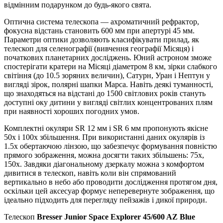
відмінним подарунком до будь-якого свята.
Оптична система телескопа — ахроматичний рефрактор,
фокусна відстань становить 600 мм при апертурі 45 мм.
Параметри оптики дозволяють класифікувати прилад, як
телескоп для селенографії (вивчення географії Місяця) і
початкових планетарних досліджень. Юний астроном зможе
спостерігати кратери на Місяці діаметром 8 км, зірки слабкого
світіння (до 10.5 зоряних величин), Сатурн, Уран і Нептун у
вигляді зірок, полярні шапки Марса. Навіть деякі туманності,
що знаходяться на відстані до 1500 світлових років стануть
доступні оку дитини у вигляді світлих концентрованих плям
при наявності хороших погодних умов.
Комплектні окуляри SR 12 мм і SR 6 мм пропонують якісне
50x і 100x збільшення. При використанні даних окулярів із
1.5х обертаючою лінзою, що забезпечує формування повністю
прямого зображення, можна досягти таких збільшень: 75х,
150х. Завдяки діагональному дзеркалу можна з комфортом
дивитися в телескоп, навіть коли він спрямований
вертикально в небо або проводити дослідження протягом дня,
оскільки цей аксесуар формує неперевернуте зображення, що
ідеально підходить для перегляду пейзажів і дикої природи.
Телескоп
Bresser Junior Space Explorer 45/600 AZ Blue