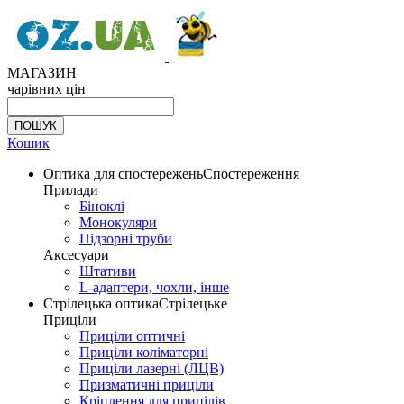
МАГАЗИН
чарівних цін
Кошик
Оптика для спостережень
Спостереження
Прилади
Біноклі
Монокуляри
Підзорні труби
Аксесуари
Штативи
L-адаптери, чохли, інше
Стрілецька оптика
Стрілецьке
Приціли
Приціли оптичні
Приціли коліматорні
Приціли лазерні (ЛЦВ)
Призматичні приціли
Кріплення для прицілів