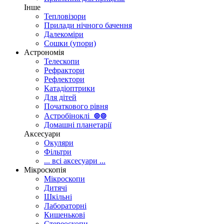
Інше
Тепловізори
Прилади нічного бачення
Далекоміри
Сошки (упори)
Астрономія
Телескопи
Рефрактори
Рефлектори
Катадіоптрики
Для дітей
Початкового рівня
Астробіноклі
⊚
⊚
Домашні планетарії
Аксесуари
Окуляри
Фільтри
... всі аксесуари ...
Мікроскопія
Мікроскопи
Дитячі
Шкільні
Лабораторні
Кишенькові
Стереоскопи