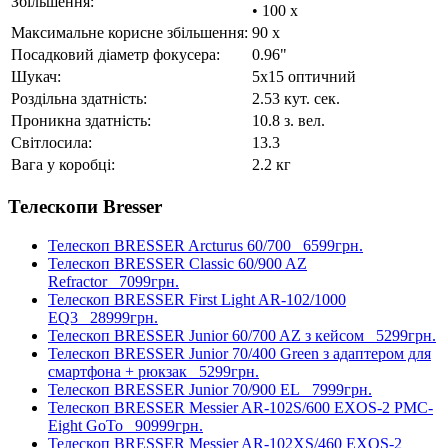
Збільшення:
• 100 x
Максимальне корисне збільшення:
90 x
Посадковий діаметр фокусера:
0.96"
Шукач:
5x15 оптичний
Роздільна здатність:
2.53 кут. сек.
Проникна здатність:
10.8 з. вел.
Світлосила:
13.3
Вага у коробці:
2.2 кг
Телескопи Bresser
Телескоп BRESSER Arcturus 60/700
6599грн.
Телескоп BRESSER Classic 60/900 AZ
Refractor
7099грн.
Телескоп BRESSER First Light AR-102/1000
EQ3
28999грн.
Телескоп BRESSER Junior 60/700 AZ з кейсом
5299грн.
Телескоп BRESSER Junior 70/400 Green з адаптером для
смартфона + рюкзак
5299грн.
Телескоп BRESSER Junior 70/900 EL
7999грн.
Телескоп BRESSER Messier AR-102S/600 EXOS-2 PMC-
Eight GoTo
90999грн.
Телескоп BRESSER Messier AR-102XS/460 EXOS-2