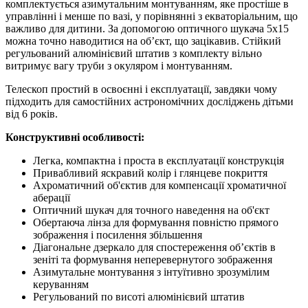
комплектується азимутальним монтуванням, яке простіше в
управлінні і менше по вазі, у порівнянні з екваторіальним, що
важливо для дитини. За допомогою оптичного шукача 5x15
можна точно наводитися на об’єкт, що зацікавив. Стійкий
регульований алюмінієвий штатив з комплекту вільно
витримує вагу труби з окуляром і монтуванням.
Телескоп простий в освоєнні і експлуатації, завдяки чому
підходить для самостійних астрономічних досліджень дітьми
від 6 років.
Конструктивні особливості:
Легка, компактна і проста в експлуатації конструкція
Привабливий яскравий колір і глянцеве покриття
Ахроматичний об'єктив для компенсації хроматичної
аберації
Оптичний шукач для точного наведення на об'єкт
Обертаюча лінза для формування повністю прямого
зображення і посилення збільшення
Діагональне дзеркало для спостереження об’єктів в
зеніті та формування неперевернутого зображення
Азимутальне монтування з інтуїтивно зрозумілим
керуванням
Регульований по висоті алюмінієвий штатив