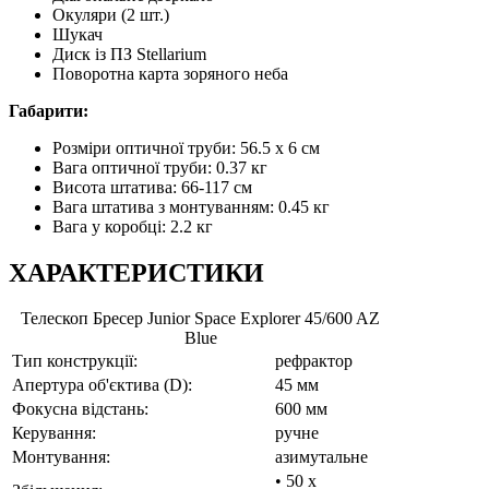
Окуляри (2 шт.)
Шукач
Диск із ПЗ Stellarium
Поворотна карта зоряного неба
Габарити:
Розміри оптичної труби: 56.5 х 6 см
Вага оптичної труби: 0.37 кг
Висота штатива: 66-117 см
Вага штатива з монтуванням: 0.45 кг
Вага у коробці: 2.2 кг
ХАРАКТЕРИСТИКИ
Телескоп Бресер Junior Space Explorer 45/600 AZ
Blue
Тип конструкції:
рефрактор
Апертура об'єктива (D):
45 мм
Фокусна відстань:
600 мм
Керування:
ручне
Монтування:
азимутальне
• 50 x