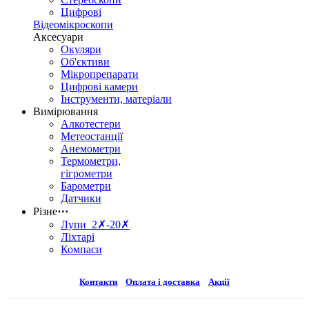
Цифрові
Відеомікроскопи
Аксесуари
Окуляри
Об'єктиви
Мікропрепарати
Цифрові камери
Інструменти, матеріали
Вимірювання
Алкотестери
Метеостанції
Анемометри
Термометри,
гігрометри
Барометри
Датчики
Різне
⋯
Лупи 2✗-20✗
Ліхтарі
Компаси
Контакти
Оплата і доставка
Акції