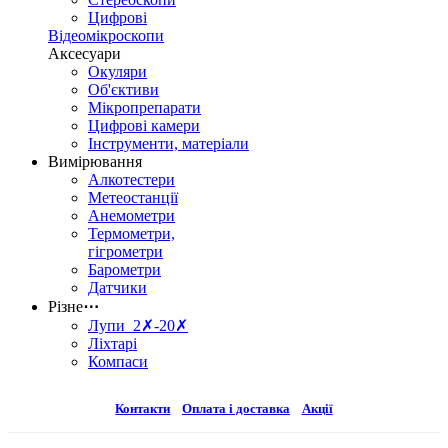
Цифрові
Відеомікроскопи
Аксесуари
Окуляри
Об'єктиви
Мікропрепарати
Цифрові камери
Інструменти, матеріали
Вимірювання
Алкотестери
Метеостанції
Анемометри
Термометри,
гігрометри
Барометри
Датчики
Різне
⋯
Лупи 2✗-20✗
Ліхтарі
Компаси
Контакти
Оплата і доставка
Акції