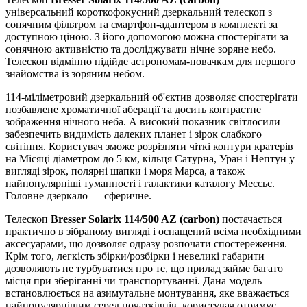
універсальний короткофокусний дзеркальний телескоп з
сонячним фільтром та смартфон-адаптером в комплекті за
доступною ціною. З його допомогою можна спостерігати за
сонячною активністю та досліджувати нічне зоряне небо.
Телескоп відмінно підійде астрономам-новачкам для першого
знайомства із зоряним небом.
114-міліметровий дзеркальний об'єктив дозволяє спостерігати
позбавлене хроматичної аберації та досить контрастне
зображення нічного неба. А високий показник світлосили
забезпечить видимість далеких планет і зірок слабкого
світіння. Користувач зможе розрізняти чіткі контури кратерів
на Місяці діаметром до 5 км, кільця Сатурна, Уран і Нептун у
вигляді зірок, полярні шапки і моря Марса, а також
найпопулярніші туманності і галактики каталогу Мессьє.
Головне дзеркало — сферичне.
Телескоп
Bresser Solarix 114/500 AZ (сarbon)
постачається
практично в зібраному вигляді і оснащений всіма необхідними
аксесуарами, що дозволяє одразу розпочати спостереження.
Крім того, легкість збірки/розбірки і невеликі габарити
дозволяють не турбуватися про те, що прилад займе багато
місця при зберіганні чи транспортуванні. Дана модель
встановлюється на азимутальне монтування, яке вважається
найпопулярнішим серед початківців, користувач отримує