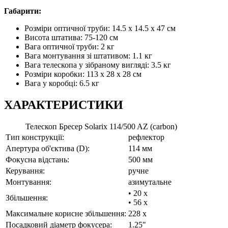
Габарити:
Розміри оптичної труби: 14.5 х 14.5 х 47 см
Висота штатива: 75-120 см
Вага оптичної труби: 2 кг
Вага монтування зі штативом: 1.1 кг
Вага телескопа у зібраному вигляді: 3.5 кг
Розміри коробки: 113 x 28 x 28 см
Вага у коробці: 6.5 кг
ХАРАКТЕРИСТИКИ
Телескоп Бресер Solarix 114/500 AZ (carbon)
Тип конструкції:
рефлектор
Апертура об'єктива (D):
114 мм
Фокусна відстань:
500 мм
Керування:
ручне
Монтування:
азимутальне
• 20 x
Збільшення:
• 56 x
Максимальне корисне збільшення:
228 x
Посадковий діаметр фокусера:
1.25"