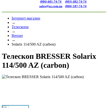
(096) 601-74-74
(093) 482-74-74
sales@oz.com.ua
(066) 187-74-74
Інтернет-магазин
→
Телескопи
→
Bresser
→
Solarix 114/500 AZ (carbon)
Телескоп BRESSER Solarix
114/500 AZ (carbon)