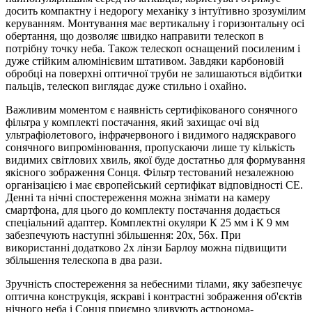
досить компактну і недорогу механіку з інтуїтивно зрозумілим
керуванням. Монтування має вертикальну і горизонтальну осі
обертання, що дозволяє швидко направити телескоп в
потрібну точку неба. Також телескоп оснащений посиленим і
дуже стійким алюмінієвим штативом. Завдяки карбоновій
обробці на поверхні оптичної труби не залишаються відбитки
пальців, телескоп виглядає дуже стильно і охайно.
Важливим моментом є наявність сертифікованого сонячного
фільтра у комплекті постачання, який захищає очі від
ультрафіолетового, інфрачервоного і видимого надяскравого
сонячного випромінювання, пропускаючи лише ту кількість
видимих світлових хвиль, якої буде достатньо для формування
якісного зображення Сонця. Фільтр тестований незалежною
організацією і має європейський сертифікат відповідності CE.
Денні та нічні спостереження можна знімати на камеру
смартфона, для цього до комплекту постачання додається
спеціальний адаптер. Комплектні окуляри К 25 мм і К 9 мм
забезпечують наступні збільшення: 20х, 56х. При
використанні додатково 2х лінзи Барлоу можна підвищити
збільшення телескопа в два рази.
Зручність спостереження за небесними тілами, яку забезпечує
оптична конструкція, яскраві і контрастні зображення об'єктів
нічного неба і Сонця приємно здивують астронома-