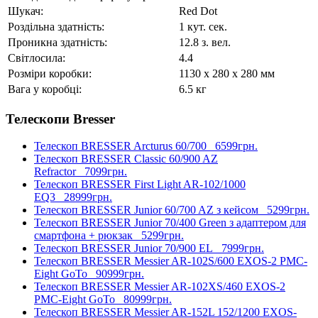
Шукач:
Red Dot
Роздільна здатність:
1 кут. сек.
Проникна здатність:
12.8 з. вел.
Світлосила:
4.4
Розміри коробки:
1130 x 280 x 280 мм
Вага у коробці:
6.5 кг
Телескопи Bresser
Телескоп BRESSER Arcturus 60/700
6599грн.
Телескоп BRESSER Classic 60/900 AZ
Refractor
7099грн.
Телескоп BRESSER First Light AR-102/1000
EQ3
28999грн.
Телескоп BRESSER Junior 60/700 AZ з кейсом
5299грн.
Телескоп BRESSER Junior 70/400 Green з адаптером для
смартфона + рюкзак
5299грн.
Телескоп BRESSER Junior 70/900 EL
7999грн.
Телескоп BRESSER Messier AR-102S/600 EXOS-2 PMC-
Eight GoTo
90999грн.
Телескоп BRESSER Messier AR-102XS/460 EXOS-2
PMC-Eight GoTo
80999грн.
Телескоп BRESSER Messier AR-152L 152/1200 EXOS-