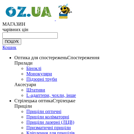
МАГАЗИН
чарівних цін
Кошик
Оптика для спостережень
Спостереження
Прилади
Біноклі
Монокуляри
Підзорні труби
Аксесуари
Штативи
L-адаптери, чохли, інше
Стрілецька оптика
Стрілецьке
Приціли
Приціли оптичні
Приціли коліматорні
Приціли лазерні (ЛЦВ)
Призматичні приціли
Кріплення для прицілів