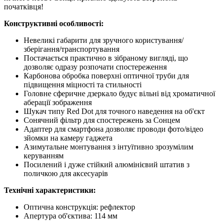
початківця!
Конструктивні особливості:
Невеликі габарити для зручного користування/
зберігання/транспортування
Постачається практично в зібраному вигляді, що
дозволяє одразу розпочати спостереження
Карбонова обробка поверхні оптичної труби для
підвищення міцності та стильності
Головне сферичне дзеркало будує вільні від хроматичної
аберації зображення
Шукач типу Red Dot для точного наведення на об'єкт
Сонячний фільтр для спостережень за Сонцем
Адаптер для смартфона дозволяє проводи фото/відео
зйомки на камеру гаджета
Азимутальне монтування з інтуїтивно зрозумілим
керуванням
Посилений і дуже стійкий алюмінієвий штатив з
поличкою для аксесуарів
Технічні характеристики:
Оптична конструкція: рефлектор
Апертура об'єктива: 114 мм