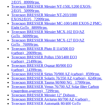
2/EQ5
89999грн.
Телескоп BRESSER Messier NT-150L/1200 EXOS-
2/EQ5
50999грн.
Телескоп BRESSER Messier NT-203/1000
EXOS2/EQ5
72999грн.
Телескоп BRESSER Messier МС-100/1400 EXOS-2 PMC-
Eight GoTo
88999грн.
Телескоп BRESSER Messier МСX-102 EQ/AZ
GoTo
66999грн.
Телескоп BRESSER Messier МСX-127 EQ/AZ
GoTo
76999грн.
Телескоп BRESSER Pluto II 114/500 EQ
(carbon)
20699грн.
Телескоп BRESSER Pollux 150/1400 EQ3
(carbon)
21499грн.
Телескоп BRESSER Quasar 80/900 EQ
(carbon)
14399грн.
Телескоп BRESSER Sirius 70/900 AZ (carbon)
8599грн.
Телескоп BRESSER Solarix 76/350 AZ (carbon)
6249грн.
Телескоп BRESSER Taurus 90/900 NG
17999грн.
Телескоп BRESSER Venus 76/700 AZ Solar filter Carbon
(смартфон-адаптер)
7299грн.
Телескоп BRESSER Messier 12" Dobson
Телескоп BRESSER Arcturus 60/700 AZ (carbon)
Телескоп BRESSER Automatik 80/400 GoTo