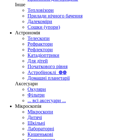
Інше
Тепловізори
Прилади нічного бачення
Далекоміри
Сошки (упори)
Астрономія
Телескопи
Рефрактори
Рефлектори
Катадіоптрики
Для дітей
Початкового рівня
Астробіноклі
⊚
⊚
Домашні планетарії
Аксесуари
Окуляри
Фільтри
... всі аксесуари ...
Мікроскопія
Мікроскопи
Дитячі
Шкільні
Лабораторні
Кишенькові
Стереоскопи