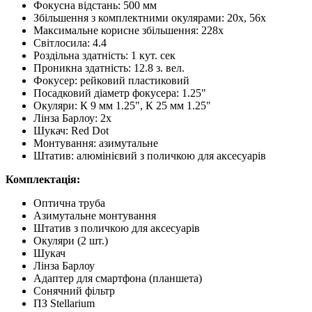
Фокусна відстань: 500 мм
Збільшення з комплектними окулярами: 20x, 56х
Максимальне корисне збільшення: 228x
Світлосила: 4.4
Роздільна здатність: 1 кут. сек
Проникна здатність: 12.8 з. вел.
Фокусер: рейковий пластиковий
Посадковий діаметр фокусера: 1.25"
Окуляри: К 9 мм 1.25", К 25 мм 1.25"
Лінза Барлоу: 2х
Шукач: Red Dot
Монтування: азимутальне
Штатив: алюмінієвий з поличкою для аксесуарів
Комплектація:
Оптична труба
Азимутальне монтування
Штатив з поличкою для аксесуарів
Окуляри (2 шт.)
Шукач
Лінза Барлоу
Адаптер для смартфона (планшета)
Сонячний фільтр
ПЗ Stellarium