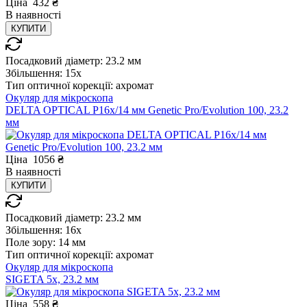
Ціна
432
₴
В
наявності
КУПИТИ
Посадковий діаметр:
23.2 мм
Збільшення:
15x
Тип оптичної корекції:
ахромат
Окуляр для мікроскопа
DELTA OPTICAL P16x/14 мм Genetic Pro/Evolution 100, 23.2
мм
Ціна
1056
₴
В
наявності
КУПИТИ
Посадковий діаметр:
23.2 мм
Збільшення:
16x
Поле зору:
14 мм
Тип оптичної корекції:
ахромат
Окуляр для мікроскопа
SIGETA 5x, 23.2 мм
Ціна
558
₴