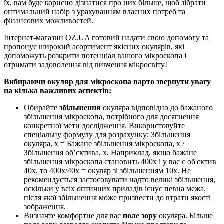
їх, вам буде корисно дізнатися про них більше, щоб зібрати
оптимальний набір з урахуванням власних потреб та
фінансових можливостей.
Інтернет-магазин OZ.UA готовий надати свою допомогу та
пропонує широкий асортимент якісних окулярів, які
допоможуть розкрити потенціал вашого мікроскопа і
отримати задоволення від вивчення мікросвіту!
Вибираючи окуляр для мікроскопа варто звернути увагу
на кілька важливих аспектів:
Обирайте
збільшення
окуляра відповідно до бажаного
збільшення мікроскопа, потрібного для досягнення
конкретної мети дослідження. Використовуйте
спеціальну формулу для розрахунку: Збільшення
окуляра, х = Бажане збільшення мікроскопа, х /
Збільшення об’єктива, х. Наприклад, якщо бажане
збільшення мікроскопа становить 400х і у вас є об'єктив
40х, то 400х/40х = окуляр зі збільшенням 10х. Не
рекомендується застосовувати надто великі збільшення,
оскільки у всіх оптичних приладів існує певна межа,
після якої збільшення може призвести до втрати якості
зображення.
Визначте комфортне для вас
поле зору
окуляра. Більше