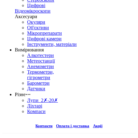
Цифрові
Відеомікроскопи
Аксесуари
Окуляри
Об'єктиви
Мікропрепарати
Цифрові камери
Інструменти, матеріали
Вимірювання
Алкотестери
Метеостанції
Анемометри
Термометри,
гігрометри
Барометри
Датчики
Різне
⋯
Лупи 2✗-20✗
Ліхтарі
Компаси
Контакти
Оплата і доставка
Акції