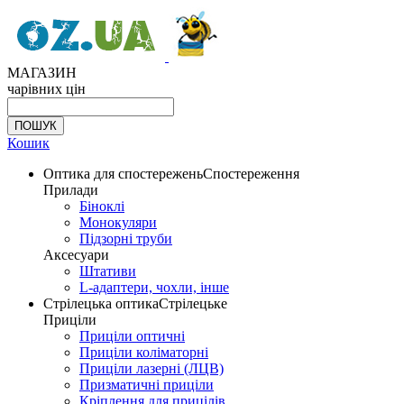
МАГАЗИН
чарівних цін
Кошик
Оптика для спостережень
Спостереження
Прилади
Біноклі
Монокуляри
Підзорні труби
Аксесуари
Штативи
L-адаптери, чохли, інше
Стрілецька оптика
Стрілецьке
Приціли
Приціли оптичні
Приціли коліматорні
Приціли лазерні (ЛЦВ)
Призматичні приціли
Кріплення для прицілів