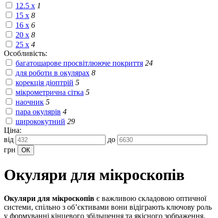
12.5 x
1
15 x
8
16 x
6
20 x
8
25 x
4
Особливість:
багатошарове просвітлююче покриття
24
для роботи в окулярах
8
корекція діоптрій
5
мікрометрична сітка
5
наочник
5
пара окулярів
4
ширококутний
29
Ціна:
від
до
грн
Окуляри для мікроскопів
Окуляри для мікроскопів
є важливою складовою оптичної
системи, спільно з об’єктивами вони відіграють ключову роль
у формуванні кінцевого збільшення та якісного зображення.