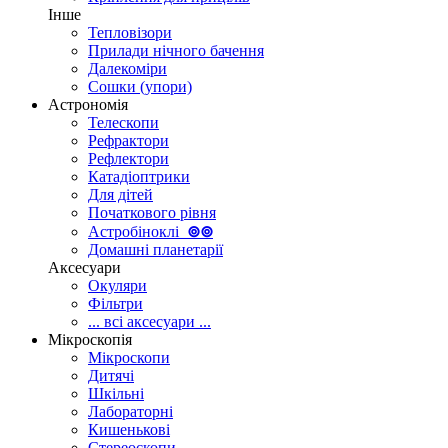
Інше
Тепловізори
Прилади нічного бачення
Далекоміри
Сошки (упори)
Астрономія
Телескопи
Рефрактори
Рефлектори
Катадіоптрики
Для дітей
Початкового рівня
Астробіноклі
⊚
⊚
Домашні планетарії
Аксесуари
Окуляри
Фільтри
... всі аксесуари ...
Мікроскопія
Мікроскопи
Дитячі
Шкільні
Лабораторні
Кишенькові
Стереоскопи