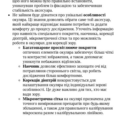
щоб його можна було правильно встановити,
уникнувши проблем із фіксацією та забезпечивши
стабільність аксесуара.
Не зайвим буде дізнатися про унікальні
особливості
окуляра. Ці знання дозволять обрати саме той аксесуар,
який найкраще відповідає вашим потребам та додати
комфорту до процесу дослідження. Уточніть інформацію
про наявність спеціального покриття, наочника, корекції
діоптрій, мікрометричної сітки та про можливість
роботи в окулярах для корекції зору.
Багатошарове просвітлююче покриття
оптичних елементів окуляра забезпечує більш чіткі
та контрастні зображення, а також допомагає
уникнути небажаних відблисків.
Наочник
дозволяє ефективно захищати очі від
потрапляння стороннього світла, що робить
дослідження більш комфортними.
Корекція діоптрій
використовується для
налаштування окуляра під індивідуальні зорові
особливості. Це дуже важливо для тих, хто має
вади зору.
Мікрометрична сітка
на окулярі призначена для
точного вимірювання препаратів при будь-якому
збільшенні, а також для правильного калібрування
мікроскопа разом з калібрувальною лінійкою.