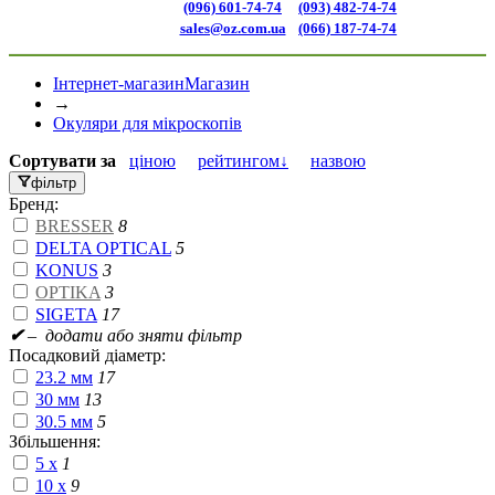
(096) 601-74-74
(093) 482-74-74
sales@oz.com.ua
(066) 187-74-74
Інтернет-магазин
Магазин
→
Окуляри для мікроскопів
Сортувати
за
ціною
рейтингом↓
назвою
фільтр
Бренд:
BRESSER
8
DELTA OPTICAL
5
KONUS
3
OPTIKA
3
SIGETA
17
✔
– додати або зняти фільтр
Посадковий діаметр:
23.2 мм
17
30 мм
13
30.5 мм
5
Збільшення:
5 x
1
10 x
9