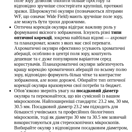
поле зору дозволяє охопити більше простору та
відповідно зручніше спостерігати крупніші, протяжні
зразки. Ширококутні окуляри (позначаються літерами
WF, що означає Wide Field) мають зручніше поле зору,
але можуть бути трохи дорожчими.
Оптична корекція окуляра відіграє важливу роль у
формуванні якісного зображення. Існують різні
типи
оптичної корекції
, зокрема найбільш відомі — ахромат
та планахромат, кожен з яких має свої переваги.
Ахроматичні окуляри ефективно усувають хроматичні
аберації, особливо в центрі поля зору, коштують
дешевше та є дуже популярним варіантом серед
користувачів. Планахроматичні окуляри забезпечують
кращу корекцію хроматичних аберацій по всьому полю
зору, відповідно формують більш чітке та контрастне
зображення, але вони дорожчі. Обирайте тип оптичної
корекції окуляра враховуючи свої потреби та бюджет.
Обов’язково зверніть увагу на
посадковий діаметр
окуляра та переконайтеся, що він сумісний із вашим
мікроскопом. Найпоширеніші стандарти: 23.2 мм, 30 мм,
30.5 мм. Посадковий діаметр 23.2 мм підходить для
більшості учнівських та професійних біологічних
мікроскопів, тоді як діаметри 30 мм та 30.5 мм зазвичай
використовуються для стереоскопічних мікроскопів.
Вибирайте окуляр з відповідним посадковим діаметром,