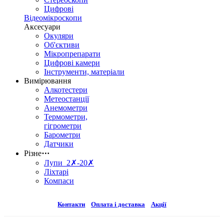
Цифрові
Відеомікроскопи
Аксесуари
Окуляри
Об'єктиви
Мікропрепарати
Цифрові камери
Інструменти, матеріали
Вимірювання
Алкотестери
Метеостанції
Анемометри
Термометри,
гігрометри
Барометри
Датчики
Різне
⋯
Лупи 2✗-20✗
Ліхтарі
Компаси
Контакти
Оплата і доставка
Акції