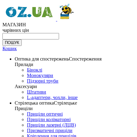
МАГАЗИН
чарівних цін
Кошик
Оптика для спостережень
Спостереження
Прилади
Біноклі
Монокуляри
Підзорні труби
Аксесуари
Штативи
L-адаптери, чохли, інше
Стрілецька оптика
Стрілецьке
Приціли
Приціли оптичні
Приціли коліматорні
Приціли лазерні (ЛЦВ)
Призматичні приціли
Кріплення для прицілів