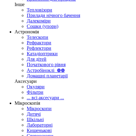
Інше
Тепловізори
Прилади нічного бачення
Далекоміри
Сошки (упори)
Астрономія
Телескопи
Рефрактори
Рефлектори
Катадіоптрики
Для дітей
Початкового рівня
Астробіноклі
⊚
⊚
Домашні планетарії
Аксесуари
Окуляри
Фільтри
... всі аксесуари ...
Мікроскопія
Мікроскопи
Дитячі
Шкільні
Лабораторні
Кишенькові
Стереоскопи