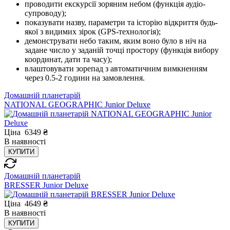
проводити екскурсії зоряним небом (функція аудіо-
супроводу);
показувати назву, параметри та історію відкриття будь-
якої з видимих зірок (GPS-технологія);
демонструвати небо таким, яким воно було в ніч на
задане число у заданій точці простору (функція вибору
координат, дати та часу);
влаштовувати зорепад з автоматичним вимкненням
через 0.5-2 години на замовлення.
Домашній планетарій
NATIONAL GEOGRAPHIC Junior Deluxe
Ціна
6349
₴
В
наявності
КУПИТИ
Домашній планетарій
BRESSER Junior Deluxe
Ціна
4649
₴
В
наявності
КУПИТИ