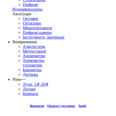
Цифрові
Відеомікроскопи
Аксесуари
Окуляри
Об'єктиви
Мікропрепарати
Цифрові камери
Інструменти, матеріали
Вимірювання
Алкотестери
Метеостанції
Анемометри
Термометри,
гігрометри
Барометри
Датчики
Різне
⋯
Лупи 2✗-20✗
Ліхтарі
Компаси
Контакти
Оплата і доставка
Акції