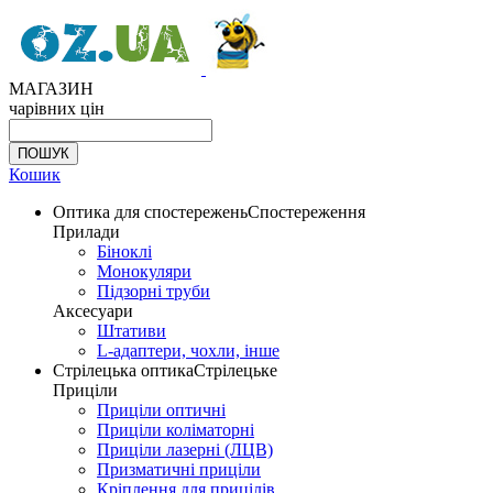
МАГАЗИН
чарівних цін
Кошик
Оптика для спостережень
Спостереження
Прилади
Біноклі
Монокуляри
Підзорні труби
Аксесуари
Штативи
L-адаптери, чохли, інше
Стрілецька оптика
Стрілецьке
Приціли
Приціли оптичні
Приціли коліматорні
Приціли лазерні (ЛЦВ)
Призматичні приціли
Кріплення для прицілів