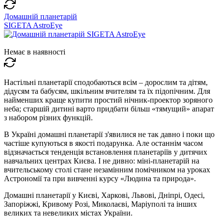
Домашній планетарій
SIGETA AstroEye
Немає в наявності
Настільні планетарії сподобаються всім – дорослим та дітям,
дідусям та бабусям, шкільним вчителям та їх підопічним. Для
найменших краще купити простий нічник-проектор зоряного
неба; старшій дитині варто придбати більш «тямущий» апарат
з набором різних функцій.
В Україні домашні планетарії з'явилися не так давно і поки що
частіше купуються в якості подарунка. Але останнім часом
відзначається тенденція встановлення планетаріїв у дитячих
навчальних центрах Києва. І не дивно: міні-планетарій на
вчительському столі стане незамінним помічником на уроках
Астрономії та при вивченні курсу «Людина та природа».
Домашні планетарії у Києві, Харкові, Львові, Дніпрі, Одесі,
Запоріжжі, Кривому Розі, Миколаєві, Маріуполі та інших
великих та невеликих містах України.