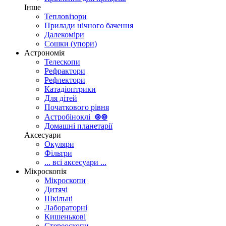
Інше
Тепловізори
Прилади нічного бачення
Далекоміри
Сошки (упори)
Астрономія
Телескопи
Рефрактори
Рефлектори
Катадіоптрики
Для дітей
Початкового рівня
Астробіноклі
⊚
⊚
Домашні планетарії
Аксесуари
Окуляри
Фільтри
... всі аксесуари ...
Мікроскопія
Мікроскопи
Дитячі
Шкільні
Лабораторні
Кишенькові
Стереоскопи