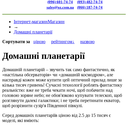
(096) 601-74-74
(093) 482-74-74
sales@oz.com.ua
(066) 187-74-74
Інтернет-магазин
Магазин
→
Домашні планетарії
Сортувати
за
ціною
рейтингом↓
назвою
Домашні планетарії
Домашній планетарій – звучить так само фантастично, як
«настільна обсерваторія» чи «домашній космодром», але
насправді кожен може купити цей оптичний прилад лише за
кілька тисяч гривень! Сучасні технології роблять фантастику
реальністю: вже не треба чекати ночі, щоб побачити над
головою зоряне небо; не обов'язково купувати телескоп, щоб
розглянути далекі галактики; і не треба перетинати екватор,
щоб розрізнити сузір'я Південної півкулі.
Серед домашніх планетаріїв ціною від 2.5 до 15 тисяч є
моделі, які вміють: