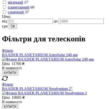
місячний
17
планетарний
60
сонячний
37
Ціна:
від
до
грн
Фільтри для телескопів
Фільтр
BAADER PLANETARIUM AstroSolar 240 мм
Ціна
11760
₴
В
наявності
КУПИТИ
Фільтр
BAADER PLANETARIUM Neodymium 2"
Ціна
10695
₴
В
наявності
КУПИТИ