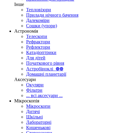
Інше
Тепловізори
Прилади нічного бачення
Далекоміри
Сошки (упори)
Астрономія
Телескопи
Рефрактори
Рефлектори
Катадіоптрики
Для дітей
Початкового рівня
Астробіноклі
⊚
⊚
Домашні планетарії
Аксесуари
Окуляри
Фільтри
... всі аксесуари ...
Мікроскопія
Мікроскопи
Дитячі
Шкільні
Лабораторні
Кишенькові
Стереоскопи