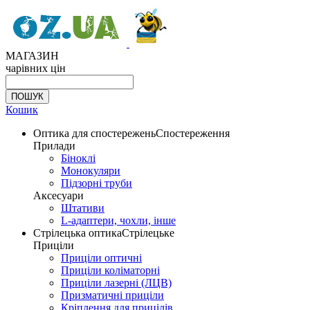
МАГАЗИН
чарівних цін
Кошик
Оптика для спостережень
Спостереження
Прилади
Біноклі
Монокуляри
Підзорні труби
Аксесуари
Штативи
L-адаптери, чохли, інше
Стрілецька оптика
Стрілецьке
Приціли
Приціли оптичні
Приціли коліматорні
Приціли лазерні (ЛЦВ)
Призматичні приціли
Кріплення для прицілів