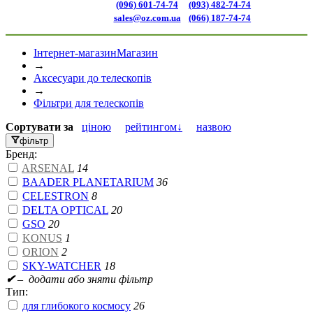
(096) 601-74-74
(093) 482-74-74
sales@oz.com.ua
(066) 187-74-74
Інтернет-магазин
Магазин
→
Аксесуари до телескопів
→
Фільтри для телескопів
Сортувати
за
ціною
рейтингом↓
назвою
фільтр
Бренд:
ARSENAL
14
BAADER PLANETARIUM
36
CELESTRON
8
DELTA OPTICAL
20
GSO
20
KONUS
1
ORION
2
SKY-WATCHER
18
✔
– додати або зняти фільтр
Тип:
для глибокого космосу
26