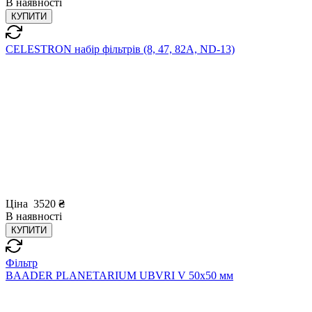
В
наявності
КУПИТИ
CELESTRON набір фільтрів (8, 47, 82A, ND-13)
Ціна
3520
₴
В
наявності
КУПИТИ
Фільтр
BAADER PLANETARIUM UBVRI V 50x50 мм