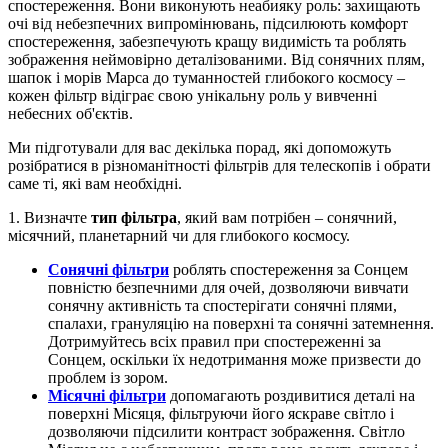
спостереження. Вони виконують неабияку роль: захищають
очі від небезпечних випромінювань, підсилюють комфорт
спостереження, забезпечують кращу видимість та роблять
зображення неймовірно деталізованими. Від сонячних плям,
шапок і морів Марса до туманностей глибокого космосу –
кожен фільтр відіграє свою унікальну роль у вивченні
небесних об'єктів.
Ми підготували для вас декілька порад, які допоможуть
розібратися в різноманітності фільтрів для телескопів і обрати
саме ті, які вам необхідні.
1. Визначте
тип фільтра
, який вам потрібен – сонячний,
місячний, планетарний чи для глибокого космосу.
Сонячні фільтри
роблять спостереження за Сонцем
повністю безпечними для очей, дозволяючи вивчати
сонячну активність та спостерігати сонячні плями,
спалахи, грануляцію на поверхні та сонячні затемнення.
Дотримуйтесь всіх правил при спостереженні за
Сонцем, оскільки їх недотримання може призвести до
проблем із зором.
Місячні фільтри
допомагають роздивитися деталі на
поверхні Місяця, фільтруючи його яскраве світло і
дозволяючи підсилити контраст зображення. Світло