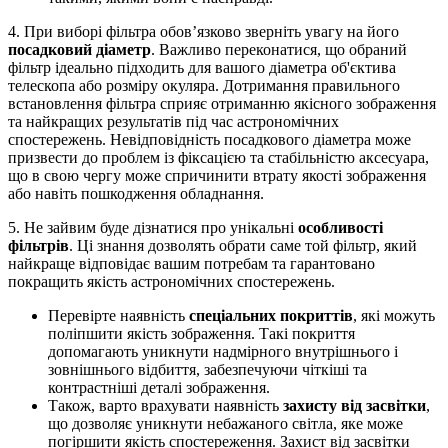
4. При виборі фільтра обов’язково зверніть увагу на його
посадковий діаметр
. Важливо переконатися, що обраний
фільтр ідеально підходить для вашого діаметра об'єктива
телескопа або розміру окуляра. Дотримання правильного
встановлення фільтра сприяє отриманню якісного зображення
та найкращих результатів під час астрономічних
спостережень. Невідповідність посадкового діаметра може
призвести до проблем із фіксацією та стабільністю аксесуара,
що в свою чергу може спричинити втрату якості зображення
або навіть пошкодження обладнання.
5. Не зайвим буде дізнатися про унікальні
особливості
фільтрів
. Ці знання дозволять обрати саме той фільтр, який
найкраще відповідає вашим потребам та гарантовано
покращить якість астрономічних спостережень.
Перевірте наявність
спеціальних покриттів
, які можуть
поліпшити якість зображення. Такі покриття
допомагають уникнути надмірного внутрішнього і
зовнішнього відбиття, забезпечуючи чіткіші та
контрастніші деталі зображення.
Також, варто врахувати наявність
захисту від засвітки
,
що дозволяє уникнути небажаного світла, яке може
погіршити якість спостереження. Захист від засвітки