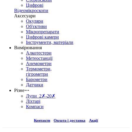
Цифрові
Відеомікроскопи
Аксесуари
Окуляри
Об'єктиви
Мікропрепарати
Цифрові камери
Інструменти, матеріали
Вимірювання
Алкотестери
Метеостанції
Анемометри
Термометри,
гігрометри
Барометри
Датчики
Різне
⋯
Лупи 2✗-20✗
Ліхтарі
Компаси
Контакти
Оплата і доставка
Акції