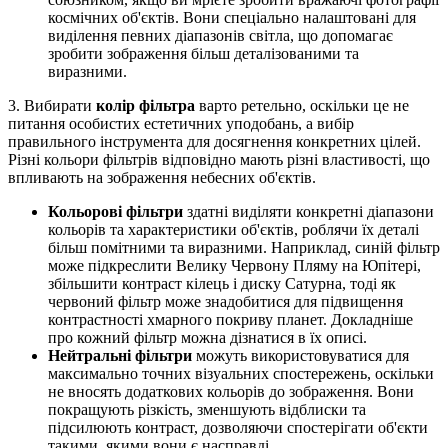
космічних об'єктів. Вони спеціально налаштовані для
виділення певних діапазонів світла, що допомагає
зробити зображення більш деталізованими та
виразними.
3. Вибирати
колір фільтра
варто ретельно, оскільки це не
питання особистих естетичних уподобань, а вибір
правильного інструмента для досягнення конкретних цілей.
Різні кольори фільтрів відповідно мають різні властивості, що
впливають на зображення небесних об'єктів.
Кольорові фільтри
здатні виділяти конкретні діапазони
кольорів та характеристики об'єктів, роблячи їх деталі
більш помітними та виразними. Наприклад, синій фільтр
може підкреслити Велику Червону Пляму на Юпітері,
збільшити контраст кілець і диску Сатурна, тоді як
червоний фільтр може знадобитися для підвищення
контрастності хмарного покриву планет. Докладніше
про кожний фільтр можна дізнатися в їх описі.
Нейтральні фільтри
можуть використовуватися для
максимально точних візуальних спостережень, оскільки
не вносять додаткових кольорів до зображення. Вони
покращують різкість, зменшують відблиски та
підсилюють контраст, дозволяючи спостерігати об'єкти
такими, якими вони є насправді.