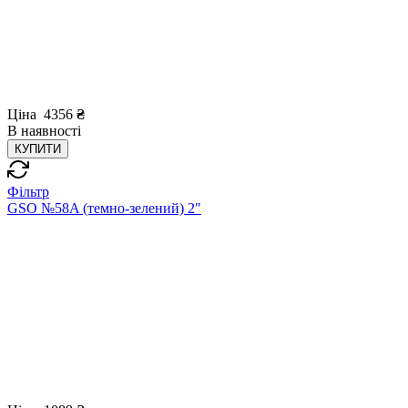
Ціна
4356
₴
В
наявності
КУПИТИ
Фільтр
GSO №58A (темно-зелений) 2"