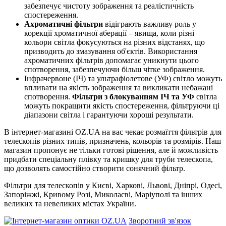
забезпечує чистоту зображення та реалістичність
спостереження.
Ахроматичні фільтри
відіграють важливу роль у
корекції хроматичної аберації – явища, коли різні
кольори світла фокусуються на різних відстанях, що
призводить до змазування об'єктів. Використання
ахроматичних фільтрів допомагає уникнути цього
спотворення, забезпечуючи більш чітке зображення.
Інфрачервоне (ІЧ) та ультрафіолетове (УФ) світло можуть
впливати на якість зображення та викликати небажані
спотворення.
Фільтри з блокуванням ІЧ та УФ
світла
можуть покращити якість спостереження, фільтруючи ці
діапазони світла і гарантуючи хороші результати.
В інтернет-магазині OZ.UA на вас чекає розмаїття фільтрів для
телескопів різних типів, призначень, кольорів та розмірів. Наш
магазин пропонує не тільки готові рішення, але й можливість
придбати спеціальну плівку та кришку для труби телескопа,
що дозволять самостійно створити сонячний фільтр.
Фільтри для телескопів у Києві, Харкові, Львові, Дніпрі, Одесі,
Запоріжжі, Кривому Розі, Миколаєві, Маріуполі та інших
великих та невеликих містах України.
Зворотний зв'язок