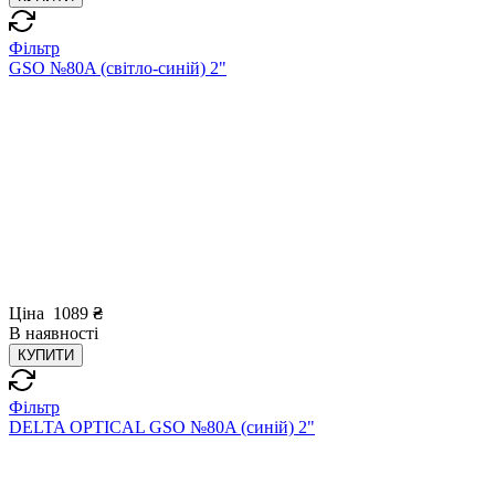
Фільтр
GSO №80A (світло-синій) 2"
Ціна
1089
₴
В
наявності
КУПИТИ
Фільтр
DELTA OPTICAL GSO №80A (синій) 2"