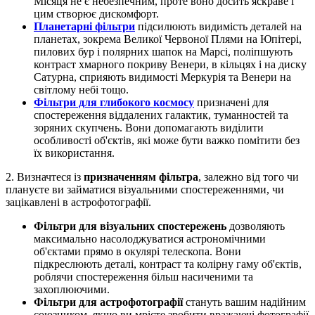
Місяця не є небезпечним, проте воно досить яскраве і
цим створює дискомфорт.
Планетарні фільтри
підсилюють видимість деталей на
планетах, зокрема Великої Червоної Плями на Юпітері,
пилових бур і полярних шапок на Марсі, поліпшують
контраст хмарного покриву Венери, в кільцях і на диску
Сатурна, сприяють видимості Меркурія та Венери на
світлому небі тощо.
Фільтри для глибокого космосу
призначені для
спостереження віддалених галактик, туманностей та
зоряних скупчень. Вони допомагають виділити
особливості об'єктів, які може бути важко помітити без
їх використання.
2. Визначтеся із
призначенням фільтра
, залежно від того чи
плануєте ви займатися візуальними спостереженнями, чи
зацікавлені в астрофотографії.
Фільтри для візуальних спостережень
дозволяють
максимально насолоджуватися астрономічними
об'єктами прямо в окулярі телескопа. Вони
підкреслюють деталі, контраст та колірну гаму об'єктів,
роблячи спостереження більш насиченими та
захоплюючими.
Фільтри для астрофотографії
стануть вашим надійним
союзником, якщо ви мрієте зробити вражаючі фотографії