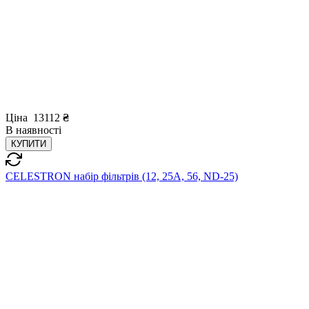
Ціна
13112
₴
В
наявності
КУПИТИ
CELESTRON набір фільтрів (12, 25А, 56, ND-25)