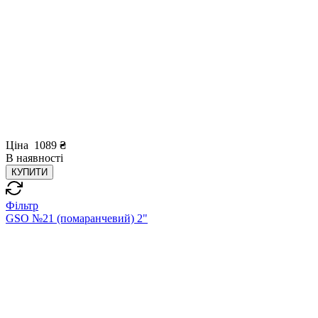
Ціна
1089
₴
В
наявності
КУПИТИ
Фільтр
GSO №21 (помаранчевий) 2"