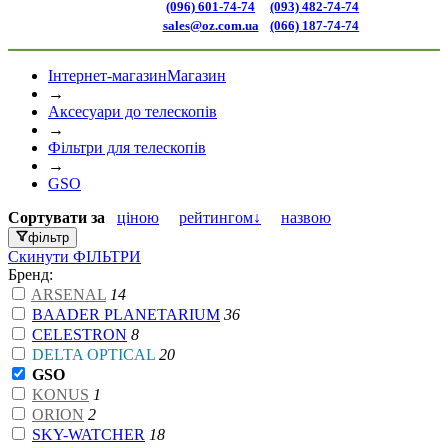
(096) 601-74-74
(093) 482-74-74
sales@oz.com.ua
(066) 187-74-74
Інтернет-магазин
Магазин
→
Аксесуари до телескопів
→
Фільтри для телескопів
→
GSO
Сортувати
за
ціною
рейтингом↓
назвою
фільтр
Скинути
ФІЛЬТРИ
Бренд:
ARSENAL
14
BAADER PLANETARIUM
36
CELESTRON
8
DELTA OPTICAL
20
GSO
KONUS
1
ORION
2
SKY-WATCHER
18