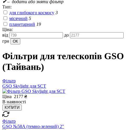
✔
– додати або зняти фільтр
Тип:
для глибокого космосу
3
місячний
5
планетарний
19
Ціна:
від
до
грн
Фільтри для телескопів GSO
(Тайвань)
Фільтр
GSO Skylight для SCT
Ціна
2177
₴
В
наявності
КУПИТИ
Фільтр
GSO №58A (темно-зелений) 2"