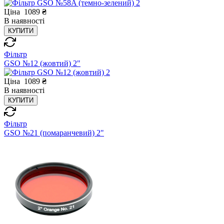
Ціна
1089
₴
В
наявності
КУПИТИ
Фільтр
GSO №12 (жовтий) 2"
Ціна
1089
₴
В
наявності
КУПИТИ
Фільтр
GSO №21 (помаранчевий) 2"