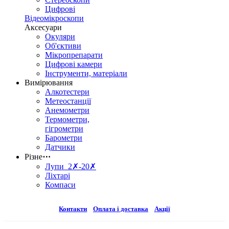
Цифрові
Відеомікроскопи
Аксесуари
Окуляри
Об'єктиви
Мікропрепарати
Цифрові камери
Інструменти, матеріали
Вимірювання
Алкотестери
Метеостанції
Анемометри
Термометри,
гігрометри
Барометри
Датчики
Різне
⋯
Лупи 2✗-20✗
Ліхтарі
Компаси
Контакти
Оплата і доставка
Акції