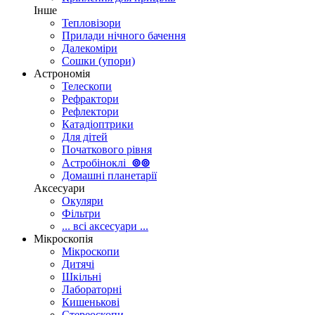
Інше
Тепловізори
Прилади нічного бачення
Далекоміри
Сошки (упори)
Астрономія
Телескопи
Рефрактори
Рефлектори
Катадіоптрики
Для дітей
Початкового рівня
Астробіноклі
⊚
⊚
Домашні планетарії
Аксесуари
Окуляри
Фільтри
... всі аксесуари ...
Мікроскопія
Мікроскопи
Дитячі
Шкільні
Лабораторні
Кишенькові
Стереоскопи