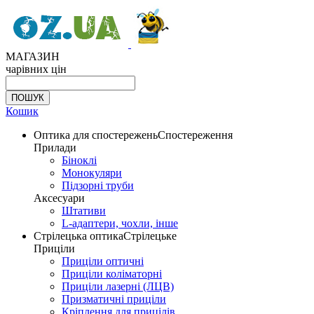
МАГАЗИН
чарівних цін
Кошик
Оптика для спостережень
Спостереження
Прилади
Біноклі
Монокуляри
Підзорні труби
Аксесуари
Штативи
L-адаптери, чохли, інше
Стрілецька оптика
Стрілецьке
Приціли
Приціли оптичні
Приціли коліматорні
Приціли лазерні (ЛЦВ)
Призматичні приціли
Кріплення для прицілів