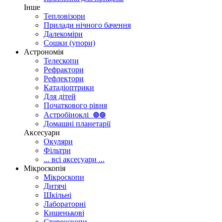
Інше
Тепловізори
Прилади нічного бачення
Далекоміри
Сошки (упори)
Астрономія
Телескопи
Рефрактори
Рефлектори
Катадіоптрики
Для дітей
Початкового рівня
Астробіноклі
⊚
⊚
Домашні планетарії
Аксесуари
Окуляри
Фільтри
... всі аксесуари ...
Мікроскопія
Мікроскопи
Дитячі
Шкільні
Лабораторні
Кишенькові
Стереоскопи