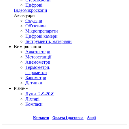
Цифрові
Відеомікроскопи
Аксесуари
Окуляри
Об'єктиви
Мікропрепарати
Цифрові камери
Інструменти, матеріали
Вимірювання
Алкотестери
Метеостанції
Анемометри
Термометри,
гігрометри
Барометри
Датчики
Різне
⋯
Лупи 2✗-20✗
Ліхтарі
Компаси
Контакти
Оплата і доставка
Акції