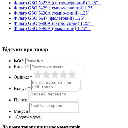
Фільтр GSO №23A (світло-червоний) 1.25"
Фільтр GSO №29 (темно-червоний) 1.25"
Фільтр GSO №38A (темно-синій) 1.25"
Фільтр GSO №47 (фіолетовий) 1.25"
Фільтр GSO №80А (світло-синій) 1.25"
Фільтр GSO №82А (блакитний) 1.25"
Відгуки про товар
Ім'я *
E-mail *
Оцінка: *
Відгук *
Плюси
Мінуси
До цього товару ще немає коментарів.