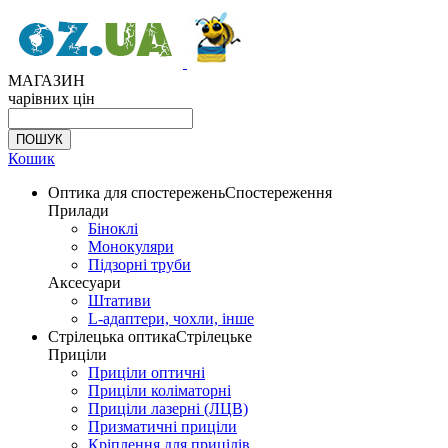
МАГАЗИН
чарівних цін
Кошик
Оптика для спостережень
Спостереження
Прилади
Біноклі
Монокуляри
Підзорні труби
Аксесуари
Штативи
L-адаптери, чохли, інше
Стрілецька оптика
Стрілецьке
Приціли
Приціли оптичні
Приціли коліматорні
Приціли лазерні (ЛЦВ)
Призматичні приціли
Кріплення для прицілів