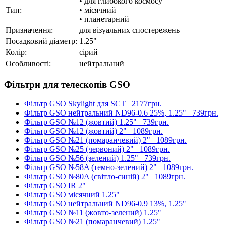
• для глибокого космосу
Тип:
• місячний
• планетарний
Призначення:
для візуальних спостережень
Посадковий діаметр:
1.25"
Колір:
сірий
Особливості:
нейтральний
Фільтри для телескопів GSO
Фільтр GSO Skylight для SCT
2177грн.
Фільтр GSO нейтральний ND96-0.6 25%, 1.25"
739грн.
Фільтр GSO №12 (жовтий) 1.25"
739грн.
Фільтр GSO №12 (жовтий) 2"
1089грн.
Фільтр GSO №21 (помаранчевий) 2"
1089грн.
Фільтр GSO №25 (червоний) 2"
1089грн.
Фільтр GSO №56 (зелений) 1.25"
739грн.
Фільтр GSO №58A (темно-зелений) 2"
1089грн.
Фільтр GSO №80A (світло-синій) 2"
1089грн.
Фільтр GSO IR 2"
Фільтр GSO місячний 1.25"
Фільтр GSO нейтральний ND96-0.9 13%, 1.25"
Фільтр GSO №11 (жовто-зелений) 1.25"
Фільтр GSO №21 (помаранчевий) 1.25"