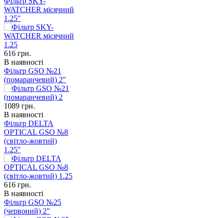
Фільтр SKY-
WATCHER місячний
1.25"
616
грн.
В наявності
Фільтр GSO №21
(помаранчевий) 2"
1089
грн.
В наявності
Фільтр DELTA
OPTICAL GSO №8
(світло-жовтий)
1.25"
616
грн.
В наявності
Фільтр GSO №25
(червоний) 2"