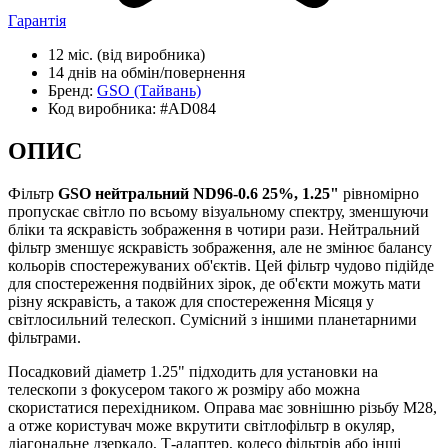
Гарантія
12 міс.
(від виробника)
14 днів
на обмін/повернення
Бренд:
GSO
(Тайвань)
Код виробника:
#AD084
ОПИС
Фільтр
GSO нейтральний ND96-0.6 25%, 1.25"
рівномірно
пропускає світло по всьому візуальному спектру, зменшуючи
бліки та яскравість зображення в чотири рази. Нейтральний
фільтр зменшує яскравість зображення, але не змінює балансу
кольорів спостережуваних об'єктів. Цей фільтр чудово підійде
для спостереження подвійних зірок, де об'єкти можуть мати
різну яскравість, а також для спостереження Місяця у
світлосильний телескоп. Сумісний з іншими планетарними
фільтрами.
Посадковий діаметр 1.25" підходить для установки на
телескопи з фокусером такого ж розміру або можна
скористатися перехідником. Оправа має зовнішню різьбу М28,
а отже користувач може вкрутити світлофільтр в окуляр,
діагональне дзеркало, Т-адаптер, колесо фільтрів або інші