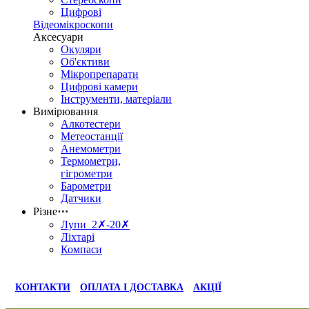
Цифрові
Відеомікроскопи
Аксесуари
Окуляри
Об'єктиви
Мікропрепарати
Цифрові камери
Інструменти, матеріали
Вимірювання
Алкотестери
Метеостанції
Анемометри
Термометри,
гігрометри
Барометри
Датчики
Різне
⋯
Лупи 2✗-20✗
Ліхтарі
Компаси
КОНТАКТИ
ОПЛАТА І ДОСТАВКА
АКЦІЇ