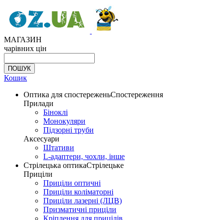
МАГАЗИН
чарівних цін
Кошик
Оптика для спостережень
Спостереження
Прилади
Біноклі
Монокуляри
Підзорні труби
Аксесуари
Штативи
L-адаптери, чохли, інше
Стрілецька оптика
Стрілецьке
Приціли
Приціли оптичні
Приціли коліматорні
Приціли лазерні (ЛЦВ)
Призматичні приціли
Кріплення для прицілів