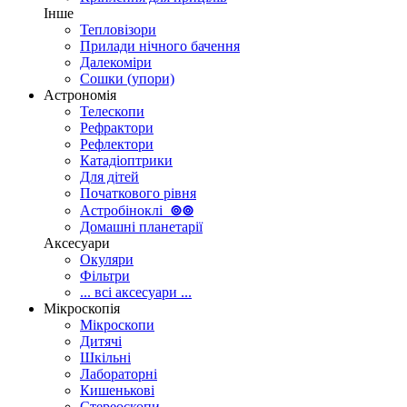
Інше
Тепловізори
Прилади нічного бачення
Далекоміри
Сошки (упори)
Астрономія
Телескопи
Рефрактори
Рефлектори
Катадіоптрики
Для дітей
Початкового рівня
Астробіноклі
⊚
⊚
Домашні планетарії
Аксесуари
Окуляри
Фільтри
... всі аксесуари ...
Мікроскопія
Мікроскопи
Дитячі
Шкільні
Лабораторні
Кишенькові
Стереоскопи