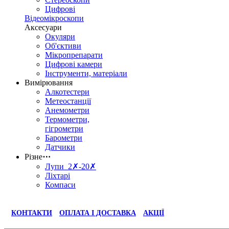
Цифрові
Відеомікроскопи
Аксесуари
Окуляри
Об'єктиви
Мікропрепарати
Цифрові камери
Інструменти, матеріали
Вимірювання
Алкотестери
Метеостанції
Анемометри
Термометри,
гігрометри
Барометри
Датчики
Різне
⋯
Лупи 2✗-20✗
Ліхтарі
Компаси
КОНТАКТИ
ОПЛАТА І ДОСТАВКА
АКЦІЇ