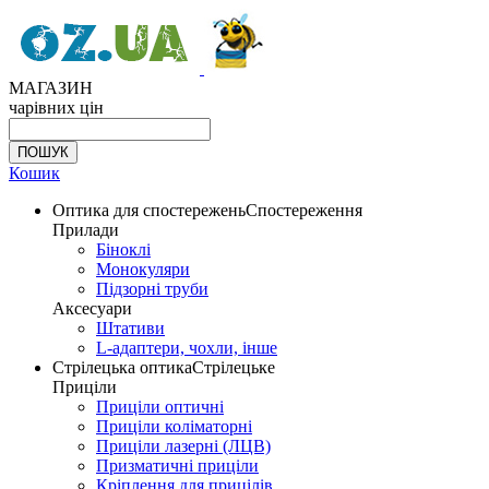
МАГАЗИН
чарівних цін
Кошик
Оптика для спостережень
Спостереження
Прилади
Біноклі
Монокуляри
Підзорні труби
Аксесуари
Штативи
L-адаптери, чохли, інше
Стрілецька оптика
Стрілецьке
Приціли
Приціли оптичні
Приціли коліматорні
Приціли лазерні (ЛЦВ)
Призматичні приціли
Кріплення для прицілів