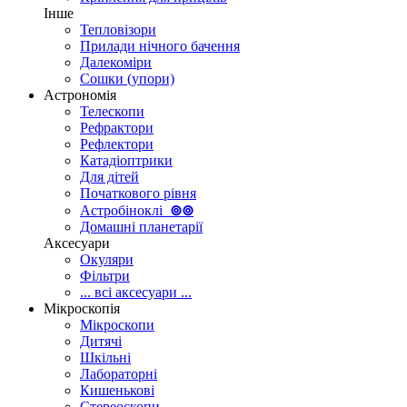
Інше
Тепловізори
Прилади нічного бачення
Далекоміри
Сошки (упори)
Астрономія
Телескопи
Рефрактори
Рефлектори
Катадіоптрики
Для дітей
Початкового рівня
Астробіноклі
⊚
⊚
Домашні планетарії
Аксесуари
Окуляри
Фільтри
... всі аксесуари ...
Мікроскопія
Мікроскопи
Дитячі
Шкільні
Лабораторні
Кишенькові
Стереоскопи