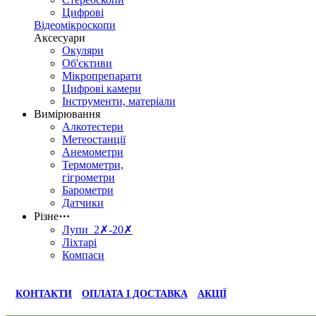
Цифрові
Відеомікроскопи
Аксесуари
Окуляри
Об'єктиви
Мікропрепарати
Цифрові камери
Інструменти, матеріали
Вимірювання
Алкотестери
Метеостанції
Анемометри
Термометри,
гігрометри
Барометри
Датчики
Різне
⋯
Лупи 2✗-20✗
Ліхтарі
Компаси
КОНТАКТИ
ОПЛАТА І ДОСТАВКА
АКЦІЇ