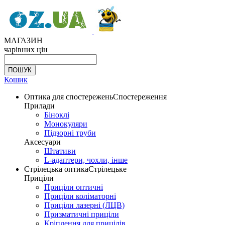
МАГАЗИН
чарівних цін
Кошик
Оптика для спостережень
Спостереження
Прилади
Біноклі
Монокуляри
Підзорні труби
Аксесуари
Штативи
L-адаптери, чохли, інше
Стрілецька оптика
Стрілецьке
Приціли
Приціли оптичні
Приціли коліматорні
Приціли лазерні (ЛЦВ)
Призматичні приціли
Кріплення для прицілів