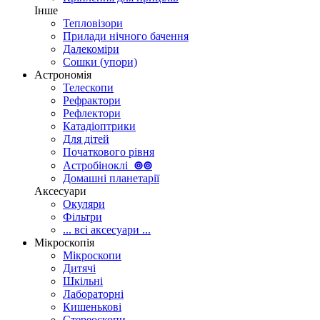
Інше
Тепловізори
Прилади нічного бачення
Далекоміри
Сошки (упори)
Астрономія
Телескопи
Рефрактори
Рефлектори
Катадіоптрики
Для дітей
Початкового рівня
Астробіноклі
⊚
⊚
Домашні планетарії
Аксесуари
Окуляри
Фільтри
... всі аксесуари ...
Мікроскопія
Мікроскопи
Дитячі
Шкільні
Лабораторні
Кишенькові
Стереоскопи