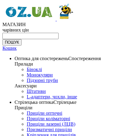
МАГАЗИН
чарівних цін
Кошик
Оптика для спостережень
Спостереження
Прилади
Біноклі
Монокуляри
Підзорні труби
Аксесуари
Штативи
L-адаптери, чохли, інше
Стрілецька оптика
Стрілецьке
Приціли
Приціли оптичні
Приціли коліматорні
Приціли лазерні (ЛЦВ)
Призматичні приціли
Кріплення для прицілів