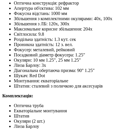
Оптична конструкція: рефрактор
Апертура об'єктива: 102 мм
Фокусна відстань: 1000 мм
Збільшення з комплектними окулярами: 40x, 100x
Збільшення з ЛБ: 120x, 300x
Максимальне корисне збільшення: 204x
Світлосила: 9.8
Роздільна здатність: 1.3 кут. сек
Проникна здатність: 12 з. вел.
Фокусер: металевий, рейковий
Посадковий діаметр фокусера: 1.25"
Окуляри: 10 мм 1.25", 25 мм 1.25"
Лінза Барлоу: 3x
Діагональна обертаюча призма: 90° 1.25"
Шукач: Red Dot
Монтування: екваторіальне
Штатив: сталевий з поличкою для аксесуарів
Комплектація:
Оптична труба
Екваторіальне монтування
Штатив
Окуляри (2 шт.)
Лінза Барлоу