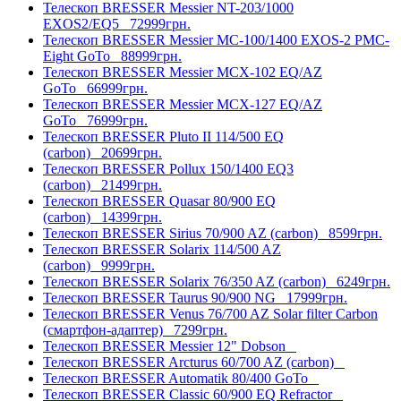
Телескоп BRESSER Messier NT-203/1000
EXOS2/EQ5
72999грн.
Телескоп BRESSER Messier МС-100/1400 EXOS-2 PMC-
Eight GoTo
88999грн.
Телескоп BRESSER Messier МСX-102 EQ/AZ
GoTo
66999грн.
Телескоп BRESSER Messier МСX-127 EQ/AZ
GoTo
76999грн.
Телескоп BRESSER Pluto II 114/500 EQ
(carbon)
20699грн.
Телескоп BRESSER Pollux 150/1400 EQ3
(carbon)
21499грн.
Телескоп BRESSER Quasar 80/900 EQ
(carbon)
14399грн.
Телескоп BRESSER Sirius 70/900 AZ (carbon)
8599грн.
Телескоп BRESSER Solarix 114/500 AZ
(carbon)
9999грн.
Телескоп BRESSER Solarix 76/350 AZ (carbon)
6249грн.
Телескоп BRESSER Taurus 90/900 NG
17999грн.
Телескоп BRESSER Venus 76/700 AZ Solar filter Carbon
(смартфон-адаптер)
7299грн.
Телескоп BRESSER Messier 12" Dobson
Телескоп BRESSER Arcturus 60/700 AZ (carbon)
Телескоп BRESSER Automatik 80/400 GoTo
Телескоп BRESSER Classic 60/900 EQ Refractor