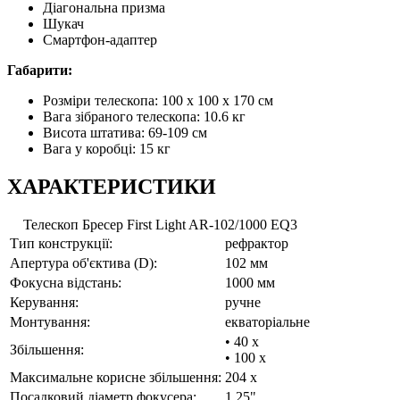
Діагональна призма
Шукач
Смартфон-адаптер
Габарити:
Розміри телескопа: 100 х 100 х 170 см
Вага зібраного телескопа: 10.6 кг
Висота штатива: 69-109 см
Вага у коробці: 15 кг
ХАРАКТЕРИСТИКИ
Телескоп Бресер First Light AR-102/1000 EQ3
Тип конструкції:
рефрактор
Апертура об'єктива (D):
102 мм
Фокусна відстань:
1000 мм
Керування:
ручне
Монтування:
екваторіальне
• 40 x
Збільшення:
• 100 x
Максимальне корисне збільшення:
204 x
Посадковий діаметр фокусера:
1.25"