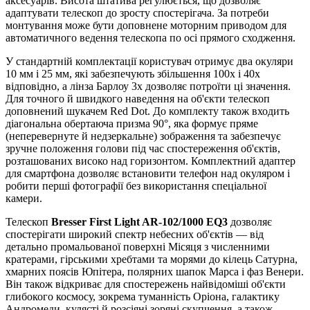
аксесуарів. Висота штатива регулюється, що дозволяє
адаптувати телескоп до зросту спостерігача. За потреби
монтування може бути доповнене моторним приводом для
автоматичного ведення телескопа по осі прямого сходження.
У стандартній комплектації користувач отримує два окуляри
10 мм і 25 мм, які забезпечують збільшення 100x і 40x
відповідно, а лінза Барлоу 3x дозволяє потроїти ці значення.
Для точного й швидкого наведення на об'єкти телескоп
доповнений шукачем Red Dot. До комплекту також входить
діагональна обертаюча призма 90°, яка формує пряме
(неперевернуте й недзеркальне) зображення та забезпечує
зручне положення голови під час спостереження об'єктів,
розташованих високо над горизонтом. Комплектний адаптер
для смартфона дозволяє встановити телефон над окуляром і
робити перші фотографії без використання спеціальної
камери.
Телескоп
Bresser First Light AR-102/1000 EQ3
дозволяє
спостерігати широкий спектр небесних об'єктів — від
детально промальованої поверхні Місяця з численними
кратерами, гірськими хребтами та морями до кілець Сатурна,
хмарних поясів Юпітера, полярних шапок Марса і фаз Венери.
Він також відкриває для спостережень найвідоміші об'єкти
глибокого космосу, зокрема туманність Оріона, галактику
Андромеди, кулясті й розсіяні зоряні скупчення, а також