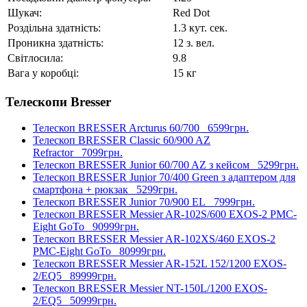
Шукач:
Red Dot
Роздільна здатність:
1.3 кут. сек.
Проникна здатність:
12 з. вел.
Світлосила:
9.8
Вага у коробці:
15 кг
Телескопи Bresser
Телескоп BRESSER Arcturus 60/700
6599грн.
Телескоп BRESSER Classic 60/900 AZ
Refractor
7099грн.
Телескоп BRESSER Junior 60/700 AZ з кейсом
5299грн.
Телескоп BRESSER Junior 70/400 Green з адаптером для
смартфона + рюкзак
5299грн.
Телескоп BRESSER Junior 70/900 EL
7999грн.
Телескоп BRESSER Messier AR-102S/600 EXOS-2 PMC-
Eight GoTo
90999грн.
Телескоп BRESSER Messier AR-102XS/460 EXOS-2
PMC-Eight GoTo
80999грн.
Телескоп BRESSER Messier AR-152L 152/1200 EXOS-
2/EQ5
89999грн.
Телескоп BRESSER Messier NT-150L/1200 EXOS-
2/EQ5
50999грн.