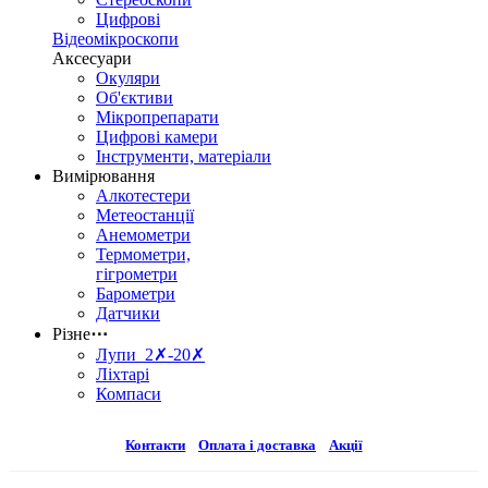
Цифрові
Відеомікроскопи
Аксесуари
Окуляри
Об'єктиви
Мікропрепарати
Цифрові камери
Інструменти, матеріали
Вимірювання
Алкотестери
Метеостанції
Анемометри
Термометри,
гігрометри
Барометри
Датчики
Різне
⋯
Лупи 2✗-20✗
Ліхтарі
Компаси
Контакти
Оплата і доставка
Акції