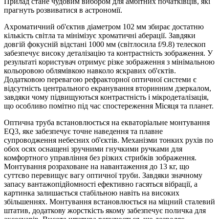
Прилад стане чудовим вибором для амбітних початківців, які
прагнуть розвиватися в астрономії.
Ахроматичний об'єктив діаметром 102 мм збирає достатню
кількість світла та мінімізує хроматичні аберації. Завдяки
довгій фокусній відстані 1000 мм (світлосила f/9.8) телескоп
забезпечує високу деталізацію та контрастність зображення. У
результаті користувач отримує різке зображення з мінімальною
кольоровою облямівкою навколо яскравих об'єктів.
Додатковою перевагою рефракторної оптичної системи є
відсутність центрального екранування вторинним дзеркалом,
завдяки чому підвищуються контрастність і мікродеталізація,
що особливо помітно під час спостереження Місяця та планет.
Оптична труба встановлюється на екваторіальне монтування
EQ3, яке забезпечує точне наведення та плавне
супроводження небесних об'єктів. Механізми тонких рухів по
обох осях оснащені зручними гнучкими ручками для
комфортного управління без різких стрибків зображення.
Монтування розраховане на навантаження до 13 кг, що
суттєво перевищує вагу оптичної труби. Завдяки значному
запасу вантажопідйомності ефективно гасяться вібрації, а
картинка залишається стабільною навіть на високих
збільшеннях. Монтування встановлюється на міцний сталевий
штатив, додаткову жорсткість якому забезпечує поличка для