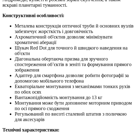
яскраві планетарні туманності.
Конструктивні особливості:
Металева конструкція оптичної труби й основних вузлів
забезпечує жорсткість і довговічність
Ахроматичний об'єктив дозволяє мінімізувати
хроматичні аберації
Шукач Red Dot для точного й швидкого наведення на
об'єкти
Діагональна обертаюча призма для зручного
спостереження об’єктів в зеніті та формування прямого
зображення
Адаптер для смартфона дозволяє робити фотографії за
допомогою мобільного телефона
Екваторіальне монтування з механізмами тонких рухів
по обох осях
Вантажопідйомність монтування до 13 кг
Монтування може бути доповнене моторним приводом
по осі прямого сходження
Регульований по висоті сталевий штатив з поличкою
для аксесуарів
Технічні характеристики: