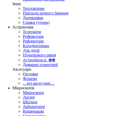
Інше
Тепловізори
Прилади нічного бачення
Далекоміри
Сошки (упори)
Астрономія
Телескопи
Рефрактори
Рефлектори
Катадіоптрики
Для дітей
Початкового рівня
Астробіноклі
⊚
⊚
Домашні планетарії
Аксесуари
Окуляри
Фільтри
... всі аксесуари ...
Мікроскопія
Мікроскопи
Дитячі
Шкільні
Лабораторні
Кишенькові
Стереоскопи