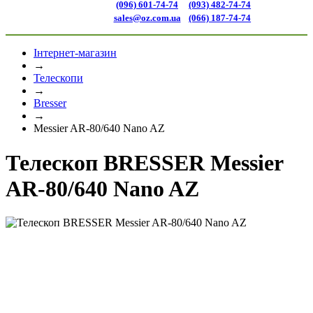
(096) 601-74-74
(093) 482-74-74
sales@oz.com.ua
(066) 187-74-74
Інтернет-магазин
→
Телескопи
→
Bresser
→
Messier AR-80/640 Nano AZ
Телескоп BRESSER Messier
AR-80/640 Nano AZ