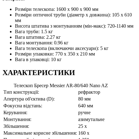
Розміри телескопа: 1600 x 900 x 900 мм
Розміри оптичної труби (діаметр х довжина): 105 х 610
мм
Висота штатива з монтуванням (мін-макс): 720-1140 мм
Вага труби: 1.5 кг
Вага штатива: 2.27 кг
Вага монтування: 0.96 кг
Вага телескопа (включаючи аксесуари): 5 кг
Розміри упаковки: 770 x 350 x 210 мм
Вага в упаковці: 10 кг
ХАРАКТЕРИСТИКИ
Телескоп Бресер Messier AR-80/640 Nano AZ
Тип конструкції:
рефрактор
Апертура об'єктива (D):
80 мм
Фокусна відстань:
640 мм
Керування:
ручне
Монтування:
азимутальне
Збільшення:
25 x
Максимальне корисне збільшення:
160 x