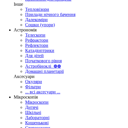
Інше
Тепловізори
Прилади нічного бачення
Далекоміри
Сошки (упори)
Астрономія
Телескопи
Рефрактори
Рефлектори
Катадіоптрики
Для дітей
Початкового рівня
Астробіноклі
⊚
⊚
Домашні планетарії
Аксесуари
Окуляри
Фільтри
... всі аксесуари ...
Мікроскопія
Мікроскопи
Дитячі
Шкільні
Лабораторні
Кишенькові
Стереоскопи