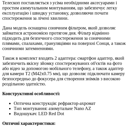
Телескоп поставляється з усіма необхідними аксесуарами і
простим азимутальним монтуванням, що забезпечує легку
експлуатацію і швидку установку, дозволяючи почати
спостереження за лічені хвилини.
Дана модель оснащена сонячним фільтром, який дозволяє
займатися астрономією протягом дня. Фільтр відмінно
підходить для безпечного спостереження за сонячними
плямами, спалахами, грануляціями на поверхні Сонця, а також
сонячними затемненнями.
Також в комплект входять 2 адаптера: смартфон адаптер, який
забезпечить якісну зйомку спостережуваних об'єктів на фото
або відео за допомогою мобільного телефону, а також адаптер
для камери Т2 (M42x0.75 мм), що дозволяє підключати камеру
безпосередньо до фокусера для створення знімків з високою
роздільною здатністю.
Конструктивні особливості:
Оптична конструкція: рефрактор-ахромат
Тип монтування: азимутальне Nano AZ
Видошукач: LED Red Dot
Оптичні характеристики: