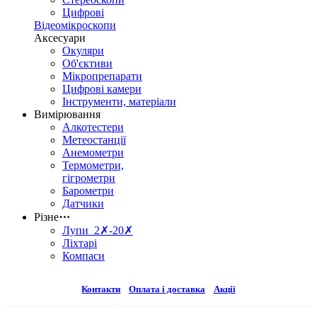
Цифрові
Відеомікроскопи
Аксесуари
Окуляри
Об'єктиви
Мікропрепарати
Цифрові камери
Інструменти, матеріали
Вимірювання
Алкотестери
Метеостанції
Анемометри
Термометри,
гігрометри
Барометри
Датчики
Різне
⋯
Лупи 2✗-20✗
Ліхтарі
Компаси
Контакти
Оплата і доставка
Акції