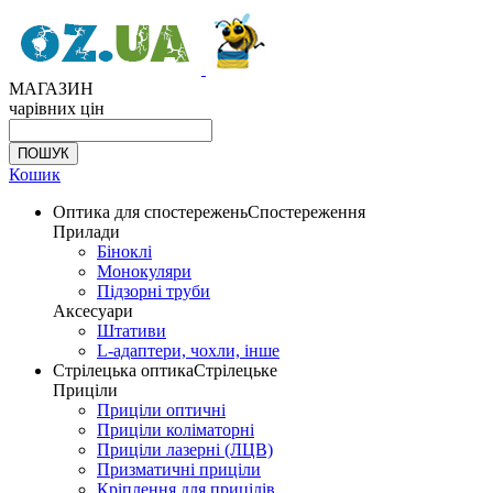
МАГАЗИН
чарівних цін
Кошик
Оптика для спостережень
Спостереження
Прилади
Біноклі
Монокуляри
Підзорні труби
Аксесуари
Штативи
L-адаптери, чохли, інше
Стрілецька оптика
Стрілецьке
Приціли
Приціли оптичні
Приціли коліматорні
Приціли лазерні (ЛЦВ)
Призматичні приціли
Кріплення для прицілів