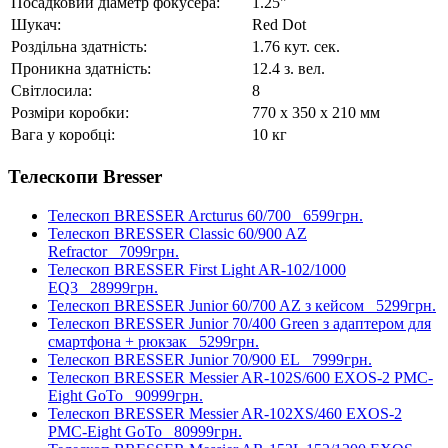
Посадковий діаметр фокусера:
1.25"
Шукач:
Red Dot
Роздільна здатність:
1.76 кут. сек.
Проникна здатність:
12.4 з. вел.
Світлосила:
8
Розміри коробки:
770 x 350 x 210 мм
Вага у коробці:
10 кг
Телескопи Bresser
Телескоп BRESSER Arcturus 60/700
6599грн.
Телескоп BRESSER Classic 60/900 AZ
Refractor
7099грн.
Телескоп BRESSER First Light AR-102/1000
EQ3
28999грн.
Телескоп BRESSER Junior 60/700 AZ з кейсом
5299грн.
Телескоп BRESSER Junior 70/400 Green з адаптером для
смартфона + рюкзак
5299грн.
Телескоп BRESSER Junior 70/900 EL
7999грн.
Телескоп BRESSER Messier AR-102S/600 EXOS-2 PMC-
Eight GoTo
90999грн.
Телескоп BRESSER Messier AR-102XS/460 EXOS-2
PMC-Eight GoTo
80999грн.