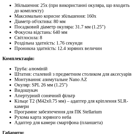
Збільшення: 25x (при використанні окуляра, що входить
до комплекту)
Максимально корисне збільшення: 160x
Діаметр об'єктива: 80 мм
Посадковий діаметр окуляра: 31.7 мм (1.25")
Фокусна відстань: 640 мм
Світлосила: 8
Роздільна здатність: 1.76 секунди
Проникна здатність: 12.4 зоряних величин
Комплектація:
Труба: алюміній
Штатив: сталевий з предметним столиком для аксесуарів
Монтування: азимутальне Nano AZ
Окуляр: SPL 26 мм (1.25'')
Видошукач
Апертурний сонячний фільтр
Кільце T2 (M42x0.75 мм) – адаптер для кріплення SLR-
камери
Програмне забезпечення для ПК Stellarium
Рухома карта зоряного неба
Адаптер для камери смартфона (планшета)
Габарити: