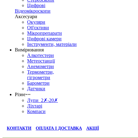
Цифрові
Відеомікроскопи
Аксесуари
Окуляри
Об'єктиви
Мікропрепарати
Цифрові камери
Інструменти, матеріали
Вимірювання
Алкотестери
Метеостанції
Анемометри
Термометри,
гігрометри
Барометри
Датчики
Різне
⋯
Лупи 2✗-20✗
Ліхтарі
Компаси
КОНТАКТИ
ОПЛАТА І ДОСТАВКА
АКЦІЇ