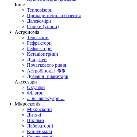
Інше
Тепловізори
Прилади нічного бачення
Далекоміри
Сошки (упори)
Астрономія
Телескопи
Рефрактори
Рефлектори
Катадіоптрики
Для дітей
Початкового рівня
Астробіноклі
⊚
⊚
Домашні планетарії
Аксесуари
Окуляри
Фільтри
... всі аксесуари ...
Мікроскопія
Мікроскопи
Дитячі
Шкільні
Лабораторні
Кишенькові
Стереоскопи