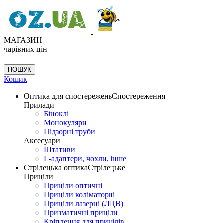
МАГАЗИН
чарівних цін
Кошик
Оптика для спостережень
Спостереження
Прилади
Біноклі
Монокуляри
Підзорні труби
Аксесуари
Штативи
L-адаптери, чохли, інше
Стрілецька оптика
Стрілецьке
Приціли
Приціли оптичні
Приціли коліматорні
Приціли лазерні (ЛЦВ)
Призматичні приціли
Кріплення для прицілів