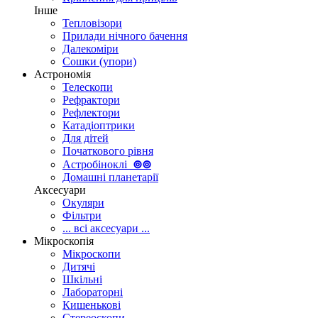
Інше
Тепловізори
Прилади нічного бачення
Далекоміри
Сошки (упори)
Астрономія
Телескопи
Рефрактори
Рефлектори
Катадіоптрики
Для дітей
Початкового рівня
Астробіноклі
⊚
⊚
Домашні планетарії
Аксесуари
Окуляри
Фільтри
... всі аксесуари ...
Мікроскопія
Мікроскопи
Дитячі
Шкільні
Лабораторні
Кишенькові
Стереоскопи