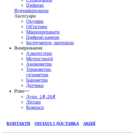
Цифрові
Відеомікроскопи
Аксесуари
Окуляри
Об'єктиви
Мікропрепарати
Цифрові камери
Інструменти, матеріали
Вимірювання
Алкотестери
Метеостанції
Анемометри
Термометри,
гігрометри
Барометри
Датчики
Різне
⋯
Лупи 2✗-20✗
Ліхтарі
Компаси
КОНТАКТИ
ОПЛАТА І ДОСТАВКА
АКЦІЇ