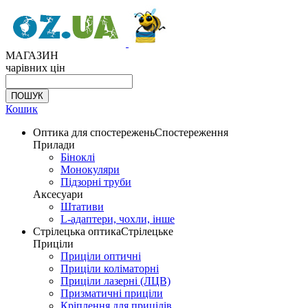
МАГАЗИН
чарівних цін
Кошик
Оптика для спостережень
Спостереження
Прилади
Біноклі
Монокуляри
Підзорні труби
Аксесуари
Штативи
L-адаптери, чохли, інше
Стрілецька оптика
Стрілецьке
Приціли
Приціли оптичні
Приціли коліматорні
Приціли лазерні (ЛЦВ)
Призматичні приціли
Кріплення для прицілів