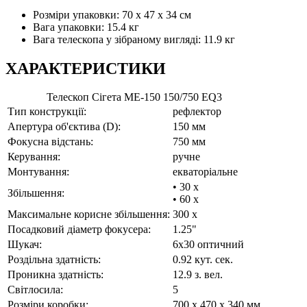
Розміри упаковки: 70 x 47 x 34 см
Вага упаковки: 15.4 кг
Вага телескопа у зібраному вигляді: 11.9 кг
ХАРАКТЕРИСТИКИ
Телескоп Сігета ME-150 150/750 EQ3
Тип конструкції:
рефлектор
Апертура об'єктива (D):
150 мм
Фокусна відстань:
750 мм
Керування:
ручне
Монтування:
екваторіальне
• 30 x
Збільшення:
• 60 x
Максимальне корисне збільшення:
300 x
Посадковий діаметр фокусера:
1.25"
Шукач:
6x30 оптичний
Роздільна здатність:
0.92 кут. сек.
Проникна здатність:
12.9 з. вел.
Світлосила:
5
Розміри коробки:
700 x 470 x 340 мм