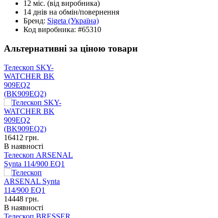
12 міс.
(від виробника)
14 днів
на обмін/повернення
Бренд:
Sigeta
(Україна)
Код виробника:
#65310
Альтернативні за ціною товари
Телескоп SKY-
WATCHER BK
909EQ2
(BK909EQ2)
16412
грн.
В наявності
Телескоп ARSENAL
Synta 114/900 EQ1
14448
грн.
В наявності
Телескоп BRESSER