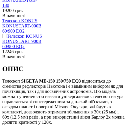
19200
грн.
В наявності
Телескоп KONUS
KONUSTART-900B
60/900 EQ2
12246
грн.
В наявності
ОПИС
Телескоп
SIGETA ME-150 150/750 EQ3
відноситься до
сімейства рефлекторів Ньютона і є відмінним вибором як для
початківців, так і для досвідчених астрономів. Цю модель
можна з упевненістю назвати універсальною: телескоп на ура
справляється зі спостереженням за діп-скай об'єктами, з
оглядом планет і поверхні Місяця. Окуляри, які йдуть в
комплекті, дозволяють отримати збільшення в 30х (25 мм) і
60х (12.5 мм) разів, а при використанні лінзи Барлоу 2x можна
досягти кратності у 120х.