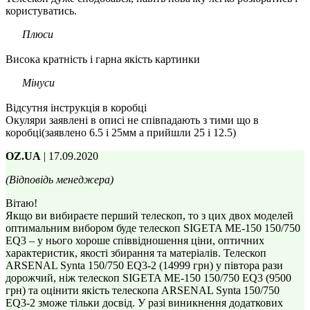
користуватись.
Плюси
Висока кратність і гарна якість картинки
Мінуси
Відсутня інструкція в коробці
Окуляри заявлені в описі не співпадають з тими що в
коробці(заявлено 6.5 і 25мм а прийшли 25 і 12.5)
OZ.UA
| 17.09.2020
(Відповідь менеджера)
Вітаю!
Якщо ви вибираєте перший телескоп, то з цих двох моделей
оптимальним вибором буде телескоп SIGETA ME-150 150/750
EQ3 – у нього хороше співвідношення ціни, оптичних
характеристик, якості збирання та матеріалів. Телескоп
ARSENAL Synta 150/750 EQ3-2 (14999 грн) у півтора рази
дорожчий, ніж телескоп SIGETA ME-150 150/750 EQ3 (9500
грн) та оцінити якість телескопа ARSENAL Synta 150/750
EQ3-2 зможе тільки досвід. У разі виникнення додаткових