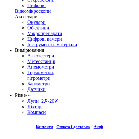
Цифрові
Відеомікроскопи
Аксесуари
Окуляри
Об'єктиви
Мікропрепарати
Цифрові камери
Інструменти, матеріали
Вимірювання
Алкотестери
Метеостанції
Анемометри
Термометри,
гігрометри
Барометри
Датчики
Різне
⋯
Лупи 2✗-20✗
Ліхтарі
Компаси
Контакти
Оплата і доставка
Акції