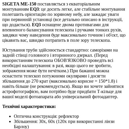
SIGETA ME-150
поставляється з екваторіальним
монтуванням
EQ3
: це досить легке, але стабільне монтування
полегшить орієнтацію по зоряному небу, але зажадає уваги
при первинній установці (все детально описано в інструкції,
що додається).
EQ3
оснащене двома противагами для
впевненого балансування телескопа і ручками тонких рухів,
завдяки чому наведення буде максимально точним і об'єкт, що
цікавить вас, швидко потрапить в поле зору телескопа.
Юстування труби здійснюється стандартно: саморізами на
задній стінці головного і вторинного дзеркал. (Перед
використанням телескопа ОБОВ'ЯЗКОВО проведіть всі
необхідні налаштування: в разі, якщо цього не зробити,
зображення може бути нечітким.) При бажанні можна
оснастити телескоп потужними окулярами і досягти
збільшення до 270 крат (максимально корисне = 150*1.8) і
навіть більше (не рекомендується). Якщо ви хочете зайнятися
астрофотографією, вам потрібно буде придбати Т-кільце для
вашої моделі фотоапарата або універсальний фотоадаптер.
Технічні характеристики:
Оптична конструкція: рефлектор
Збільшення: 30x, 60x (120x при використанні лінзи
Барлоу)