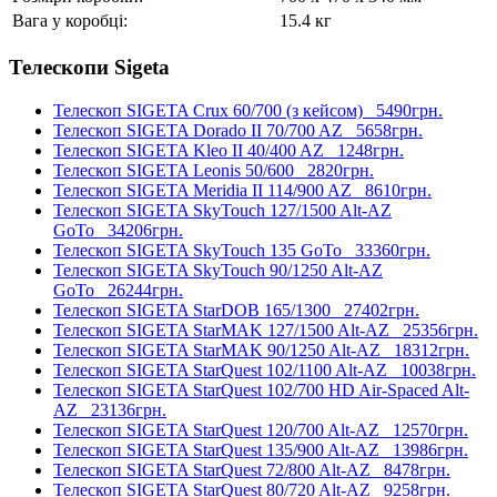
Вага у коробці:
15.4 кг
Телескопи Sigeta
Телескоп SIGETA Crux 60/700 (з кейсом)
5490грн.
Телескоп SIGETA Dorado II 70/700 AZ
5658грн.
Телескоп SIGETA Kleo II 40/400 AZ
1248грн.
Телескоп SIGETA Leonis 50/600
2820грн.
Телескоп SIGETA Meridia II 114/900 AZ
8610грн.
Телескоп SIGETA SkyTouch 127/1500 Alt-AZ
GoTo
34206грн.
Телескоп SIGETA SkyTouch 135 GoTo
33360грн.
Телескоп SIGETA SkyTouch 90/1250 Alt-AZ
GoTo
26244грн.
Телескоп SIGETA StarDOB 165/1300
27402грн.
Телескоп SIGETA StarMAK 127/1500 Alt-AZ
25356грн.
Телескоп SIGETA StarMAK 90/1250 Alt-AZ
18312грн.
Телескоп SIGETA StarQuest 102/1100 Alt-AZ
10038грн.
Телескоп SIGETA StarQuest 102/700 HD Air-Spaced Alt-
AZ
23136грн.
Телескоп SIGETA StarQuest 120/700 Alt-AZ
12570грн.
Телескоп SIGETA StarQuest 135/900 Alt-AZ
13986грн.
Телескоп SIGETA StarQuest 72/800 Alt-AZ
8478грн.
Телескоп SIGETA StarQuest 80/720 Alt-AZ
9258грн.