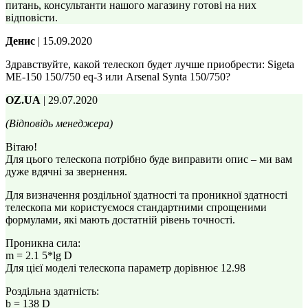
питань, консультанти нашого магазину готові на них
відповісти.
Денис
| 15.09.2020
Здравствуйте, какой телескоп будет лучше приобрести: Sigeta
ME-150 150/750 eq-3 или Arsenal Synta 150/750?
OZ.UA
| 29.07.2020
(Відповідь менеджера)
Вітаю!
Для цього телескопа потрібно буде виправити опис – ми вам
дуже вдячні за звернення.
Для визначення роздільної здатності та проникної здатності
телескопа ми користуємося стандартними спрощеними
формулами, які мають достатній рівень точності.
Проникна сила:
m = 2.1 5*lg D
Для цієї моделі телескопа параметр дорівнює 12.98
Роздільна здатність:
b = 138 D