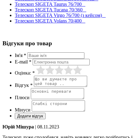
Телескоп SIGETA Taurus 76/700
Телескоп SIGETA Tucana 70/360
Телескоп SIGETA Virgo 76/700 (з кейсом)
Телескоп SIGETA Volans 70/400
Відгуки про товар
Ім'я *
E-mail *
Оцінка: *
Відгук *
Плюси
Мінуси
Юрій Мішура
| 08.11.2023
Телескоп дуже сподобався, навіть новачку легко розібратись і