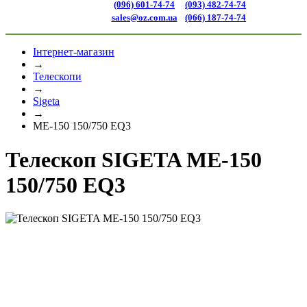
(096) 601-74-74
(093) 482-74-74
sales@oz.com.ua
(066) 187-74-74
Інтернет-магазин
→
Телескопи
→
Sigeta
→
ME-150 150/750 EQ3
Телескоп SIGETA ME-150
150/750 EQ3