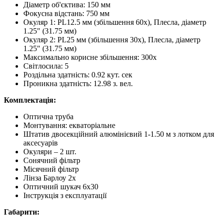
Діаметр об'єктива: 150 мм
Фокусна відстань: 750 мм
Окуляр 1: PL12.5 мм (збільшення 60x), Плесла, діаметр
1.25" (31.75 мм)
Окуляр 2: PL25 мм (збільшення 30х), Плесла, діаметр
1.25" (31.75 мм)
Максимально корисне збільшення: 300x
Світлосила: 5
Роздільна здатність: 0.92 кут. сек
Проникна здатність: 12.98 з. вел.
Комплектація:
Оптична труба
Монтування: екваторіальне
Штатив двосекційний алюмінієвий 1-1.50 м з лотком для
аксесуарів
Окуляри – 2 шт.
Сонячний фільтр
Місячний фільтр
Лінза Барлоу 2x
Оптичний шукач 6x30
Інструкція з експлуатації
Габарити: