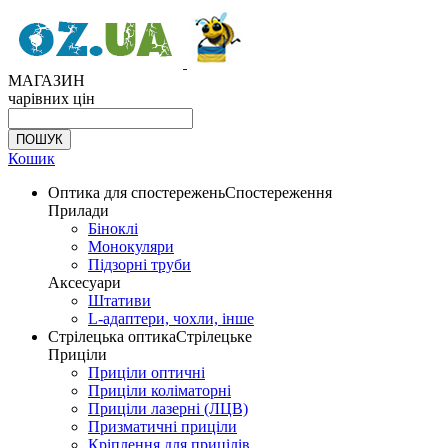
МАГАЗИН
чарівних цін
Кошик
Оптика для спостережень
Спостереження
Прилади
Біноклі
Монокуляри
Підзорні труби
Аксесуари
Штативи
L-адаптери, чохли, інше
Стрілецька оптика
Стрілецьке
Приціли
Приціли оптичні
Приціли коліматорні
Приціли лазерні (ЛЦВ)
Призматичні приціли
Кріплення для прицілів