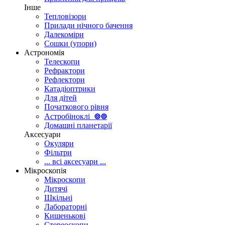
Інше
Тепловізори
Прилади нічного бачення
Далекоміри
Сошки (упори)
Астрономія
Телескопи
Рефрактори
Рефлектори
Катадіоптрики
Для дітей
Початкового рівня
Астробіноклі
⊚
⊚
Домашні планетарії
Аксесуари
Окуляри
Фільтри
... всі аксесуари ...
Мікроскопія
Мікроскопи
Дитячі
Шкільні
Лабораторні
Кишенькові
Стереоскопи