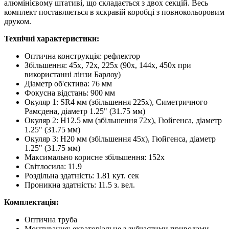
алюмінієвому штативі, що складається з двох секцій. Весь
комплект поставляється в яскравій коробці з повнокольоровим
друком.
Технічні характеристики:
Оптична конструкція: рефлектор
Збільшення: 45x, 72x, 225x (90x, 144x, 450x при
використанні лінзи Барлоу)
Діаметр об'єктива: 76 мм
Фокусна відстань: 900 мм
Окуляр 1: SR4 мм (збільшення 225x), Симетричного
Рамсдена, діаметр 1.25" (31.75 мм)
Окуляр 2: H12.5 мм (збільшення 72x), Гюйгенса, діаметр
1.25" (31.75 мм)
Окуляр 3: H20 мм (збільшення 45x), Гюйгенса, діаметр
1.25" (31.75 мм)
Максимально корисне збільшення: 152x
Світлосила: 11.9
Роздільна здатність: 1.81 кут. сек
Проникна здатність: 11.5 з. вел.
Комплектація:
Оптична труба
Монтування: екваторіальне з зубчастими приводами