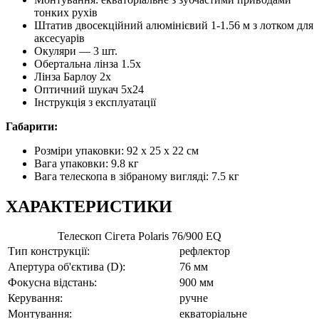
тонких рухів
Штатив двосекційний алюмінієвий 1-1.56 м з лотком для
аксесуарів
Окуляри — 3 шт.
Обертальна лінза 1.5х
Лінза Барлоу 2x
Оптичний шукач 5x24
Інструкція з експлуатації
Габарити:
Розміри упаковки: 92 х 25 х 22 см
Вага упаковки: 9.8 кг
Вага телескопа в зібраному вигляді: 7.5 кг
ХАРАКТЕРИСТИКИ
Телескоп Сігета Polaris 76/900 EQ
Тип конструкції:
рефлектор
Апертура об'єктива (D):
76 мм
Фокусна відстань:
900 мм
Керування:
ручне
Монтування:
екваторіальне