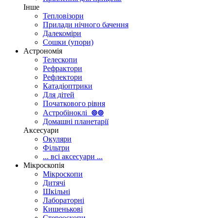
Інше
Тепловізори
Прилади нічного бачення
Далекоміри
Сошки (упори)
Астрономія
Телескопи
Рефрактори
Рефлектори
Катадіоптрики
Для дітей
Початкового рівня
Астробіноклі
⊚
⊚
Домашні планетарії
Аксесуари
Окуляри
Фільтри
... всі аксесуари ...
Мікроскопія
Мікроскопи
Дитячі
Шкільні
Лабораторні
Кишенькові
Стереоскопи