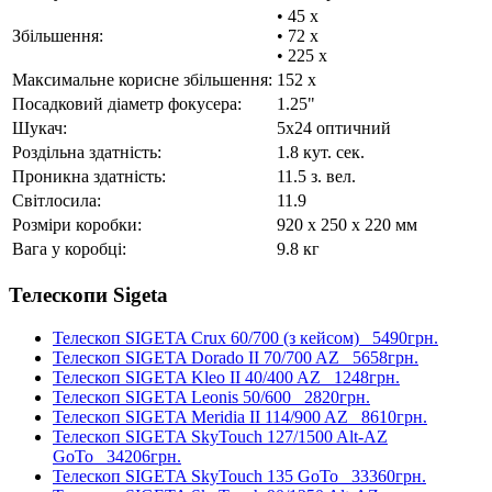
• 45 x
Збільшення:
• 72 x
• 225 x
Максимальне корисне збільшення:
152 x
Посадковий діаметр фокусера:
1.25"
Шукач:
5x24 оптичний
Роздільна здатність:
1.8 кут. сек.
Проникна здатність:
11.5 з. вел.
Світлосила:
11.9
Розміри коробки:
920 x 250 x 220 мм
Вага у коробці:
9.8 кг
Телескопи Sigeta
Телескоп SIGETA Crux 60/700 (з кейсом)
5490грн.
Телескоп SIGETA Dorado II 70/700 AZ
5658грн.
Телескоп SIGETA Kleo II 40/400 AZ
1248грн.
Телескоп SIGETA Leonis 50/600
2820грн.
Телескоп SIGETA Meridia II 114/900 AZ
8610грн.
Телескоп SIGETA SkyTouch 127/1500 Alt-AZ
GoTo
34206грн.
Телескоп SIGETA SkyTouch 135 GoTo
33360грн.