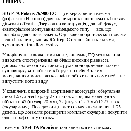
ОПИС
SIGETA Polaris 76/900 EQ
— універсальний телескоп
(рефлектор Ньютона) для планетарних спостережень і огляду
діп-скай об'єктів. Дзеркальна конструкція, довгий фокус,
екваторіальне монтування німецького типу — все, що
потрібно для спостережень. Однаково добре телескоп покаже
великі планети, такі як Юпітер, Сатурн з його кільцями, і
туманності, і знайомі сузір'я.
У порівнянні з вилковими монтуваннями,
EQ
монтування
виводить спостереження на більш високий рівень: за
допомогою механізму тонких рухів воно дозволяє плавно
супроводжувати об'єкти в їх русі по небу. З таким
монтуванням можна легко знайти об'єкт на нічному небі і не
випустити його з виду.
У комплекті є широкий асортимент аксесуарів: обертальна
лінза 1.5х, лінза Барлоу 2x і три окуляри, які збільшують
об'єкти в 45 (окуляр 20 мм), 72 (окуляр 12.5 мм) і 225 разів
(окуляр 4 мм). Посадковий діаметр окулярів становить 1.25
дюйма, що дозволяє розширити комплект окулярів і докупити
більш професійну оптику.
Телескоп
SIGETA Polaris
встановлюється на стійкому