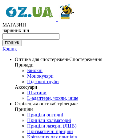
МАГАЗИН
чарівних цін
Кошик
Оптика для спостережень
Спостереження
Прилади
Біноклі
Монокуляри
Підзорні труби
Аксесуари
Штативи
L-адаптери, чохли, інше
Стрілецька оптика
Стрілецьке
Приціли
Приціли оптичні
Приціли коліматорні
Приціли лазерні (ЛЦВ)
Призматичні приціли
Кріплення для прицілів