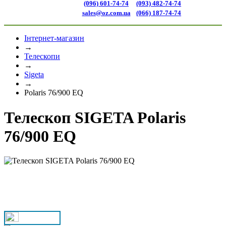
(096) 601-74-74
(093) 482-74-74
sales@oz.com.ua
(066) 187-74-74
Інтернет-магазин
→
Телескопи
→
Sigeta
→
Polaris 76/900 EQ
Телескоп SIGETA Polaris
76/900 EQ