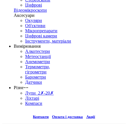
Цифрові
Відеомікроскопи
Аксесуари
Окуляри
Об'єктиви
Мікропрепарати
Цифрові камери
Інструменти, матеріали
Вимірювання
Алкотестери
Метеостанції
Анемометри
Термометри,
гігрометри
Барометри
Датчики
Різне
⋯
Лупи 2✗-20✗
Ліхтарі
Компаси
Контакти
Оплата і доставка
Акції