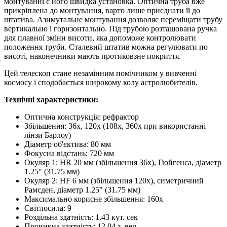
монтуванні є його швидка установка. Оптична труба вже
прикріплена до монтування, варто лише приєднати її до
штатива. Азимутальне монтування дозволяє переміщати трубу
вертикально і горизонтально. Під трубою розташована ручка
для плавної зміни висоти, яка допоможе контролювати
положення труби. Сталевий штатив можна регулювати по
висоті, наконечники мають протиковзне покриття.
Цей телескоп стане незамінним помічником у вивченні
космосу і сподобається широкому колу астролюбителів.
Технічні характеристики:
Оптична конструкція: рефрактор
Збільшення: 36x, 120x (108x, 360x при використанні
лінзи Барлоу)
Діаметр об'єктива: 80 мм
Фокусна відстань: 720 мм
Окуляр 1: HR 20 мм (збільшення 36x), Гюйгенса, діаметр
1.25" (31.75 мм)
Окуляр 2: HF 6 мм (збільшення 120x), симетричний
Рамсден, діаметр 1.25" (31.75 мм)
Максимально корисне збільшення: 160x
Світлосила: 9
Роздільна здатність: 1.43 кут. сек
Проникна здатність: 12.04 з. вел.