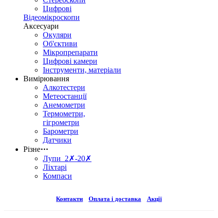
Цифрові
Відеомікроскопи
Аксесуари
Окуляри
Об'єктиви
Мікропрепарати
Цифрові камери
Інструменти, матеріали
Вимірювання
Алкотестери
Метеостанції
Анемометри
Термометри,
гігрометри
Барометри
Датчики
Різне
⋯
Лупи 2✗-20✗
Ліхтарі
Компаси
Контакти
Оплата і доставка
Акції