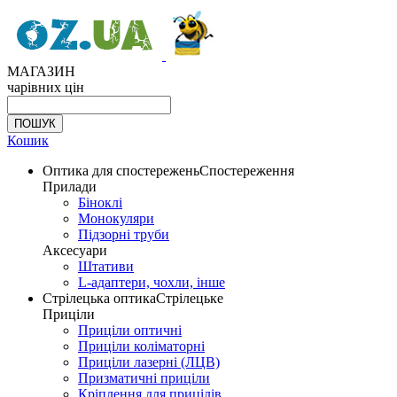
МАГАЗИН
чарівних цін
Кошик
Оптика для спостережень
Спостереження
Прилади
Біноклі
Монокуляри
Підзорні труби
Аксесуари
Штативи
L-адаптери, чохли, інше
Стрілецька оптика
Стрілецьке
Приціли
Приціли оптичні
Приціли коліматорні
Приціли лазерні (ЛЦВ)
Призматичні приціли
Кріплення для прицілів