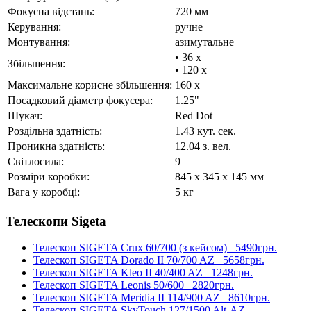
Фокусна відстань:
720 мм
Керування:
ручне
Монтування:
азимутальне
• 36 x
Збільшення:
• 120 x
Максимальне корисне збільшення:
160 x
Посадковий діаметр фокусера:
1.25"
Шукач:
Red Dot
Роздільна здатність:
1.43 кут. сек.
Проникна здатність:
12.04 з. вел.
Світлосила:
9
Розміри коробки:
845 x 345 x 145 мм
Вага у коробці:
5 кг
Телескопи Sigeta
Телескоп SIGETA Crux 60/700 (з кейсом)
5490грн.
Телескоп SIGETA Dorado II 70/700 AZ
5658грн.
Телескоп SIGETA Kleo II 40/400 AZ
1248грн.
Телескоп SIGETA Leonis 50/600
2820грн.
Телескоп SIGETA Meridia II 114/900 AZ
8610грн.
Телескоп SIGETA SkyTouch 127/1500 Alt-AZ