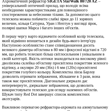
Ахроматичний рефрактор
SIGETA StarWalk 80/720 AZ
–
універсальний оптичний прилад, що володіє всіма
необхідними характеристиками для повноцінного
спостереження за небесними тілами. За допомогою цього
телескопа можна побачити слабкі зірки до 11 зоряних
величин, кільця Сатурна, Уран і Нептун у вигляді зірок,
полярні шапки Марса і багато інших об'єктів.
В першу чергу варто відзначити особливий колір телескопа,
який відмінно впишеться в дизайн будь-якого інтер'єру.
Наступною особливістю стане співвідношення досить
великого діаметра об'єктива в 80 мм і фокусної відстані в 720
мм, що робить телескоп більш світлосильним і унікальним в
своїй категорії. Якість оптики знаходиться на високому рівні:
дволінзова склейка об'єктиву просвітлена покриттям зеленого
відтінку, а окуляри 20 мм (36х) і 6 мм (120х) просвітлені
покриттям голубого кольору. Комплектна лінза Барлоу
дозволить отримати зображення, збільшене в 3 рази, вона
також має просвітлення. Діагональне дзеркало дає
неперевернуте, дзеркальне зображення, що дозволить
використовувати телескоп для огляду наземних об'єктів.
Шукач типу Red Dot завершує список комплектних
аксесуарів.
Важливою перевагою рефрактора-ахромата на азимутальному