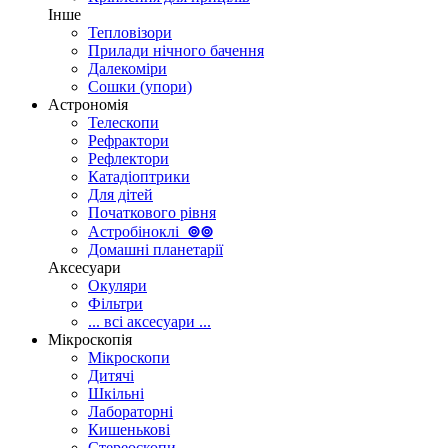
Інше
Тепловізори
Прилади нічного бачення
Далекоміри
Сошки (упори)
Астрономія
Телескопи
Рефрактори
Рефлектори
Катадіоптрики
Для дітей
Початкового рівня
Астробіноклі
⊚
⊚
Домашні планетарії
Аксесуари
Окуляри
Фільтри
... всі аксесуари ...
Мікроскопія
Мікроскопи
Дитячі
Шкільні
Лабораторні
Кишенькові
Стереоскопи