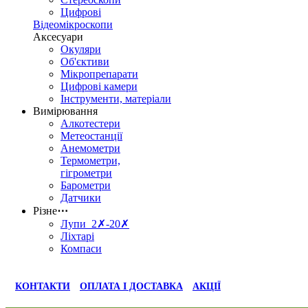
Цифрові
Відеомікроскопи
Аксесуари
Окуляри
Об'єктиви
Мікропрепарати
Цифрові камери
Інструменти, матеріали
Вимірювання
Алкотестери
Метеостанції
Анемометри
Термометри,
гігрометри
Барометри
Датчики
Різне
⋯
Лупи 2✗-20✗
Ліхтарі
Компаси
КОНТАКТИ
ОПЛАТА І ДОСТАВКА
АКЦІЇ