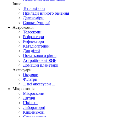
Інше
Тепловізори
Прилади нічного бачення
Далекоміри
Сошки (упори)
Астрономія
Телескопи
Рефрактори
Рефлектори
Катадіоптрики
Для дітей
Початкового рівня
Астробіноклі
⊚
⊚
Домашні планетарії
Аксесуари
Окуляри
Фільтри
... всі аксесуари ...
Мікроскопія
Мікроскопи
Дитячі
Шкільні
Лабораторні
Кишенькові
Стереоскопи