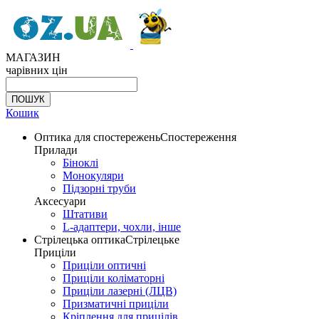
МАГАЗИН
чарівних цін
Кошик
Оптика для спостережень
Спостереження
Прилади
Біноклі
Монокуляри
Підзорні труби
Аксесуари
Штативи
L-адаптери, чохли, інше
Стрілецька оптика
Стрілецьке
Приціли
Приціли оптичні
Приціли коліматорні
Приціли лазерні (ЛЦВ)
Призматичні приціли
Кріплення для прицілів