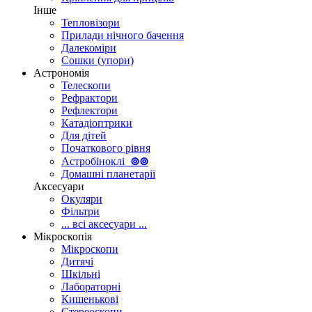
Інше
Тепловізори
Прилади нічного бачення
Далекоміри
Сошки (упори)
Астрономія
Телескопи
Рефрактори
Рефлектори
Катадіоптрики
Для дітей
Початкового рівня
Астробіноклі
⊚
⊚
Домашні планетарії
Аксесуари
Окуляри
Фільтри
... всі аксесуари ...
Мікроскопія
Мікроскопи
Дитячі
Шкільні
Лабораторні
Кишенькові
Стереоскопи