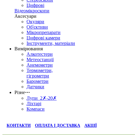
Цифрові
Відеомікроскопи
Аксесуари
Окуляри
Об'єктиви
Мікропрепарати
Цифрові камери
Інструменти, матеріали
Вимірювання
Алкотестери
Метеостанції
Анемометри
Термометри,
гігрометри
Барометри
Датчики
Різне
⋯
Лупи 2✗-20✗
Ліхтарі
Компаси
КОНТАКТИ
ОПЛАТА І ДОСТАВКА
АКЦІЇ