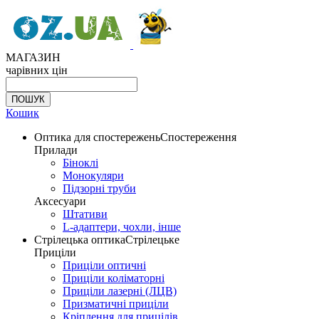
МАГАЗИН
чарівних цін
Кошик
Оптика для спостережень
Спостереження
Прилади
Біноклі
Монокуляри
Підзорні труби
Аксесуари
Штативи
L-адаптери, чохли, інше
Стрілецька оптика
Стрілецьке
Приціли
Приціли оптичні
Приціли коліматорні
Приціли лазерні (ЛЦВ)
Призматичні приціли
Кріплення для прицілів