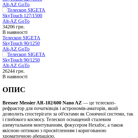
Alt-AZ GoTo
34206
грн.
В наявності
Телескоп SIGETA
SkyTouch 90/1250
Alt-AZ GoTo
26244
грн.
В наявності
ОПИС
Bresser Messier AR-102/600 Nano AZ
— це телескоп-
рефрактор для початківців і астрономів-аматорів, який
дозволить спостерігати за об'єктами як Сонячної системи, так
і глибокого космосу. Телескоп оснащений сталевим
азимутальним монтуванням, фокусером Hexafoc, а також
якісною оптикою з просвітленням і коригованою
хроматичною аберацією.