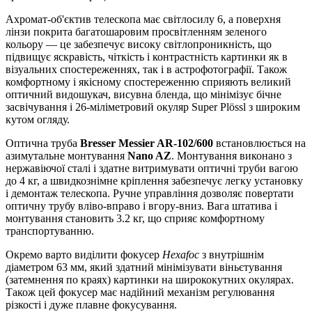
Ахромат-об'єктив телескопа має світлосилу 6, а поверхня
лінзи покрита багатошаровим просвітленням зеленого
кольору — це забезпечує високу світлопроникність, що
підвищує яскравість, чіткість і контрастність картинки як в
візуальних спостереженнях, так і в астрофотографії. Також
комфортному і якісному спостереженню сприяють великий
оптичний видошукач, висувна бленда, що мінімізує бічне
засвічування і 26-міліметровий окуляр Super Plössl з широким
кутом огляду.
Оптична труба
Bresser Messier AR-102/600
встановлюється на
азимутальне монтування
Nano AZ
. Монтування виконано з
нержавіючої сталі і здатне витримувати оптичні труби вагою
до 4 кг, а швидкознімне кріплення забезпечує легку установку
і демонтаж телескопа. Ручне управління дозволяє повертати
оптичну трубу вліво-вправо і вгору-вниз. Вага штатива і
монтування становить 3.2 кг, що сприяє комфортному
транспортуванню.
Окремо варто виділити фокусер
Hexafoc
з внутрішнім
діаметром 63 мм, який здатний мінімізувати віньєтування
(затемнення по краях) картинки на ширококутних окулярах.
Також цей фокусер має надійний механізм регулювання
різкості і дуже плавне фокусування.