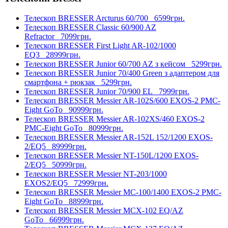
Телескоп BRESSER Arcturus 60/700
6599грн.
Телескоп BRESSER Classic 60/900 AZ
Refractor
7099грн.
Телескоп BRESSER First Light AR-102/1000
EQ3
28999грн.
Телескоп BRESSER Junior 60/700 AZ з кейсом
5299грн.
Телескоп BRESSER Junior 70/400 Green з адаптером для
смартфона + рюкзак
5299грн.
Телескоп BRESSER Junior 70/900 EL
7999грн.
Телескоп BRESSER Messier AR-102S/600 EXOS-2 PMC-
Eight GoTo
90999грн.
Телескоп BRESSER Messier AR-102XS/460 EXOS-2
PMC-Eight GoTo
80999грн.
Телескоп BRESSER Messier AR-152L 152/1200 EXOS-
2/EQ5
89999грн.
Телескоп BRESSER Messier NT-150L/1200 EXOS-
2/EQ5
50999грн.
Телескоп BRESSER Messier NT-203/1000
EXOS2/EQ5
72999грн.
Телескоп BRESSER Messier МС-100/1400 EXOS-2 PMC-
Eight GoTo
88999грн.
Телескоп BRESSER Messier МСX-102 EQ/AZ
GoTo
66999грн.