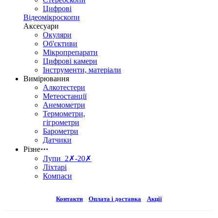
Цифрові
Відеомікроскопи
Аксесуари
Окуляри
Об'єктиви
Мікропрепарати
Цифрові камери
Інструменти, матеріали
Вимірювання
Алкотестери
Метеостанції
Анемометри
Термометри,
гігрометри
Барометри
Датчики
Різне
⋯
Лупи 2✗-20✗
Ліхтарі
Компаси
Контакти
Оплата і доставка
Акції