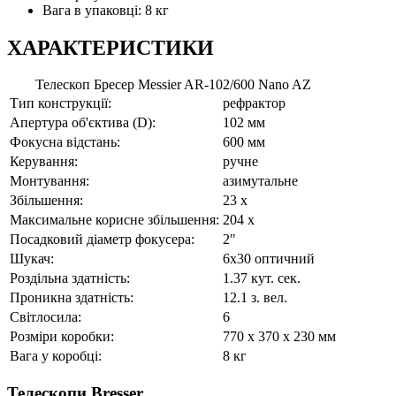
Вага в упаковці: 8 кг
ХАРАКТЕРИСТИКИ
Телескоп Бресер Messier AR-102/600 Nano AZ
Тип конструкції:
рефрактор
Апертура об'єктива (D):
102 мм
Фокусна відстань:
600 мм
Керування:
ручне
Монтування:
азимутальне
Збільшення:
23 x
Максимальне корисне збільшення:
204 x
Посадковий діаметр фокусера:
2"
Шукач:
6x30 оптичний
Роздільна здатність:
1.37 кут. сек.
Проникна здатність:
12.1 з. вел.
Світлосила:
6
Розміри коробки:
770 x 370 x 230 мм
Вага у коробці:
8 кг
Телескопи Bresser