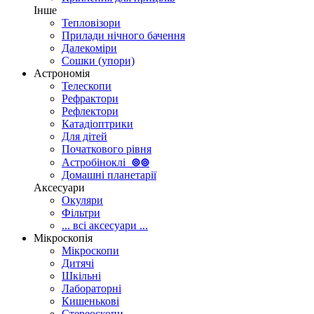
Інше
Тепловізори
Прилади нічного бачення
Далекоміри
Сошки (упори)
Астрономія
Телескопи
Рефрактори
Рефлектори
Катадіоптрики
Для дітей
Початкового рівня
Астробіноклі
⊚
⊚
Домашні планетарії
Аксесуари
Окуляри
Фільтри
... всі аксесуари ...
Мікроскопія
Мікроскопи
Дитячі
Шкільні
Лабораторні
Кишенькові
Стереоскопи