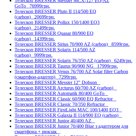
Телескоп BRESSER Messier МСX-127 EQ/AZ
GoTo
76999грн.
Телескоп BRESSER Pluto II 114/500 EQ
(carbon)
20699грн.
Телескоп BRESSER Pollux 150/1400 EQ3
(carbon)
21499грн.
Телескоп BRESSER Quasar 80/900 EQ
(carbon)
14399грн.
Телескоп BRESSER Sirius 70/900 AZ (carbon)
8599грн.
Телескоп BRESSER Solarix 114/500 AZ
(carbon)
9999грн.
Телескоп BRESSER Solarix 76/350 AZ (carbon)
6249грн.
Телескоп BRESSER Taurus 90/900 NG
17999грн.
Телескоп BRESSER Venus 76/700 AZ Solar filter Carbon
(смартфон-адаптер)
7299грн.
Телескоп BRESSER Messier 12" Dobson
Телескоп BRESSER Arcturus 60/700 AZ (carbon)
Телескоп BRESSER Automatik 80/400 GoTo
Телескоп BRESSER Classic 60/900 EQ Refractor
Телескоп BRESSER Classic 70/350 Refractor
Телескоп BRESSER FirstLight MAC 100/1400 EQ3
Телескоп BRESSER Galaxia II 114/900 EQ (carbon)
Телескоп BRESSER Junior 40/400 AZ
Телескоп BRESSER Junior 70/400 Blue з адаптером для
смартфона + рюкзак