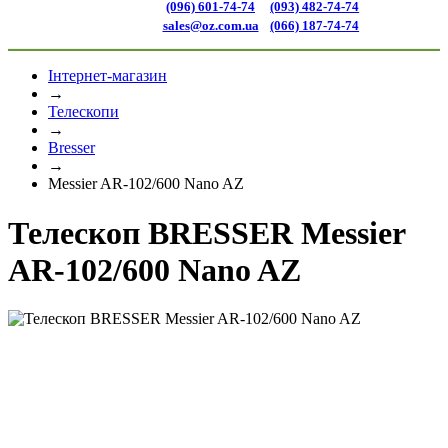
(096) 601-74-74
(093) 482-74-74
sales@oz.com.ua
(066) 187-74-74
Інтернет-магазин
→
Телескопи
→
Bresser
→
Messier AR-102/600 Nano AZ
Телескоп BRESSER Messier
AR-102/600 Nano AZ