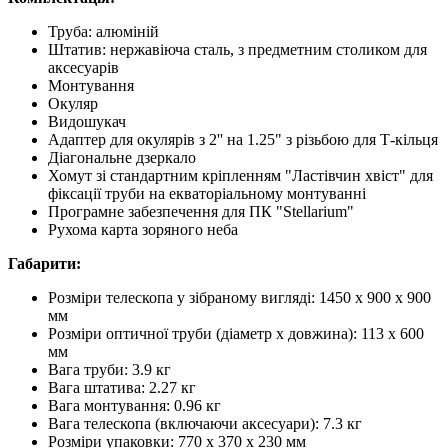
Труба: алюміній
Штатив: нержавіюча сталь, з предметним столиком для
аксесуарів
Монтування
Окуляр
Видошукач
Адаптер для окулярів з 2'' на 1.25" з різьбою для Т-кільця
Діагональне дзеркало
Хомут зі стандартним кріпленням "Ластівчин хвіст" для
фіксації труби на екваторіальному монтуванні
Програмне забезпечення для ПК "Stellarium"
Рухома карта зоряного неба
Габарити:
Розміри телескопа у зібраному вигляді: 1450 x 900 x 900
мм
Розміри оптичної труби (діаметр х довжина): 113 х 600
мм
Вага труби: 3.9 кг
Вага штатива: 2.27 кг
Вага монтування: 0.96 кг
Вага телескопа (включаючи аксесуари): 7.3 кг
Розміри упаковки: 770 x 370 x 230 мм