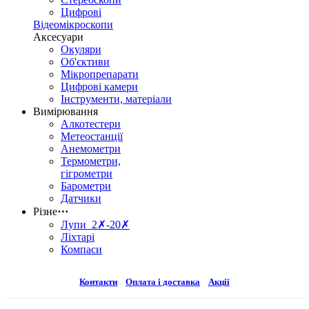
Цифрові
Відеомікроскопи
Аксесуари
Окуляри
Об'єктиви
Мікропрепарати
Цифрові камери
Інструменти, матеріали
Вимірювання
Алкотестери
Метеостанції
Анемометри
Термометри,
гігрометри
Барометри
Датчики
Різне
⋯
Лупи 2✗-20✗
Ліхтарі
Компаси
Контакти
Оплата і доставка
Акції