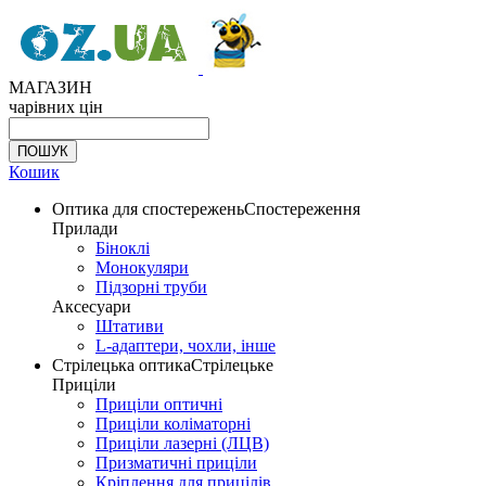
МАГАЗИН
чарівних цін
Кошик
Оптика для спостережень
Спостереження
Прилади
Біноклі
Монокуляри
Підзорні труби
Аксесуари
Штативи
L-адаптери, чохли, інше
Стрілецька оптика
Стрілецьке
Приціли
Приціли оптичні
Приціли коліматорні
Приціли лазерні (ЛЦВ)
Призматичні приціли
Кріплення для прицілів