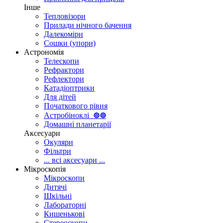
Інше
Тепловізори
Прилади нічного бачення
Далекоміри
Сошки (упори)
Астрономія
Телескопи
Рефрактори
Рефлектори
Катадіоптрики
Для дітей
Початкового рівня
Астробіноклі
⊚
⊚
Домашні планетарії
Аксесуари
Окуляри
Фільтри
... всі аксесуари ...
Мікроскопія
Мікроскопи
Дитячі
Шкільні
Лабораторні
Кишенькові
Стереоскопи