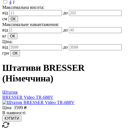
4
1
Максимальна висота:
від
до
см
Максимальне навантаження:
від
до
кг
Ціна:
від
до
грн
Штативи BRESSER
(Німеччина)
Штатив
BRESSER Video TR-688V
Ціна
3599
₴
В
наявності
КУПИТИ