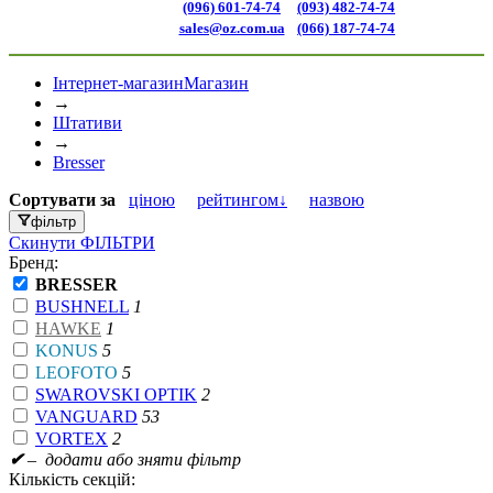
(096) 601-74-74
(093) 482-74-74
sales@oz.com.ua
(066) 187-74-74
Інтернет-магазин
Магазин
→
Штативи
→
Bresser
Сортувати
за
ціною
рейтингом↓
назвою
фільтр
Скинути
ФІЛЬТРИ
Бренд:
BRESSER
BUSHNELL
1
HAWKE
1
KONUS
5
LEOFOTO
5
SWAROVSKI OPTIK
2
VANGUARD
53
VORTEX
2
✔
– додати або зняти фільтр
Кількість секцій: