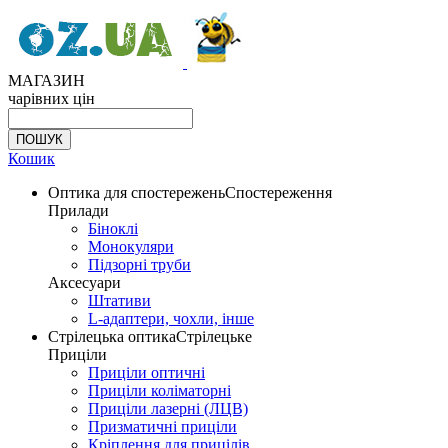
МАГАЗИН
чарівних цін
Кошик
Оптика для спостережень
Спостереження
Прилади
Біноклі
Монокуляри
Підзорні труби
Аксесуари
Штативи
L-адаптери, чохли, інше
Стрілецька оптика
Стрілецьке
Приціли
Приціли оптичні
Приціли коліматорні
Приціли лазерні (ЛЦВ)
Призматичні приціли
Кріплення для прицілів