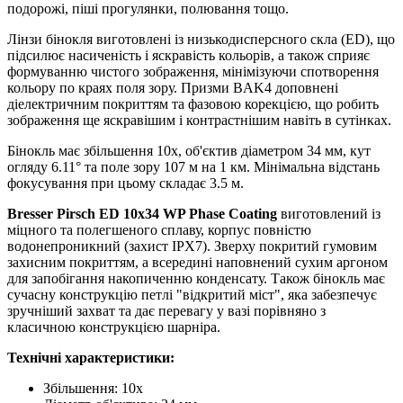
подорожі, піші прогулянки, полювання тощо.
Лінзи бінокля виготовлені із низькодисперсного скла (ED), що
підсилює насиченість і яскравість кольорів, а також сприяє
формуванню чистого зображення, мінімізуючи спотворення
кольору по краях поля зору. Призми BAK4 доповнені
діелектричним покриттям та фазовою корекцією, що робить
зображення ще яскравішим і контрастнішим навіть в сутінках.
Бінокль має збільшення 10х, об'єктив діаметром 34 мм, кут
огляду 6.11° та поле зору 107 м на 1 км. Мінімальна відстань
фокусування при цьому складає 3.5 м.
Bresser Pirsch ED 10x34 WP Phase Coating
виготовлений із
міцного та полегшеного сплаву, корпус повністю
водонепроникний (захист IPX7). Зверху покритий гумовим
захисним покриттям, а всередині наповнений сухим аргоном
для запобігання накопиченню конденсату. Також бінокль має
сучасну конструкцію петлі "відкритий міст", яка забезпечує
зручніший захват та дає перевагу у вазі порівняно з
класичною конструкцією шарніра.
Технічні характеристики:
Збільшення: 10x