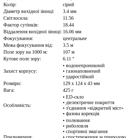
Колір:
сірий
Діаметр вихідної зіниці:
3.4 мм
Світлосила:
11.56
Фактор сутінків:
18.44
Віддалення вихідної зіниці:
16.06 мм
Фокусування:
центральне
Межа фокусування від:
3.5 м
Поле зору на 1000 м:
107 м
Кутове поле зору:
6.11 °
• водонепроникний
Захист корпусу:
• газонаповнений
• ударостійкий
Розміри:
129 x 124 x 43 мм
Вага:
425 г
• ED-скло
• діелектричне покриття
Особливість:
• з'єднання «відкритий міст»
• фазова корекція
• полювання
• риболовля
• спортивні змагання
Призначення:
• спостереження за природою