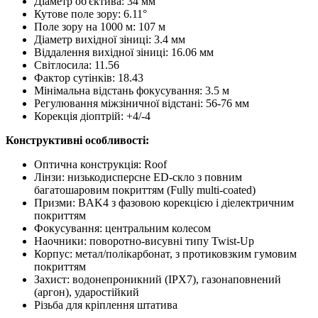
Діаметр об'єктива: 34 мм
Кутове поле зору: 6.11°
Поле зору на 1000 м: 107 м
Діаметр вихідної зіниці: 3.4 мм
Віддалення вихідної зіниці: 16.06 мм
Світлосила: 11.56
Фактор сутінків: 18.43
Мінімальна відстань фокусування: 3.5 м
Регулювання міжзіничної відстані: 56-76 мм
Корекція діоптрій: +4/-4
Конструктивні особливості:
Оптична конструкція: Roof
Лінзи: низькодисперсне ED-скло з повним
багатошаровим покриттям (Fully multi-coated)
Призми: BAK4 з фазовою корекцією і діелектричним
покриттям
Фокусування: центральним колесом
Наочники: поворотно-висувні типу Twist-Up
Корпус: метал/полікарбонат, з протиковзким гумовим
покриттям
Захист: водонепроникний (IPX7), газонаповнений
(аргон), ударостійкий
Різьба для кріплення штатива