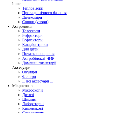
Інше
Тепловізори
Прилади нічного бачення
Далекоміри
Сошки (упори)
Астрономія
Телескопи
Рефрактори
Рефлектори
Катадіоптрики
Для дітей
Початкового рівня
Астробіноклі
⊚
⊚
Домашні планетарії
Аксесуари
Окуляри
Фільтри
... всі аксесуари ...
Мікроскопія
Мікроскопи
Дитячі
Шкільні
Лабораторні
Кишенькові
Стереоскопи