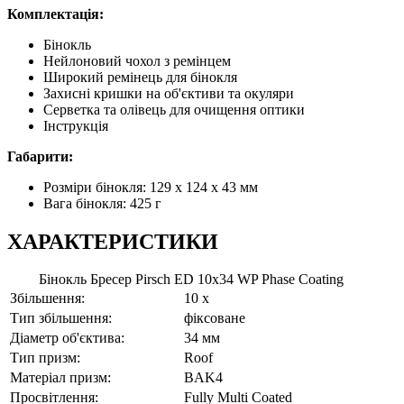
Комплектація:
Бінокль
Нейлоновий чохол з ремінцем
Широкий ремінець для бінокля
Захисні кришки на об'єктиви та окуляри
Серветка та олівець для очищення оптики
Інструкція
Габарити:
Розміри бінокля: 129 х 124 х 43 мм
Вага бінокля: 425 г
ХАРАКТЕРИСТИКИ
Бінокль Бресер Pirsch ED 10x34 WP Phase Coating
Збільшення:
10 x
Тип збільшення:
фіксоване
Діаметр об'єктива:
34 мм
Тип призм:
Roof
Матеріал призм:
BAK4
Просвітлення:
Fully Multi Coated