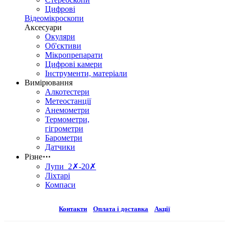
Цифрові
Відеомікроскопи
Аксесуари
Окуляри
Об'єктиви
Мікропрепарати
Цифрові камери
Інструменти, матеріали
Вимірювання
Алкотестери
Метеостанції
Анемометри
Термометри,
гігрометри
Барометри
Датчики
Різне
⋯
Лупи 2✗-20✗
Ліхтарі
Компаси
Контакти
Оплата і доставка
Акції