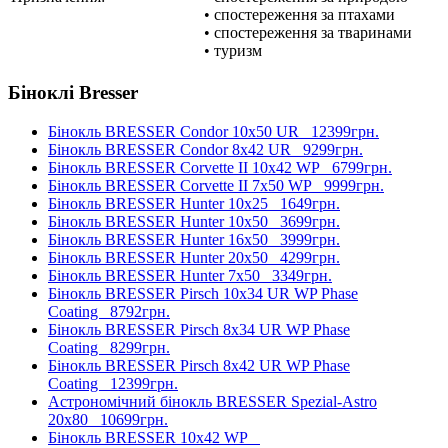
• спостереження за птахами
• спостереження за тваринами
• туризм
Біноклі Bresser
Бінокль BRESSER Condor 10x50 UR
12399грн.
Бінокль BRESSER Condor 8x42 UR
9299грн.
Бінокль BRESSER Corvette II 10x42 WP
6799грн.
Бінокль BRESSER Corvette II 7x50 WP
9999грн.
Бінокль BRESSER Hunter 10x25
1649грн.
Бінокль BRESSER Hunter 10x50
3699грн.
Бінокль BRESSER Hunter 16x50
3999грн.
Бінокль BRESSER Hunter 20x50
4299грн.
Бінокль BRESSER Hunter 7x50
3349грн.
Бінокль BRESSER Pirsch 10x34 UR WP Phase
Coating
8792грн.
Бінокль BRESSER Pirsch 8x34 UR WP Phase
Coating
8299грн.
Бінокль BRESSER Pirsch 8x42 UR WP Phase
Coating
12399грн.
Астрономічний бінокль BRESSER Spezial-Astro
20x80
10699грн.
Бінокль BRESSER 10x42 WP