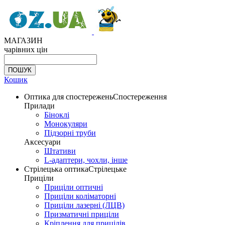
МАГАЗИН
чарівних цін
Кошик
Оптика для спостережень
Спостереження
Прилади
Біноклі
Монокуляри
Підзорні труби
Аксесуари
Штативи
L-адаптери, чохли, інше
Стрілецька оптика
Стрілецьке
Приціли
Приціли оптичні
Приціли коліматорні
Приціли лазерні (ЛЦВ)
Призматичні приціли
Кріплення для прицілів