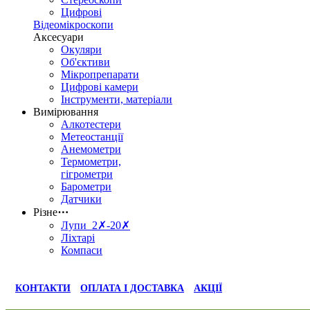
Цифрові
Відеомікроскопи
Аксесуари
Окуляри
Об'єктиви
Мікропрепарати
Цифрові камери
Інструменти, матеріали
Вимірювання
Алкотестери
Метеостанції
Анемометри
Термометри,
гігрометри
Барометри
Датчики
Різне
⋯
Лупи 2✗-20✗
Ліхтарі
Компаси
КОНТАКТИ
ОПЛАТА І ДОСТАВКА
АКЦІЇ