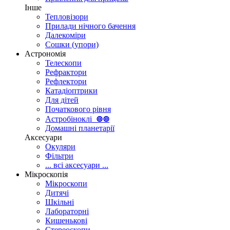
Інше
Тепловізори
Прилади нічного бачення
Далекоміри
Сошки (упори)
Астрономія
Телескопи
Рефрактори
Рефлектори
Катадіоптрики
Для дітей
Початкового рівня
Астробіноклі
⊚
⊚
Домашні планетарії
Аксесуари
Окуляри
Фільтри
... всі аксесуари ...
Мікроскопія
Мікроскопи
Дитячі
Шкільні
Лабораторні
Кишенькові
Стереоскопи