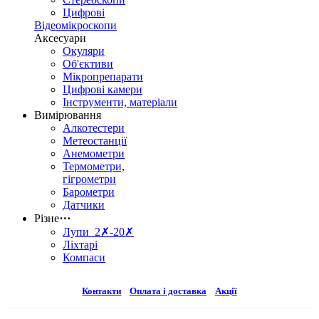
Цифрові
Відеомікроскопи
Аксесуари
Окуляри
Об'єктиви
Мікропрепарати
Цифрові камери
Інструменти, матеріали
Вимірювання
Алкотестери
Метеостанції
Анемометри
Термометри,
гігрометри
Барометри
Датчики
Різне
⋯
Лупи 2✗-20✗
Ліхтарі
Компаси
Контакти
Оплата і доставка
Акції