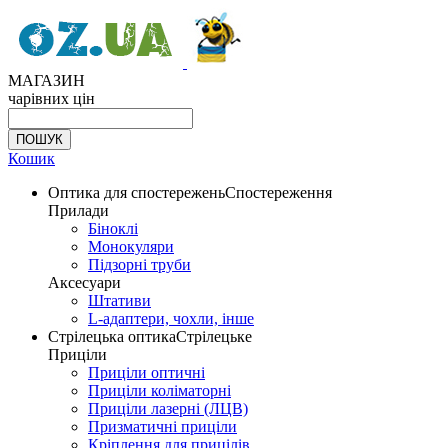
МАГАЗИН
чарівних цін
Кошик
Оптика для спостережень
Спостереження
Прилади
Біноклі
Монокуляри
Підзорні труби
Аксесуари
Штативи
L-адаптери, чохли, інше
Стрілецька оптика
Стрілецьке
Приціли
Приціли оптичні
Приціли коліматорні
Приціли лазерні (ЛЦВ)
Призматичні приціли
Кріплення для прицілів