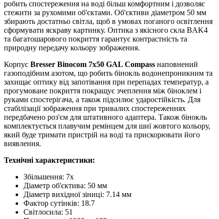
робить спостереження на воді більш комфортним і дозволяє
стежити за рухомими об'єктами. Об'єктиви діаметром 50 мм
збирають достатньо світла, щоб в умовах поганого освітлення
сформувати яскраву картинку. Оптика з якісного скла BAK4
та багатошарового покриття гарантує контрастність та
природну передачу кольору зображення.
Корпус
Bresser Binocom 7x50 GAL Compass
наповнений
газоподібним азотом, що робить бінокль водонепроникним та
захищає оптику від запотівання при перепадах температур, а
прогумоване покриття покращує зчеплення між біноклем і
руками спостерігача, а також підсилює ударостійкість. Для
стабілізації зображення при тривалих спостереженнях
передбачено роз'єм для штативного адаптера. Також бінокль
комплектується плавучим ремінцем для шиї жовтого кольору,
який буде тримати пристрій на воді та прискорювати його
виявлення.
Технічні характеристики:
Збільшення: 7x
Діаметр об'єктива: 50 мм
Діаметр вихідної зіниці: 7.14 мм
Фактор сутінків: 18.7
Світлосила: 51