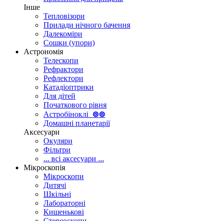
Інше
Тепловізори
Прилади нічного бачення
Далекоміри
Сошки (упори)
Астрономія
Телескопи
Рефрактори
Рефлектори
Катадіоптрики
Для дітей
Початкового рівня
Астробіноклі
⊚
⊚
Домашні планетарії
Аксесуари
Окуляри
Фільтри
... всі аксесуари ...
Мікроскопія
Мікроскопи
Дитячі
Шкільні
Лабораторні
Кишенькові
Стереоскопи