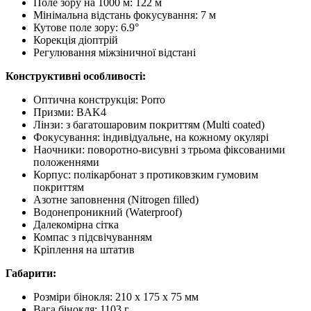
Поле зору на 1000 м: 122 м
Мінімальна відстань фокусування: 7 м
Кутове поле зору: 6.9°
Корекція діоптрій
Регулювання міжзіничної відстані
Конструктивні особливості:
Оптична конструкція: Porro
Призми: BAK4
Лінзи: з багатошаровим покриттям (Multi coated)
Фокусування: індивідуальне, на кожному окулярі
Наочники: поворотно-висувні з трьома фіксованими
положеннями
Корпус: полікарбонат з протиковзким гумовим
покриттям
Азотне заповнення (Nitrogen filled)
Водонепроникний (Waterproof)
Далекомірна сітка
Компас з підсвічуванням
Кріплення на штатив
Габарити:
Розміри бінокля: 210 x 175 x 75 мм
Вага бінокля: 1103 г