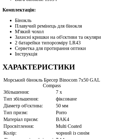
Комплектація:
Бінокль
Плавучий ремінець для бінокля
М'який чохол
Захисні кришки на об'єктиви та окуляри
2 батарейки типорозміру LR43
Серветка для протирання оптики
Інструкція
ХАРАКТЕРИСТИКИ
Морський бінокль Бресер Binocom 7x50 GAL
Compass
Збільшення:
7 x
Тип збільшення:
фіксоване
Діаметр об'єктива:
50 мм
Тип призм:
Porro
Матеріал призм:
BAK4
Просвітлення:
Multi Coated
Колір:
чорний із синім