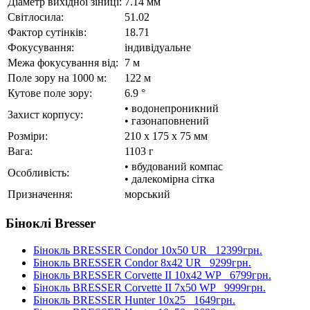
Діаметр вихідної зіниці:
7.14 мм
Світлосила:
51.02
Фактор сутінків:
18.71
Фокусування:
індивідуальне
Межа фокусування від:
7 м
Поле зору на 1000 м:
122 м
Кутове поле зору:
6.9 °
• водонепроникний
Захист корпусу:
• газонаповнений
Розміри:
210 x 175 x 75 мм
Вага:
1103 г
• вбудований компас
Особливість:
• далекомірна сітка
Призначення:
морський
Біноклі Bresser
Бінокль BRESSER Condor 10x50 UR
12399грн.
Бінокль BRESSER Condor 8x42 UR
9299грн.
Бінокль BRESSER Corvette II 10x42 WP
6799грн.
Бінокль BRESSER Corvette II 7x50 WP
9999грн.
Бінокль BRESSER Hunter 10x25
1649грн.