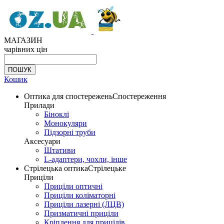
МАГАЗИН
чарівних цін
Кошик
Оптика для спостережень
Спостереження
Прилади
Біноклі
Монокуляри
Підзорні труби
Аксесуари
Штативи
L-адаптери, чохли, інше
Стрілецька оптика
Стрілецьке
Приціли
Приціли оптичні
Приціли коліматорні
Приціли лазерні (ЛЦВ)
Призматичні приціли
Кріплення для прицілів