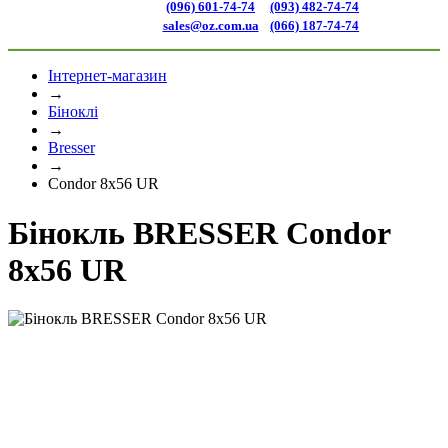
(096) 601-74-74
(093) 482-74-74
sales@oz.com.ua
(066) 187-74-74
Інтернет-магазин
→
Біноклі
→
Bresser
→
Condor 8x56 UR
Бінокль BRESSER Condor
8x56 UR