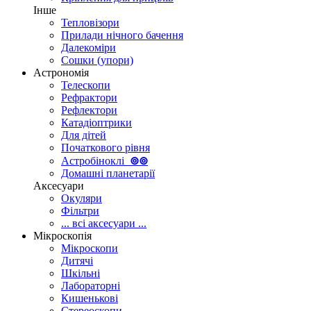
Інше
Тепловізори
Прилади нічного бачення
Далекоміри
Сошки (упори)
Астрономія
Телескопи
Рефрактори
Рефлектори
Катадіоптрики
Для дітей
Початкового рівня
Астробіноклі
⊚
⊚
Домашні планетарії
Аксесуари
Окуляри
Фільтри
... всі аксесуари ...
Мікроскопія
Мікроскопи
Дитячі
Шкільні
Лабораторні
Кишенькові
Стереоскопи