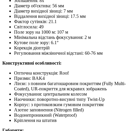
Збільшення: 8x
Діаметр об'єктива: 56 мм
Діаметр вихідної зіниці: 7 мм
Віддалення вихідної зіниці: 17.5 мм
Фактор сутінків: 21.1
Світлосила: 49
Поле зору на 1000 м: 107 м
Мінімальна відстань фокусування: 2 м
Кутове поле зору: 6.1°
Корекція діоптрій
Регулювання міжзіничної відстані: 60-76 мм
Конструктивні особливості:
Оптична конструкція: Roof
Призми: BAK4
Лінзи: з повним багатошаровим покриттям (Fully Multi-
Coated), UR-покриття для яскравих зображень
Фокусування: центральним колесом
Наочники: поворотно-висувні типу Twist-Up
Корпус: з протиковзким гумовим покриттям
Азотне заповнення (Nitrogen filled)
Водонепроникний (Waterproof)
Кріплення на штатив
Габарити: