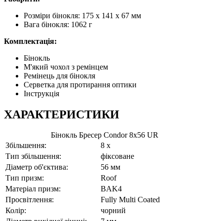
Розміри бінокля: 175 x 141 x 67 мм
Вага бінокля: 1062 г
Комплектація:
Бінокль
М'який чохол з ремінцем
Ремінець для бінокля
Серветка для протирання оптики
Інструкція
ХАРАКТЕРИСТИКИ
Бінокль Бресер Condor 8x56 UR
Збільшення:
8 x
Тип збільшення:
фіксоване
Діаметр об'єктива:
56 мм
Тип призм:
Roof
Матеріал призм:
BAK4
Просвітлення:
Fully Multi Coated
Колір:
чорний