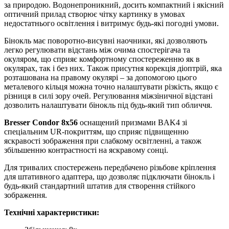
за природою. Водонепроникний, досить компактний і якісний
оптичний прилад створює чітку картинку в умовах
недостатнього освітлення і витримує будь-які погодні умови.
Бінокль має поворотно-висувні наочники, які дозволяють
легко регулювати відстань між очима спостерігача та
окуляром, що сприяє комфортному спостереженню як в
окулярах, так і без них. Також присутня корекція діоптрій, яка
розташована на правому окулярі – за допомогою цього
металевого кільця можна точно налаштувати різкість, якщо є
різниця в силі зору очей. Регулювання міжзіничної відстані
дозволить налаштувати бінокль під будь-який тип обличчя.
Bresser Condor 8x56
оснащений призмами BAK4 зі
спеціальним UR-покриттям, що сприяє підвищенню
яскравості зображення при слабкому освітленні, а також
збільшенню контрастності на яскравому сонці.
Для тривалих спостережень передбачено різьбове кріплення
для штативного адаптера, що дозволяє підключати бінокль і
будь-який стандартний штатив для створення стійкого
зображення.
Технічні характеристики: