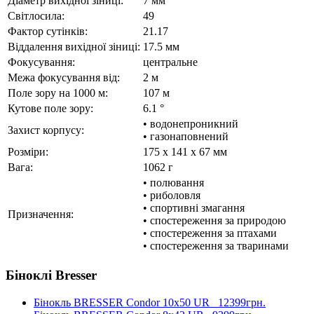
Діаметр вихідної зіниці:
7 мм
Світлосила:
49
Фактор сутінків:
21.17
Віддалення вихідної зіниці:
17.5 мм
Фокусування:
центральне
Межа фокусування від:
2 м
Поле зору на 1000 м:
107 м
Кутове поле зору:
6.1 °
• водонепроникний
Захист корпусу:
• газонаповнений
Розміри:
175 x 141 x 67 мм
Вага:
1062 г
• полювання
• риболовля
• спортивні змагання
Призначення:
• спостереження за природою
• спостереження за птахами
• спостереження за тваринами
Біноклі Bresser
Бінокль BRESSER Condor 10x50 UR
12399грн.