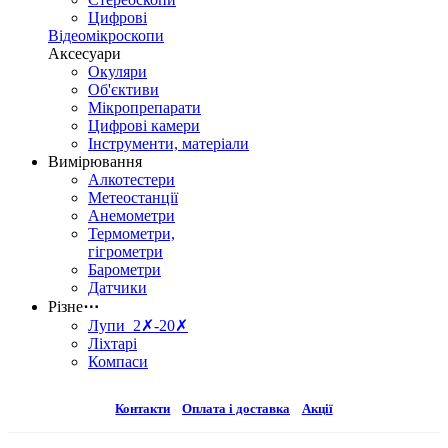
Цифрові
Відеомікроскопи
Аксесуари
Окуляри
Об'єктиви
Мікропрепарати
Цифрові камери
Інструменти, матеріали
Вимірювання
Алкотестери
Метеостанції
Анемометри
Термометри,
гігрометри
Барометри
Датчики
Різне
⋯
Лупи 2✗-20✗
Ліхтарі
Компаси
Контакти
Оплата і доставка
Акції