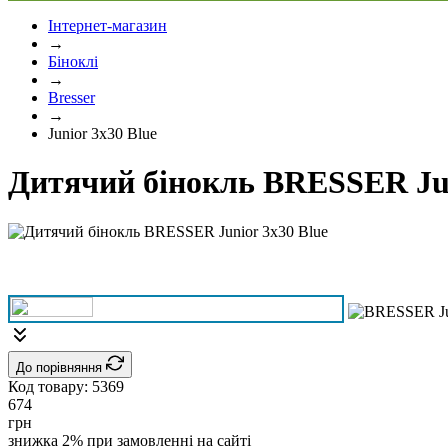
Інтернет-магазин
→
Біноклі
→
Bresser
→
Junior 3x30 Blue
Дитячий бінокль BRESSER Jun
До порівняння
Код товару:
5369
674
грн
знижка 2% при замовленні на сайті