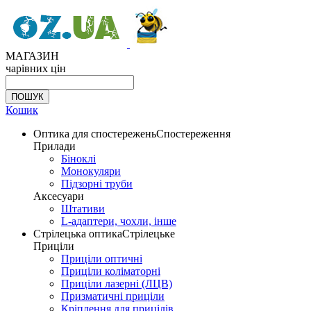
МАГАЗИН
чарівних цін
Кошик
Оптика для спостережень
Спостереження
Прилади
Біноклі
Монокуляри
Підзорні труби
Аксесуари
Штативи
L-адаптери, чохли, інше
Стрілецька оптика
Стрілецьке
Приціли
Приціли оптичні
Приціли коліматорні
Приціли лазерні (ЛЦВ)
Призматичні приціли
Кріплення для прицілів