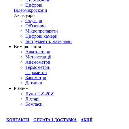
Цифрові
Відеомікроскопи
Аксесуари
Окуляри
Об'єктиви
Мікропрепарати
Цифрові камери
Інструменти, матеріали
Вимірювання
Алкотестери
Метеостанції
Анемометри
Термометри,
гігрометри
Барометри
Датчики
Різне
⋯
Лупи 2✗-20✗
Ліхтарі
Компаси
КОНТАКТИ
ОПЛАТА І ДОСТАВКА
АКЦІЇ