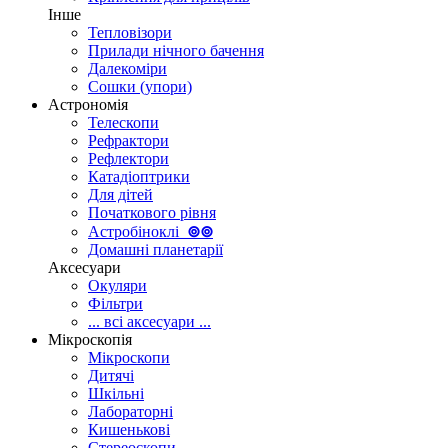
Інше
Тепловізори
Прилади нічного бачення
Далекоміри
Сошки (упори)
Астрономія
Телескопи
Рефрактори
Рефлектори
Катадіоптрики
Для дітей
Початкового рівня
Астробіноклі
⊚
⊚
Домашні планетарії
Аксесуари
Окуляри
Фільтри
... всі аксесуари ...
Мікроскопія
Мікроскопи
Дитячі
Шкільні
Лабораторні
Кишенькові
Стереоскопи