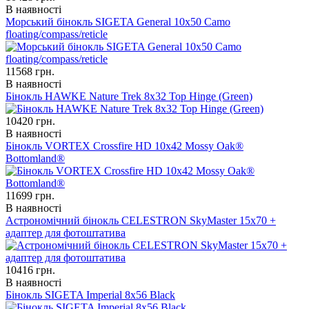
В наявності
Морський бінокль SIGETA General 10x50 Camo
floating/compass/reticle
11568
грн.
В наявності
Бінокль HAWKE Nature Trek 8x32 Top Hinge (Green)
10420
грн.
В наявності
Бінокль VORTEX Crossfire HD 10x42 Mossy Oak®
Bottomland®
11699
грн.
В наявності
Астрономічний бінокль CELESTRON SkyMaster 15x70 +
адаптер для фотоштатива
10416
грн.
В наявності
Бінокль SIGETA Imperial 8x56 Black