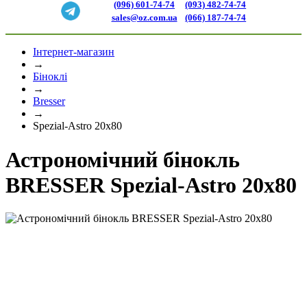
(096) 601-74-74
(093) 482-74-74
sales@oz.com.ua
(066) 187-74-74
Інтернет-магазин
→
Біноклі
→
Bresser
→
Spezial-Astro 20x80
Астрономічний бінокль
BRESSER Spezial-Astro 20x80