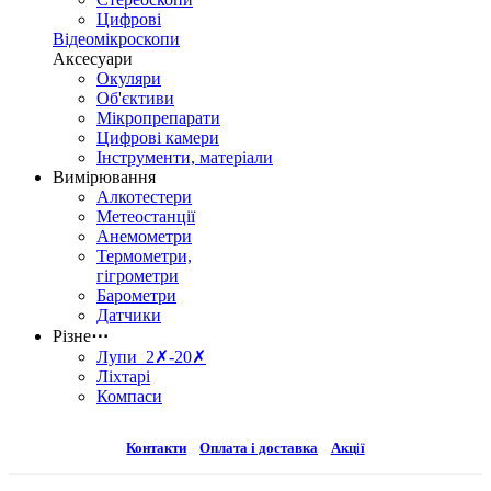
Цифрові
Відеомікроскопи
Аксесуари
Окуляри
Об'єктиви
Мікропрепарати
Цифрові камери
Інструменти, матеріали
Вимірювання
Алкотестери
Метеостанції
Анемометри
Термометри,
гігрометри
Барометри
Датчики
Різне
⋯
Лупи 2✗-20✗
Ліхтарі
Компаси
Контакти
Оплата і доставка
Акції