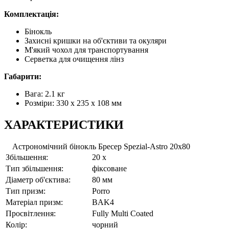
Комплектація:
Бінокль
Захисні кришки на об'єктиви та окуляри
М'який чохол для транспортування
Серветка для очищення лінз
Габарити:
Вага: 2.1 кг
Розміри: 330 х 235 x 108 мм
ХАРАКТЕРИСТИКИ
Астрономічний бінокль Бресер Spezial-Astro 20x80
Збільшення:
20 x
Тип збільшення:
фіксоване
Діаметр об'єктива:
80 мм
Тип призм:
Porro
Матеріал призм:
BAK4
Просвітлення:
Fully Multi Coated
Колір:
чорний