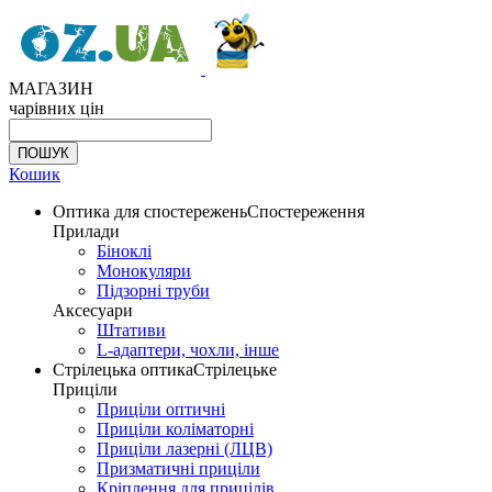
МАГАЗИН
чарівних цін
Кошик
Оптика для спостережень
Спостереження
Прилади
Біноклі
Монокуляри
Підзорні труби
Аксесуари
Штативи
L-адаптери, чохли, інше
Стрілецька оптика
Стрілецьке
Приціли
Приціли оптичні
Приціли коліматорні
Приціли лазерні (ЛЦВ)
Призматичні приціли
Кріплення для прицілів