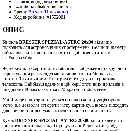
12 місяців
(від виробника)
14 днів
на обмін/повернення
Бренд:
Bresser
(Німеччина)
Код виробника:
#1552081
ОПИС
Бінокль
BRESSER SPEZIAL-ASTRO 20x80
відмінно
підходить для астрономічних спостережень. Великий діаметр
об'єктива збирає достатньо світла, щоб оглядати зірки
слабкого сяйва.
Через великі габарити для стабілізації зображення та зручності
користування рекомендуємо встановлювати бінокль на
штатив. Таким чином, Ви отримаєте гідну альтернативу
телескопа. Найбільш вдалим в цій серії оптичних приладів є
поєднання 80-мм об'єктива і 20-кратного збільшення.
У цій моделі використовується оптична конструкція призм
Porro, що дозволяє створити чітку картинку. Бінокль підходить
для використання в умовах недостатньої освітленості.
Кузов
BRESSER SPEZIAL-ASTRO 20х80
виготовлений з
високоякісного пластику і прогумований для захисту від
вологи та дрібних пошкоджень. Модель належить до серії