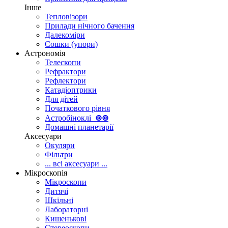
Інше
Тепловізори
Прилади нічного бачення
Далекоміри
Сошки (упори)
Астрономія
Телескопи
Рефрактори
Рефлектори
Катадіоптрики
Для дітей
Початкового рівня
Астробіноклі
⊚
⊚
Домашні планетарії
Аксесуари
Окуляри
Фільтри
... всі аксесуари ...
Мікроскопія
Мікроскопи
Дитячі
Шкільні
Лабораторні
Кишенькові
Стереоскопи