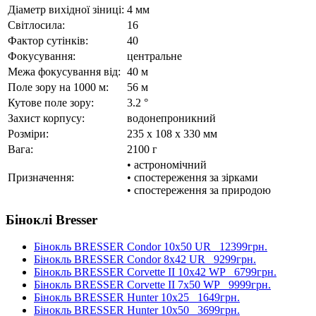
Діаметр вихідної зіниці:
4 мм
Світлосила:
16
Фактор сутінків:
40
Фокусування:
центральне
Межа фокусування від:
40 м
Поле зору на 1000 м:
56 м
Кутове поле зору:
3.2 °
Захист корпусу:
водонепроникний
Розміри:
235 x 108 x 330 мм
Вага:
2100 г
• астрономічний
Призначення:
• спостереження за зірками
• спостереження за природою
Біноклі Bresser
Бінокль BRESSER Condor 10x50 UR
12399грн.
Бінокль BRESSER Condor 8x42 UR
9299грн.
Бінокль BRESSER Corvette II 10x42 WP
6799грн.
Бінокль BRESSER Corvette II 7x50 WP
9999грн.
Бінокль BRESSER Hunter 10x25
1649грн.
Бінокль BRESSER Hunter 10x50
3699грн.