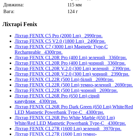
Довжина:
115 мм
Вага:
124 г
Ліхтарі Fenix
Ліхтар FENIX C5 Pro (2000 Lm)
2990грн.
Ліхтар FENIX C5 V2.0 (1800 Lm)
2490грн.
Ліхтар FENIX C7 (3000 Lm) Magnetic Type-C
Rechargeable
4300грн.
Ліхтар FENIX CL20R Pro (400 Lm) зелений
3360грн.
Ліхтар FENIX CL20R Pro (400 Lm) чорний
3360грн.
Ліхтар FENIX CL20R V.2.0 (300 Lm) зелений
2390грн.
Ліхтар FENIX CL20R V.2.0 (300 Lm) чорний
2390грн.
Ліхтар FENIX CL22R (500 Lm) білий
2690грн.
Ліхтар FENIX CL22R (500 Lm) темно-зелений
2690грн.
Ліхтар FENIX CL22R (500 Lm) чорний
2690грн.
Ліхтар FENIX CL26R Pro (650 Lm) сірий
камуфляж
4300грн.
Ліхтар FENIX CL26R Pro Dark Green (650 Lm) White/Red
LED Magnetic Powerbank Type-C
4300грн.
Ліхтар FENIX CL26R Pro White Marble (650 Lm)
White/Red LED Magnetic Powerbank Type-C
4300грн.
Ліхтар FENIX CL27R (1600 Lm) зелений
3970грн.
Ліхтар FENIX CL27R (1600 Lm) темно-