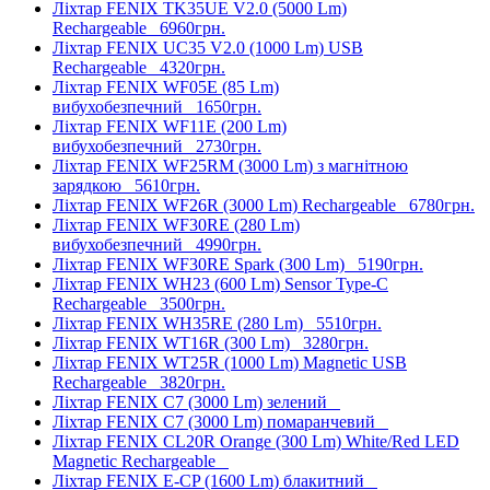
Ліхтар FENIX TK35UE V2.0 (5000 Lm)
Rechargeable
6960грн.
Ліхтар FENIX UC35 V2.0 (1000 Lm) USB
Rechargeable
4320грн.
Ліхтар FENIX WF05E (85 Lm)
вибухобезпечний
1650грн.
Ліхтар FENIX WF11E (200 Lm)
вибухобезпечний
2730грн.
Ліхтар FENIX WF25RM (3000 Lm) з магнітною
зарядкою
5610грн.
Ліхтар FENIX WF26R (3000 Lm) Rechargeable
6780грн.
Ліхтар FENIX WF30RE (280 Lm)
вибухобезпечний
4990грн.
Ліхтар FENIX WF30RE Spark (300 Lm)
5190грн.
Ліхтар FENIX WH23 (600 Lm) Sensor Type-C
Rechargeable
3500грн.
Ліхтар FENIX WH35RE (280 Lm)
5510грн.
Ліхтар FENIX WT16R (300 Lm)
3280грн.
Ліхтар FENIX WT25R (1000 Lm) Magnetic USB
Rechargeable
3820грн.
Ліхтар FENIX C7 (3000 Lm) зелений
Ліхтар FENIX C7 (3000 Lm) помаранчевий
Ліхтар FENIX CL20R Orange (300 Lm) White/Red LED
Magnetic Rechargeable
Ліхтар FENIX E-CP (1600 Lm) блакитний