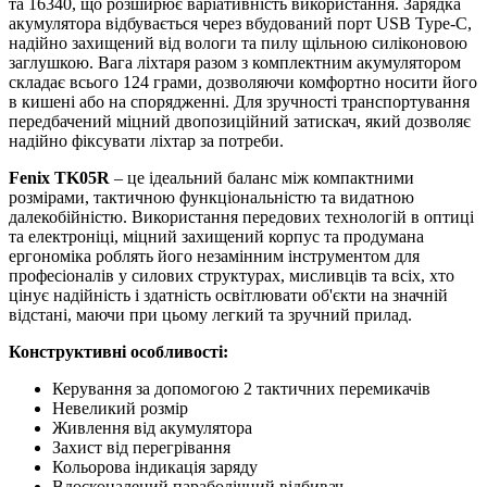
та 16340, що розширює варіативність використання. Зарядка
акумулятора відбувається через вбудований порт USB Type-C,
надійно захищений від вологи та пилу щільною силіконовою
заглушкою. Вага ліхтаря разом з комплектним акумулятором
складає всього 124 грами, дозволяючи комфортно носити його
в кишені або на спорядженні. Для зручності транспортування
передбачений міцний двопозиційний затискач, який дозволяє
надійно фіксувати ліхтар за потреби.
Fenix TK05R
– це ідеальний баланс між компактними
розмірами, тактичною функціональністю та видатною
далекобійністю. Використання передових технологій в оптиці
та електроніці, міцний захищений корпус та продумана
ергономіка роблять його незамінним інструментом для
професіоналів у силових структурах, мисливців та всіх, хто
цінує надійність і здатність освітлювати об'єкти на значній
відстані, маючи при цьому легкий та зручний прилад.
Конструктивні особливості:
Керування за допомогою 2 тактичних перемикачів
Невеликий розмір
Живлення від акумулятора
Захист від перегрівання
Кольорова індикація заряду
Вдосконалений параболічний відбивач