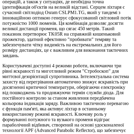
операцій, а також у ситуаціях, де необхідна точна
ідентифікація об'єктів на великій відстані. Серцем ліхтаря є
сучасний світлодіод Osram CSLPM1.TG, який у тандемі з
інноваційною оптикою генерує сфокусований світловий потік
потужністю 1000 люменів. Ця комбінація дозволяє досягти
великої дистанції променя, що сягає 450 метрів. Такий
показник перетворює TK05R на справжній кишеньковий
прожектор, здатний ефективно "пробивати" темряву та
забезпечувати чітку видимість на екстремальних для його
розміру дистанціях, це є важливим для виконання тактичних
завдань.
Користувачеві доступні 4 режими роботи, включаючи три
рівні яскравості та миготливий режим "Стробоскоп" для
миттєвої дезорієнтації супротивника. Інтелектуальна система
захисту від перегрівання автоматично знижує яскравість при
досягненні критичної температури, оберігаючи електроніку
від пошкоджень та продовжуючи термін служби діода. Для
постійного контролю за станом живлення передбачена
кольорова індикація заряду. Важливою тактичною перевагою
є функція пам'яті, яка активує ліхтар в останньому
використаному режимі яскравості. Ключову роль у
формуванні потужного та вузького променя відіграє
параболічний відбивач, створений на основі удосконаленої
технології APF (Advanced Parabolic Reflector), що забезпечує