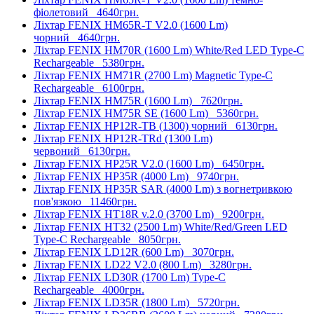
фіолетовий
4640грн.
Ліхтар FENIX HM65R-T V2.0 (1600 Lm)
чорний
4640грн.
Ліхтар FENIX HM70R (1600 Lm) White/Red LED Type-C
Rechargeable
5380грн.
Ліхтар FENIX HM71R (2700 Lm) Magnetic Type-C
Rechargeable
6100грн.
Ліхтар FENIX HM75R (1600 Lm)
7620грн.
Ліхтар FENIX HM75R SE (1600 Lm)
5360грн.
Ліхтар FENIX HP12R-TB (1300) чорний
6130грн.
Ліхтар FENIX HP12R-TRd (1300 Lm)
червоний
6130грн.
Ліхтар FENIX HP25R V2.0 (1600 Lm)
6450грн.
Ліхтар FENIX HP35R (4000 Lm)
9740грн.
Ліхтар FENIX HP35R SAR (4000 Lm) з вогнетривкою
пов'язкою
11460грн.
Ліхтар FENIX HT18R v.2.0 (3700 Lm)
9200грн.
Ліхтар FENIX HT32 (2500 Lm) White/Red/Green LED
Type-C Rechargeable
8050грн.
Ліхтар FENIX LD12R (600 Lm)
3070грн.
Ліхтар FENIX LD22 V2.0 (800 Lm)
3280грн.
Ліхтар FENIX LD30R (1700 Lm) Type-C
Rechargeable
4000грн.
Ліхтар FENIX LD35R (1800 Lm)
5720грн.