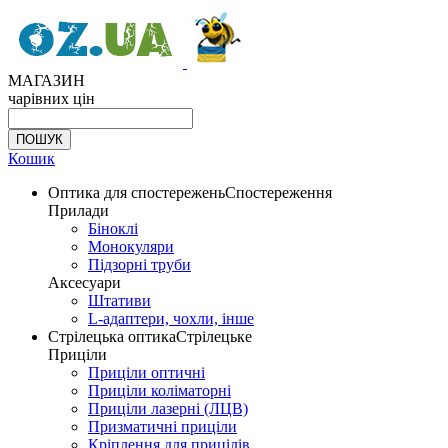
МАГАЗИН
чарівних цін
Кошик
Оптика для спостережень
Спостереження
Прилади
Біноклі
Монокуляри
Підзорні труби
Аксесуари
Штативи
L-адаптери, чохли, інше
Стрілецька оптика
Стрілецьке
Приціли
Приціли оптичні
Приціли коліматорні
Приціли лазерні (ЛЦВ)
Призматичні приціли
Кріплення для прицілів