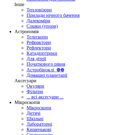
Інше
Тепловізори
Прилади нічного бачення
Далекоміри
Сошки (упори)
Астрономія
Телескопи
Рефрактори
Рефлектори
Катадіоптрики
Для дітей
Початкового рівня
Астробіноклі
⊚
⊚
Домашні планетарії
Аксесуари
Окуляри
Фільтри
... всі аксесуари ...
Мікроскопія
Мікроскопи
Дитячі
Шкільні
Лабораторні
Кишенькові
Стереоскопи