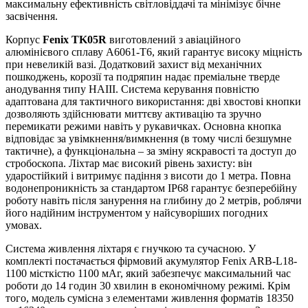
максимальну ефективність світловіддачі та мінімізує бічне
засвічення.
Корпус
Fenix TK05R
виготовлений з авіаційного
алюмінієвого сплаву A6061-T6, який гарантує високу міцність
при невеликій вазі. Додатковий захист від механічних
пошкоджень, корозії та подряпин надає преміальне тверде
анодування типу HAIII. Система керування повністю
адаптована для тактичного використання: дві хвостові кнопки
дозволяють здійснювати миттєву активацію та зручно
перемикати режими навіть у рукавичках. Основна кнопка
відповідає за увімкнення/вимкнення (в тому числі безшумне
тактичне), а функціональна – за зміну яскравості та доступ до
стробоскопа. Ліхтар має високий рівень захисту: він
ударостійкий і витримує падіння з висоти до 1 метра. Повна
водонепроникність за стандартом IP68 гарантує безперебійну
роботу навіть після занурення на глибину до 2 метрів, роблячи
його надійним інструментом у найсуворіших погодних
умовах.
Система живлення ліхтаря є гнучкою та сучасною. У
комплекті постачається фірмовий акумулятор Fenix ARB-L18-
1100 місткістю 1100 мАг, який забезпечує максимальний час
роботи до 14 годин 30 хвилин в економічному режимі. Крім
того, модель сумісна з елементами живлення форматів 18350