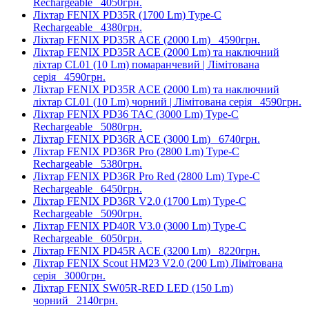
Rechargeable
4050грн.
Ліхтар FENIX PD35R (1700 Lm) Type-C
Rechargeable
4380грн.
Ліхтар FENIX PD35R ACE (2000 Lm)
4590грн.
Ліхтар FENIX PD35R ACE (2000 Lm) та наключний
ліхтар CL01 (10 Lm) помаранчевий | Лімітована
серія
4590грн.
Ліхтар FENIX PD35R ACE (2000 Lm) та наключний
ліхтар CL01 (10 Lm) чорний | Лімітована серія
4590грн.
Ліхтар FENIX PD36 TAC (3000 Lm) Type-C
Rechargeable
5080грн.
Ліхтар FENIX PD36R ACE (3000 Lm)
6740грн.
Ліхтар FENIX PD36R Pro (2800 Lm) Type-C
Rechargeable
5380грн.
Ліхтар FENIX PD36R Pro Red (2800 Lm) Type-C
Rechargeable
6450грн.
Ліхтар FENIX PD36R V2.0 (1700 Lm) Type-C
Rechargeable
5090грн.
Ліхтар FENIX PD40R V3.0 (3000 Lm) Type-C
Rechargeable
6050грн.
Ліхтар FENIX PD45R ACE (3200 Lm)
8220грн.
Ліхтар FENIX Scout HM23 V2.0 (200 Lm) Лімітована
серія
3000грн.
Ліхтар FENIX SW05R-RED LED (150 Lm)
чорний
2140грн.