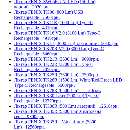
Ліхтар FENIX SW05R-UV LED (150 Lm)
чорний
2030грн.
Ліхтар FENIX TK06 (800 Lm) USB
Rechargeable
2560грн.
Ліхтар FENIX TK11R (1600 Lm) Type-C
Rechargeable
4310грн.
Ліхтар FENIX TK16 V2.0 (3100 Lm) Type-C
Rechargeable
4910грн.
Ліхтар FENIX TK17 (3600 Lm) тактичний
5010грн.
Ліхтар FENIX TK20R V2.0 (3000 Lm) Type-C
Rechargeable
6460грн.
Ліхтар FENIX TK21R (3600 Lm)
9090грн.
Ліхтар FENIX TK22R (3200 Lm) Type-C
Rechargeable
7050грн.
Ліхтар FENIX TK25R (3600 Lm)
7590грн.
Ліхтар FENIX TK26R (1500 Lm) White/Red/Green LED
Type-C Rechargeable
5660грн.
Ліхтар FENIX TK28R (6500 Lm)
11130грн.
Ліхтар FENIX TK30 Laser (500 Lm) Type-C
Rechargeable
12770грн.
Ліхтар FENIX TK30R (500 Lm) лазерний
12610грн.
Ліхтар FENIX TK35R (5800 Lm) Лімітована
серія
9300грн.
Ліхтар FENIX TK35R з УФ світлом (5800
Lm)
12560грн.