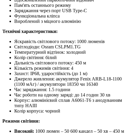
Пам'ять останнього режиму
Заряджання через порт USB Type-C
Функціональна кліпса
Вироблений з міцного алюмінію
Технічні характеристики:
Яскравість світлового потоку: 1000 люменів
Світлодіоди: Osram CSLPM1.TG
Температурний відтінок: холодний
Колір світіння: білий
Дальність світлового потоку: 450 м
Кількість режимів світіння: 4
Захист: IP68, ударостійкість (до 1 м)
Джерело живлення: акумулятор Fenix ARB-L18-1100
(1100 мАг) / акумулятори 18350 чи 16340
Час заряджання: 1.5 години
Час роботи на одному заряді: до 14 годин 30 хв
Корпус: алюмінієвий сплав A6061-T6 з анодуванням
типу HAIII
Колір корпуса: чорний
Режими світіння:
Високий:
1000 люмен – 50 600 кандел – 50 хв – 450 м