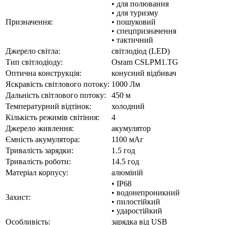
• для полювання
• для туризму
Призначення:
• пошуковий
• спецпризначення
• тактичний
Джерело світла:
світлодіод (LED)
Тип світлодіоду:
Osram CSLPM1.TG
Оптична конструкція:
конусний відбивач
Яскравість світлового потоку:
1000 Лм
Дальність світлового потоку:
450 м
Температурний відтінок:
холодний
Кількість режимів світіння:
4
Джерело живлення:
акумулятор
Ємність акумулятора:
1100 мАг
Тривалість зарядки:
1.5 год
Тривалість роботи:
14.5 год
Матеріал корпусу:
алюміній
• IP68
• водонепроникний
Захист:
• пилостійкий
• ударостійкий
Особливість:
зарядка від USB