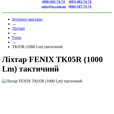
(096) 601-74-74
(093) 482-74-74
sales@oz.com.ua
(066) 187-74-74
Інтернет-магазин
→
Ліхтарі
→
Fenix
→
TK05R (1000 Lm) тактичний
Ліхтар FENIX TK05R (1000
Lm) тактичний