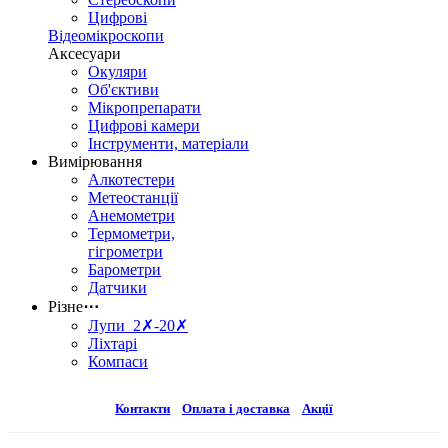
Цифрові
Відеомікроскопи
Аксесуари
Окуляри
Об'єктиви
Мікропрепарати
Цифрові камери
Інструменти, матеріали
Вимірювання
Алкотестери
Метеостанції
Анемометри
Термометри,
гігрометри
Барометри
Датчики
Різне
⋯
Лупи 2✗-20✗
Ліхтарі
Компаси
Контакти
Оплата і доставка
Акції