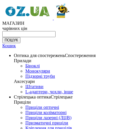
МАГАЗИН
чарівних цін
Кошик
Оптика для спостережень
Спостереження
Прилади
Біноклі
Монокуляри
Підзорні труби
Аксесуари
Штативи
L-адаптери, чохли, інше
Стрілецька оптика
Стрілецьке
Приціли
Приціли оптичні
Приціли коліматорні
Приціли лазерні (ЛЦВ)
Призматичні приціли
Кріплення для прицілів