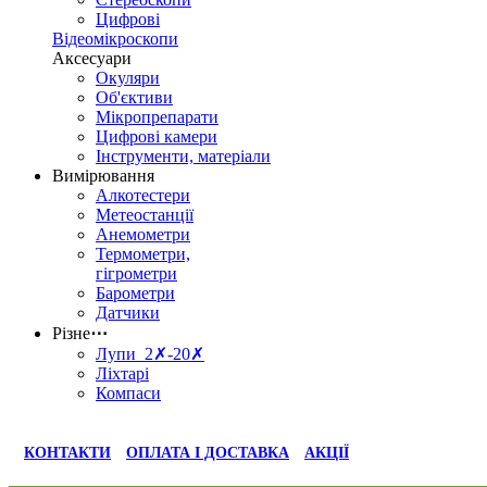
Цифрові
Відеомікроскопи
Аксесуари
Окуляри
Об'єктиви
Мікропрепарати
Цифрові камери
Інструменти, матеріали
Вимірювання
Алкотестери
Метеостанції
Анемометри
Термометри,
гігрометри
Барометри
Датчики
Різне
⋯
Лупи 2✗-20✗
Ліхтарі
Компаси
КОНТАКТИ
ОПЛАТА І ДОСТАВКА
АКЦІЇ