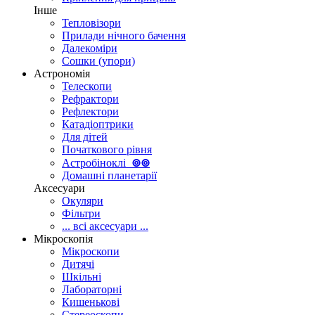
Інше
Тепловізори
Прилади нічного бачення
Далекоміри
Сошки (упори)
Астрономія
Телескопи
Рефрактори
Рефлектори
Катадіоптрики
Для дітей
Початкового рівня
Астробіноклі
⊚
⊚
Домашні планетарії
Аксесуари
Окуляри
Фільтри
... всі аксесуари ...
Мікроскопія
Мікроскопи
Дитячі
Шкільні
Лабораторні
Кишенькові
Стереоскопи