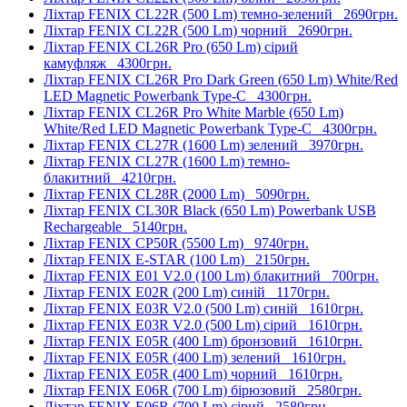
Ліхтар FENIX CL22R (500 Lm) темно-зелений
2690грн.
Ліхтар FENIX CL22R (500 Lm) чорний
2690грн.
Ліхтар FENIX CL26R Pro (650 Lm) сірий
камуфляж
4300грн.
Ліхтар FENIX CL26R Pro Dark Green (650 Lm) White/Red
LED Magnetic Powerbank Type-C
4300грн.
Ліхтар FENIX CL26R Pro White Marble (650 Lm)
White/Red LED Magnetic Powerbank Type-C
4300грн.
Ліхтар FENIX CL27R (1600 Lm) зелений
3970грн.
Ліхтар FENIX CL27R (1600 Lm) темно-
блакитний
4210грн.
Ліхтар FENIX CL28R (2000 Lm)
5090грн.
Ліхтар FENIX CL30R Black (650 Lm) Powerbank USB
Rechargeable
5140грн.
Ліхтар FENIX CP50R (5500 Lm)
9740грн.
Ліхтар FENIX E-STAR (100 Lm)
2150грн.
Ліхтар FENIX E01 V2.0 (100 Lm) блакитний
700грн.
Ліхтар FENIX E02R (200 Lm) синій
1170грн.
Ліхтар FENIX E03R V2.0 (500 Lm) синій
1610грн.
Ліхтар FENIX E03R V2.0 (500 Lm) сірий
1610грн.
Ліхтар FENIX E05R (400 Lm) бронзовий
1610грн.
Ліхтар FENIX E05R (400 Lm) зелений
1610грн.
Ліхтар FENIX E05R (400 Lm) чорний
1610грн.
Ліхтар FENIX E06R (700 Lm) бірюзовий
2580грн.
Ліхтар FENIX E06R (700 Lm) сірий
2580грн.