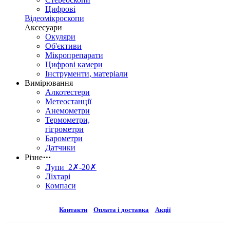
Цифрові
Відеомікроскопи
Аксесуари
Окуляри
Об'єктиви
Мікропрепарати
Цифрові камери
Інструменти, матеріали
Вимірювання
Алкотестери
Метеостанції
Анемометри
Термометри,
гігрометри
Барометри
Датчики
Різне
⋯
Лупи 2✗-20✗
Ліхтарі
Компаси
Контакти
Оплата і доставка
Акції