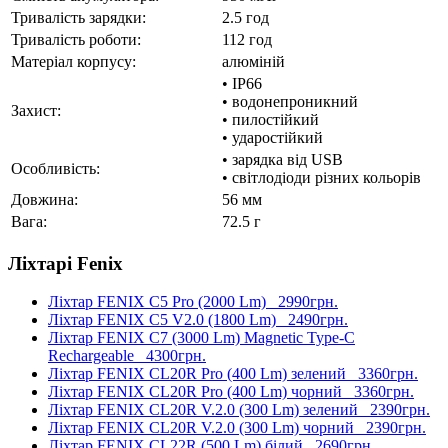
Тривалість зарядки:
2.5 год
Тривалість роботи:
112 год
Матеріал корпусу:
алюміній
• IP66
• водонепроникний
Захист:
• пилостійкий
• ударостійкий
• зарядка від USB
Особливість:
• світлодіоди різних кольорів
Довжина:
56 мм
Вага:
72.5 г
Ліхтарі Fenix
Ліхтар FENIX C5 Pro (2000 Lm)
2990грн.
Ліхтар FENIX C5 V2.0 (1800 Lm)
2490грн.
Ліхтар FENIX C7 (3000 Lm) Magnetic Type-C
Rechargeable
4300грн.
Ліхтар FENIX CL20R Pro (400 Lm) зелений
3360грн.
Ліхтар FENIX CL20R Pro (400 Lm) чорний
3360грн.
Ліхтар FENIX CL20R V.2.0 (300 Lm) зелений
2390грн.
Ліхтар FENIX CL20R V.2.0 (300 Lm) чорний
2390грн.
Ліхтар FENIX CL22R (500 Lm) білий
2690грн.