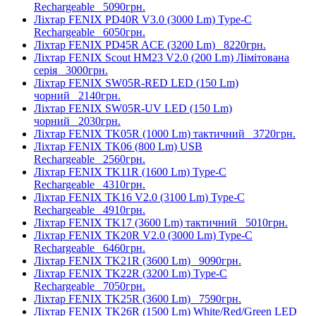
Rechargeable
5090грн.
Ліхтар FENIX PD40R V3.0 (3000 Lm) Type-C
Rechargeable
6050грн.
Ліхтар FENIX PD45R ACE (3200 Lm)
8220грн.
Ліхтар FENIX Scout HM23 V2.0 (200 Lm) Лімітована
серія
3000грн.
Ліхтар FENIX SW05R-RED LED (150 Lm)
чорний
2140грн.
Ліхтар FENIX SW05R-UV LED (150 Lm)
чорний
2030грн.
Ліхтар FENIX TK05R (1000 Lm) тактичний
3720грн.
Ліхтар FENIX TK06 (800 Lm) USB
Rechargeable
2560грн.
Ліхтар FENIX TK11R (1600 Lm) Type-C
Rechargeable
4310грн.
Ліхтар FENIX TK16 V2.0 (3100 Lm) Type-C
Rechargeable
4910грн.
Ліхтар FENIX TK17 (3600 Lm) тактичний
5010грн.
Ліхтар FENIX TK20R V2.0 (3000 Lm) Type-C
Rechargeable
6460грн.
Ліхтар FENIX TK21R (3600 Lm)
9090грн.
Ліхтар FENIX TK22R (3200 Lm) Type-C
Rechargeable
7050грн.
Ліхтар FENIX TK25R (3600 Lm)
7590грн.
Ліхтар FENIX TK26R (1500 Lm) White/Red/Green LED