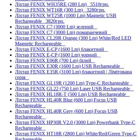
Ліхтар FENIX WH35RE (280 Lm)
5510грн.
Ліхтар FENIX WT16R (300 Lm)
3280грн.
Ліхтар FENIX WT25R (1000 Lm) Magnetic USB
Rechargeable
3820грн.
Ліхтар FENIX C7 (3000 Lm) зелений
Ліхтар FENIX C7 (3000 Lm) помаранчевий
Ліхтар FENIX CL20R Orange (300 Lm) White/Red LED
Magnetic Rechargeable
Ліхтар FENIX E-CP (1600 Lm) блакитний
Ліхтар FENIX E-CP (1600 Lm) чорний
Ліхтар FENIX E06R (700 Lm) білий
Ліхтар FENIX E30R (1600 Lm) USB Rechargeable
Ліхтар FENIX E35R (3100 Lm) блакитний | Лімітована
серія
Ліхтар FENIX GL19R (1200 Lm) Type-C Rechargeable
Ліхтар FENIX GL22 (750 Lm) Laser USB Rechargeable
Ліхтар FENIX HL18R-T (500 Lm) USB Rechargeable
Ліхтар FENIX HL40R Blue (600 Lm) Focus USB
Rechargeable
Ліхтар FENIX HL40R Grey (600 Lm) Focus USB
Rechargeable
Ліхтар FENIX HP30R V2.0 (3000 Lm) Powerbank Type-C
Rechargeable
Ліхтар FENIX HT18R (2800 Lm) White/Red/Green Type-C
Rechargeable