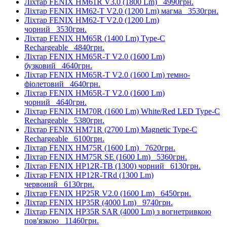
Ліхтар FENIX HM61R V3.0 (1800 Lm)
4990грн.
Ліхтар FENIX HM62-T V2.0 (1200 Lm) магма
3530грн.
Ліхтар FENIX HM62-T V2.0 (1200 Lm)
чорний
3530грн.
Ліхтар FENIX HM65R (1400 Lm) Type-C
Rechargeable
4840грн.
Ліхтар FENIX HM65R-T V2.0 (1600 Lm)
бузковий
4640грн.
Ліхтар FENIX HM65R-T V2.0 (1600 Lm) темно-
фіолетовий
4640грн.
Ліхтар FENIX HM65R-T V2.0 (1600 Lm)
чорний
4640грн.
Ліхтар FENIX HM70R (1600 Lm) White/Red LED Type-C
Rechargeable
5380грн.
Ліхтар FENIX HM71R (2700 Lm) Magnetic Type-C
Rechargeable
6100грн.
Ліхтар FENIX HM75R (1600 Lm)
7620грн.
Ліхтар FENIX HM75R SE (1600 Lm)
5360грн.
Ліхтар FENIX HP12R-TB (1300) чорний
6130грн.
Ліхтар FENIX HP12R-TRd (1300 Lm)
червоний
6130грн.
Ліхтар FENIX HP25R V2.0 (1600 Lm)
6450грн.
Ліхтар FENIX HP35R (4000 Lm)
9740грн.
Ліхтар FENIX HP35R SAR (4000 Lm) з вогнетривкою
пов'язкою
11460грн.