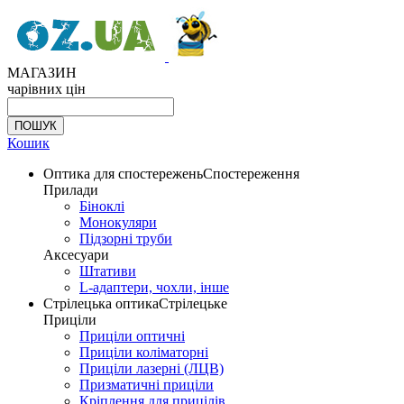
МАГАЗИН
чарівних цін
Кошик
Оптика для спостережень
Спостереження
Прилади
Біноклі
Монокуляри
Підзорні труби
Аксесуари
Штативи
L-адаптери, чохли, інше
Стрілецька оптика
Стрілецьке
Приціли
Приціли оптичні
Приціли коліматорні
Приціли лазерні (ЛЦВ)
Призматичні приціли
Кріплення для прицілів