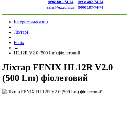
(096) 601-74-74
(093) 482-74-74
sales@oz.com.ua
(066) 187-74-74
Інтернет-магазин
→
Ліхтарі
→
Fenix
→
HL12R V2.0 (500 Lm) фіолетовий
Ліхтар FENIX HL12R V2.0
(500 Lm) фіолетовий