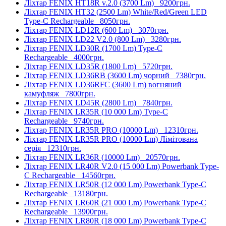
Ліхтар FENIX HT18R v.2.0 (3700 Lm)
9200грн.
Ліхтар FENIX HT32 (2500 Lm) White/Red/Green LED
Type-C Rechargeable
8050грн.
Ліхтар FENIX LD12R (600 Lm)
3070грн.
Ліхтар FENIX LD22 V2.0 (800 Lm)
3280грн.
Ліхтар FENIX LD30R (1700 Lm) Type-C
Rechargeable
4000грн.
Ліхтар FENIX LD35R (1800 Lm)
5720грн.
Ліхтар FENIX LD36RB (3600 Lm) чорний
7380грн.
Ліхтар FENIX LD36RFC (3600 Lm) вогняний
камуфляж
7800грн.
Ліхтар FENIX LD45R (2800 Lm)
7840грн.
Ліхтар FENIX LR35R (10 000 Lm) Type-C
Rechargeable
9740грн.
Ліхтар FENIX LR35R PRO (10000 Lm)
12310грн.
Ліхтар FENIX LR35R PRO (10000 Lm) Лімітована
серія
12310грн.
Ліхтар FENIX LR36R (10000 Lm)
20570грн.
Ліхтар FENIX LR40R V2.0 (15 000 Lm) Powerbank Type-
C Rechargeable
14560грн.
Ліхтар FENIX LR50R (12 000 Lm) Powerbank Type-C
Rechargeable
13180грн.
Ліхтар FENIX LR60R (21 000 Lm) Powerbank Type-C
Rechargeable
13900грн.
Ліхтар FENIX LR80R (18 000 Lm) Powerbank Type-C