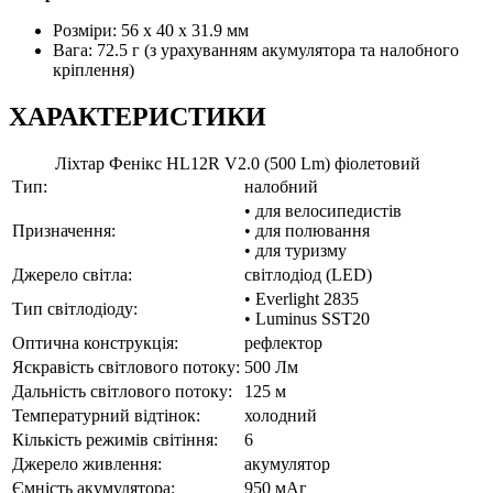
Розміри: 56 x 40 x 31.9 мм
Вага: 72.5 г (з урахуванням акумулятора та налобного
кріплення)
ХАРАКТЕРИСТИКИ
Ліхтар Фенікс HL12R V2.0 (500 Lm) фіолетовий
Тип:
налобний
• для велосипедистів
Призначення:
• для полювання
• для туризму
Джерело світла:
світлодіод (LED)
• Everlight 2835
Тип світлодіоду:
• Luminus SST20
Оптична конструкція:
рефлектор
Яскравість світлового потоку:
500 Лм
Дальність світлового потоку:
125 м
Температурний відтінок:
холодний
Кількість режимів світіння:
6
Джерело живлення:
акумулятор
Ємність акумулятора:
950 мАг