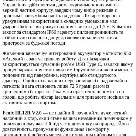
Управління здійснюється двома окремими кнопками на
верхній частині корпусу, завдяки чому вибір режимів є
простим і зрозумілим навіть на дотик. Ліхтар створено з
урахуванням використання в складних умовах: він має
ударостійкість і витримує падіння з висоти до 1,5 м. Крім того,
захист за стандартом IP66 гарантує пилонепроникність та
стійкість до сильного дощу, дозволяючи користуватися
пристроєм за будь-якої погоди.
Живлення забезпечує інтегрований акумулятор місткістю 950
мАг, який гарантує тривалу роботу. Для підзарядки
використовується сучасний роз’єм USB Type-C, завдяки якому
процес заряджання стає швидким і зручним: живлення можна
поповнити від павербанка, ноутбука або стандартного
адаптера. Однією з важливих переваг моделі є надзвичайна
легкість: її вага становить лише 72.5 грами разом із
кріпленням і батареєю. Така маса практично непомітна на
голові, що робить ліхтар ідеальним для тривалого носіння та
активних занять спортом.
Fenix HL12R V2.0
— це надійний, зручний та дуже легкий
налобний ліхтар, який стане вашим незамінним помічником у
повсякденному житті й під час відпочинку на природі. Його
довговічність, продуманий функціонал і комфорт у
використанні роблять модель оптимальним вибором як для