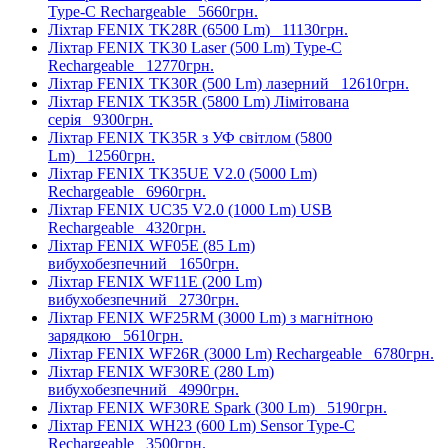
Type-C Rechargeable
5660грн.
Ліхтар FENIX TK28R (6500 Lm)
11130грн.
Ліхтар FENIX TK30 Laser (500 Lm) Type-C
Rechargeable
12770грн.
Ліхтар FENIX TK30R (500 Lm) лазерний
12610грн.
Ліхтар FENIX TK35R (5800 Lm) Лімітована
серія
9300грн.
Ліхтар FENIX TK35R з УФ світлом (5800
Lm)
12560грн.
Ліхтар FENIX TK35UE V2.0 (5000 Lm)
Rechargeable
6960грн.
Ліхтар FENIX UC35 V2.0 (1000 Lm) USB
Rechargeable
4320грн.
Ліхтар FENIX WF05E (85 Lm)
вибухобезпечний
1650грн.
Ліхтар FENIX WF11E (200 Lm)
вибухобезпечний
2730грн.
Ліхтар FENIX WF25RM (3000 Lm) з магнітною
зарядкою
5610грн.
Ліхтар FENIX WF26R (3000 Lm) Rechargeable
6780грн.
Ліхтар FENIX WF30RE (280 Lm)
вибухобезпечний
4990грн.
Ліхтар FENIX WF30RE Spark (300 Lm)
5190грн.
Ліхтар FENIX WH23 (600 Lm) Sensor Type-C
Rechargeable
3500грн.