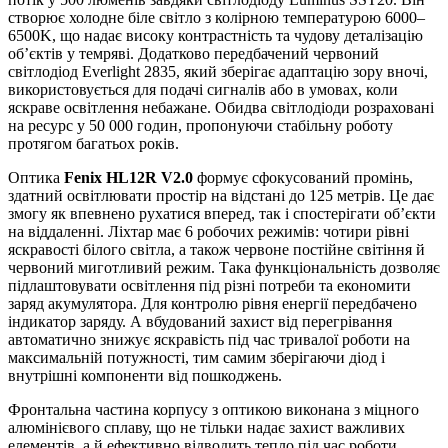
створює холодне біле світло з колірною температурою 6000–
6500K, що надає високу контрастність та чудову деталізацію
об’єктів у темряві. Додатково передбачений червоний
світлодіод Everlight 2835, який зберігає адаптацію зору вночі,
використовується для подачі сигналів або в умовах, коли
яскраве освітлення небажане. Обидва світлодіоди розраховані
на ресурс у 50 000 годин, пропонуючи стабільну роботу
протягом багатьох років.
Оптика
Fenix HL12R V2.0
формує сфокусований промінь,
здатний освітлювати простір на відстані до 125 метрів. Це дає
змогу як впевнено рухатися вперед, так і спостерігати об’єкти
на віддаленні. Ліхтар має 6 робочих режимів: чотири рівні
яскравості білого світла, а також червоне постійне світіння й
червоний миготливий режим. Така функціональність дозволяє
підлаштовувати освітлення під різні потреби та економити
заряд акумулятора. Для контролю рівня енергії передбачено
індикатор заряду. А вбудований захист від перегрівання
автоматично знижує яскравість під час тривалої роботи на
максимальній потужності, тим самим зберігаючи діод і
внутрішні компоненти від пошкоджень.
Фронтальна частина корпусу з оптикою виконана з міцного
алюмінієвого сплаву, що не тільки надає захист важливих
елементів, а й ефективно відводить тепло під час роботи.