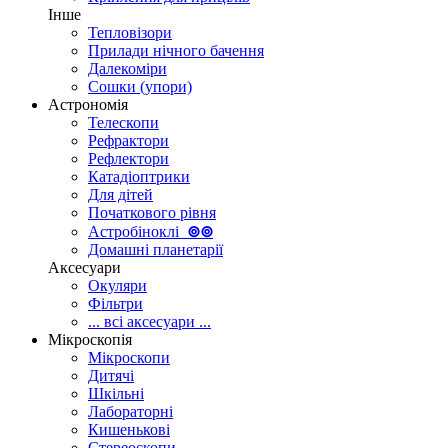
Інше
Тепловізори
Прилади нічного бачення
Далекоміри
Сошки (упори)
Астрономія
Телескопи
Рефрактори
Рефлектори
Катадіоптрики
Для дітей
Початкового рівня
Астробіноклі
⊚
⊚
Домашні планетарії
Аксесуари
Окуляри
Фільтри
... всі аксесуари ...
Мікроскопія
Мікроскопи
Дитячі
Шкільні
Лабораторні
Кишенькові
Стереоскопи