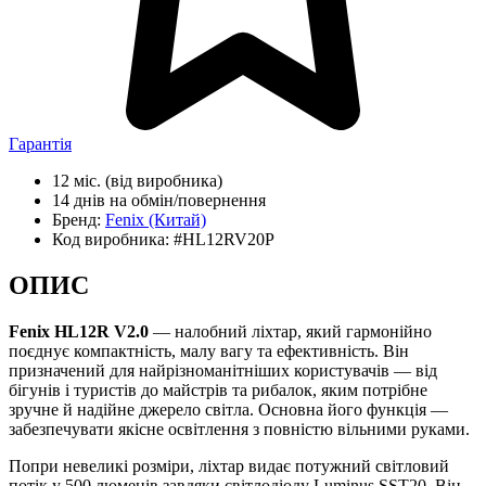
Гарантія
12 міс.
(від виробника)
14 днів
на обмін/повернення
Бренд:
Fenix
(Китай)
Код виробника:
#HL12RV20P
ОПИС
Fenix HL12R V2.0
— налобний ліхтар, який гармонійно
поєднує компактність, малу вагу та ефективність. Він
призначений для найрізноманітніших користувачів — від
бігунів і туристів до майстрів та рибалок, яким потрібне
зручне й надійне джерело світла. Основна його функція —
забезпечувати якісне освітлення з повністю вільними руками.
Попри невеликі розміри, ліхтар видає потужний світловий
потік у 500 люменів завдяки світлодіоду Luminus SST20. Він