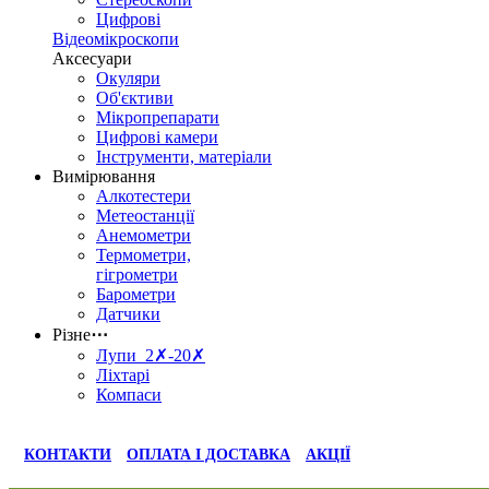
Цифрові
Відеомікроскопи
Аксесуари
Окуляри
Об'єктиви
Мікропрепарати
Цифрові камери
Інструменти, матеріали
Вимірювання
Алкотестери
Метеостанції
Анемометри
Термометри,
гігрометри
Барометри
Датчики
Різне
⋯
Лупи 2✗-20✗
Ліхтарі
Компаси
КОНТАКТИ
ОПЛАТА І ДОСТАВКА
АКЦІЇ