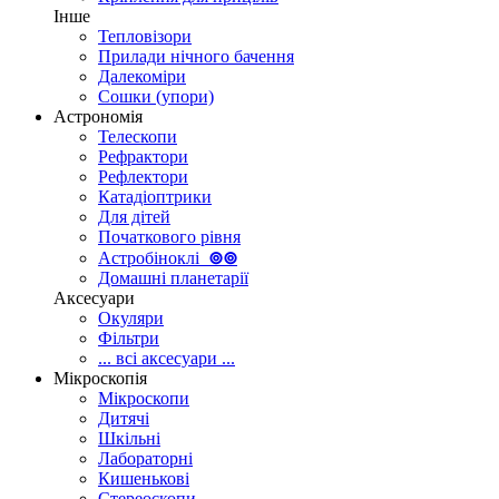
Інше
Тепловізори
Прилади нічного бачення
Далекоміри
Сошки (упори)
Астрономія
Телескопи
Рефрактори
Рефлектори
Катадіоптрики
Для дітей
Початкового рівня
Астробіноклі
⊚
⊚
Домашні планетарії
Аксесуари
Окуляри
Фільтри
... всі аксесуари ...
Мікроскопія
Мікроскопи
Дитячі
Шкільні
Лабораторні
Кишенькові
Стереоскопи