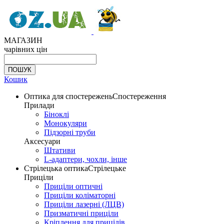
МАГАЗИН
чарівних цін
Кошик
Оптика для спостережень
Спостереження
Прилади
Біноклі
Монокуляри
Підзорні труби
Аксесуари
Штативи
L-адаптери, чохли, інше
Стрілецька оптика
Стрілецьке
Приціли
Приціли оптичні
Приціли коліматорні
Приціли лазерні (ЛЦВ)
Призматичні приціли
Кріплення для прицілів