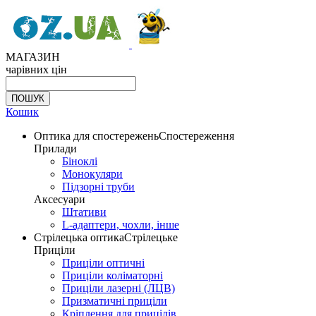
МАГАЗИН
чарівних цін
Кошик
Оптика для спостережень
Спостереження
Прилади
Біноклі
Монокуляри
Підзорні труби
Аксесуари
Штативи
L-адаптери, чохли, інше
Стрілецька оптика
Стрілецьке
Приціли
Приціли оптичні
Приціли коліматорні
Приціли лазерні (ЛЦВ)
Призматичні приціли
Кріплення для прицілів