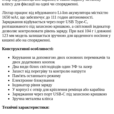
кліпсу для фіксації на одязі чи спорядженні.
Ліхтар працює від вбудованого Li-Ion акумулятора місткістю
1650 мАг, що забезпечує до 111 годин автономності.
Заряджання відбувається через порт USB Type-C,
розташованого під захисною кришкою, а світловий індикатор
дозволяє контролювати рівень заряду. При вазі 104 г і довжині
123 мм модель залишається зручною для щоденного носіння у
кишені або на спорядженні.
Конструктивні особливості:
Керування за допомогою двох основних перемикачів та
двох додаткових кнопок
Два види білих світлодіодів один УФ та лазер
Захист від перегріву та контролю напруги
Пам'ять останнього режиму
Електронне блокування
Індикатор рівня заряду
У корпусі є отвір для кріплення ремінця або карабіна
Заряджання через порт USB-C під захисною кришкою
Зручна металева кліпса
Технічні характеристики: