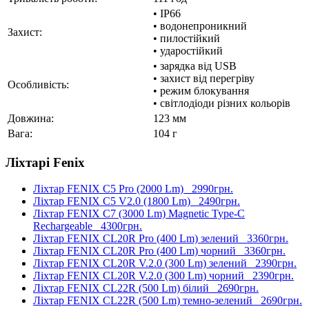
• IP66
• водонепроникний
Захист:
• пилостійкий
• ударостійкий
• зарядка від USB
• захист від перегріву
Особливість:
• режим блокування
• світлодіоди різних кольорів
Довжина:
123 мм
Вага:
104 г
Ліхтарі Fenix
Ліхтар FENIX C5 Pro (2000 Lm)
2990грн.
Ліхтар FENIX C5 V2.0 (1800 Lm)
2490грн.
Ліхтар FENIX C7 (3000 Lm) Magnetic Type-C
Rechargeable
4300грн.
Ліхтар FENIX CL20R Pro (400 Lm) зелений
3360грн.
Ліхтар FENIX CL20R Pro (400 Lm) чорний
3360грн.
Ліхтар FENIX CL20R V.2.0 (300 Lm) зелений
2390грн.
Ліхтар FENIX CL20R V.2.0 (300 Lm) чорний
2390грн.
Ліхтар FENIX CL22R (500 Lm) білий
2690грн.
Ліхтар FENIX CL22R (500 Lm) темно-зелений
2690грн.