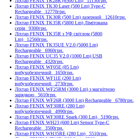
Ліхтар FENIX TK28R (6500 Lm)
11130грн.
Ліхтар FENIX TK30 Laser (500 Lm) Type-C
Rechargeable
12770грн.
Ліхтар FENIX TK30R (500 Lm) лазерний
12610грн.
Ліхтар FENIX TK35R (5800 Lm) Лімітована
серія
9300грн.
Ліхтар FENIX TK35R з УФ світлом (5800
Lm)
12560грн.
Ліхтар FENIX TK35UE V2.0 (5000 Lm)
Rechargeable
6960грн.
Ліхтар FENIX UC35 V2.0 (1000 Lm) USB
Rechargeable
4320грн.
Ліхтар FENIX WF05E (85 Lm)
вибухобезпечний
1650грн.
Ліхтар FENIX WF11E (200 Lm)
вибухобезпечний
2730грн.
Ліхтар FENIX WF25RM (3000 Lm) з магнітною
зарядкою
5610грн.
Ліхтар FENIX WF26R (3000 Lm) Rechargeable
6780грн.
Ліхтар FENIX WF30RE (280 Lm)
вибухобезпечний
4990грн.
Ліхтар FENIX WF30RE Spark (300 Lm)
5190грн.
Ліхтар FENIX WH23 (600 Lm) Sensor Type-C
Rechargeable
3500грн.
Ліхтар FENIX WH35RE (280 Lm)
5510грн.