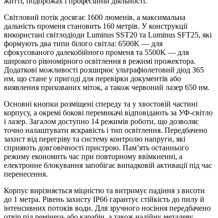
житті, подорожах і професійній діяльності.
Світловий потік досягає 1600 люменів, а максимальна
дальність променя становить 160 метрів. У конструкції
використані світлодіоди Luminus SST20 та Luminus SFT25, які
формують два типи білого світла: 6500K — для
сфокусованого далекобійного променя та 5500K — для
широкого рівномірного освітлення в режимі прожектора.
Додаткові можливості розширює ультрафіолетовий діод 365
нм, що стане у пригоді для перевірки документів або
виявлення прихованих міток, а також червоний лазер 650 нм.
Основні кнопки розміщені спереду та у хвостовій частині
корпусу, а окремі бокові перемикачі відповідають за УФ-світло
і лазер. Загалом доступно 14 режимів роботи, що дозволяє
точно налаштувати яскравість і тип освітлення. Передбачено
захист від перегріву та систему контролю напруги, які
сприяють довговічності пристрою. Пам’ять останнього
режиму економить час при повторному ввімкненні, а
електронне блокування запобігає випадковій активації під час
перенесення.
Корпус вирізняється міцністю та витримує падіння з висоти
до 1 метра. Рівень захисту IP66 гарантує стійкість до пилу й
інтенсивних потоків води. Для зручного носіння передбачено
отвір під ремінець або карабін, а також надійну металеву