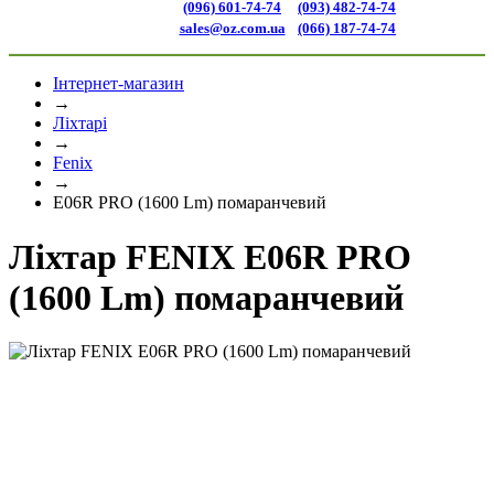
(096) 601-74-74
(093) 482-74-74
sales@oz.com.ua
(066) 187-74-74
Інтернет-магазин
→
Ліхтарі
→
Fenix
→
E06R PRO (1600 Lm) помаранчевий
Ліхтар FENIX E06R PRO
(1600 Lm) помаранчевий