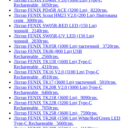
Rechargeable
6050грн.
Ліхтар FENIX PD45R ACE (3200 Lm)
8220грн.
Ліхтар FENIX Scout HM23 V2.0 (200 Lm) Лімітована
серія
3000грн.
Ліхтар FENIX SW05R-RED LED (150 Lm)
чорний
2140грн.
Ліхтар FENIX SW05R-UV LED (150 Lm)
чорний
2030грн.
Ліхтар FENIX TK05R (1000 Lm) тактичний
3720грн.
Ліхтар FENIX TK06 (800 Lm) USB
Rechargeable
2560грн.
Ліхтар FENIX TK11R (1600 Lm) Type-C
Rechargeable
4310грн.
Ліхтар FENIX TK16 V2.0 (3100 Lm) Type-C
Rechargeable
4910грн.
Ліхтар FENIX TK17 (3600 Lm) тактичний
5010грн.
Ліхтар FENIX TK20R V2.0 (3000 Lm) Type-C
Rechargeable
6460грн.
Ліхтар FENIX TK21R (3600 Lm)
9090грн.
Ліхтар FENIX TK22R (3200 Lm) Type-C
Rechargeable
7050грн.
Ліхтар FENIX TK25R (3600 Lm)
7590грн.
Ліхтар FENIX TK26R (1500 Lm) White/Red/Green LED
Type-C Rechargeable
5660грн.