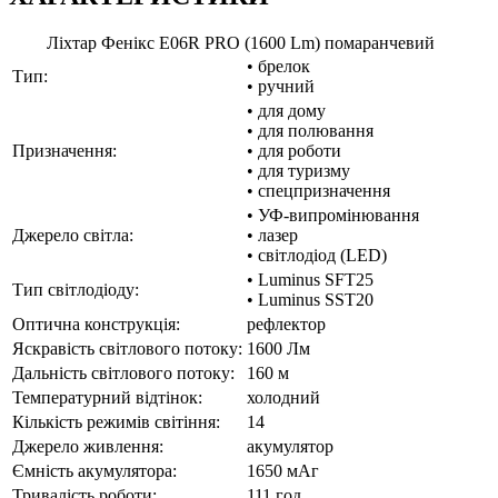
Ліхтар Фенікс E06R PRO (1600 Lm) помаранчевий
• брелок
Тип:
• ручний
• для дому
• для полювання
Призначення:
• для роботи
• для туризму
• спецпризначення
• УФ-випромінювання
Джерело світла:
• лазер
• світлодіод (LED)
• Luminus SFT25
Тип світлодіоду:
• Luminus SST20
Оптична конструкція:
рефлектор
Яскравість світлового потоку:
1600 Лм
Дальність світлового потоку:
160 м
Температурний відтінок:
холодний
Кількість режимів світіння:
14
Джерело живлення:
акумулятор
Ємність акумулятора:
1650 мАг
Тривалість роботи:
111 год