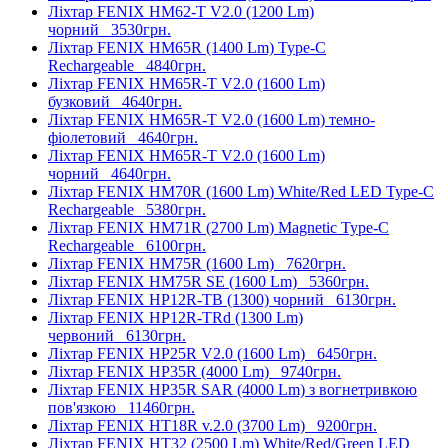
Ліхтар FENIX HM62-T V2.0 (1200 Lm)
чорний
3530грн.
Ліхтар FENIX HM65R (1400 Lm) Type-C
Rechargeable
4840грн.
Ліхтар FENIX HM65R-T V2.0 (1600 Lm)
бузковий
4640грн.
Ліхтар FENIX HM65R-T V2.0 (1600 Lm) темно-
фіолетовий
4640грн.
Ліхтар FENIX HM65R-T V2.0 (1600 Lm)
чорний
4640грн.
Ліхтар FENIX HM70R (1600 Lm) White/Red LED Type-C
Rechargeable
5380грн.
Ліхтар FENIX HM71R (2700 Lm) Magnetic Type-C
Rechargeable
6100грн.
Ліхтар FENIX HM75R (1600 Lm)
7620грн.
Ліхтар FENIX HM75R SE (1600 Lm)
5360грн.
Ліхтар FENIX HP12R-TB (1300) чорний
6130грн.
Ліхтар FENIX HP12R-TRd (1300 Lm)
червоний
6130грн.
Ліхтар FENIX HP25R V2.0 (1600 Lm)
6450грн.
Ліхтар FENIX HP35R (4000 Lm)
9740грн.
Ліхтар FENIX HP35R SAR (4000 Lm) з вогнетривкою
пов'язкою
11460грн.
Ліхтар FENIX HT18R v.2.0 (3700 Lm)
9200грн.
Ліхтар FENIX HT32 (2500 Lm) White/Red/Green LED