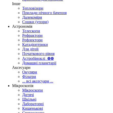
Інше
Тепловізори
Прилади нічного бачення
Далекоміри
Сошки (упори)
Астрономія
Телескопи
Рефрактори
Рефлектори
Катадіоптрики
Для дітей
Початкового рівня
Астробіноклі
⊚
⊚
Домашні планетарії
Аксесуари
Окуляри
Фільтри
... всі аксесуари ...
Мікроскопія
Мікроскопи
Дитячі
Шкільні
Лабораторні
Кишенькові
Стереоскопи