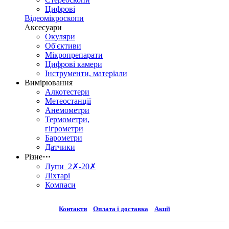
Цифрові
Відеомікроскопи
Аксесуари
Окуляри
Об'єктиви
Мікропрепарати
Цифрові камери
Інструменти, матеріали
Вимірювання
Алкотестери
Метеостанції
Анемометри
Термометри,
гігрометри
Барометри
Датчики
Різне
⋯
Лупи 2✗-20✗
Ліхтарі
Компаси
Контакти
Оплата і доставка
Акції