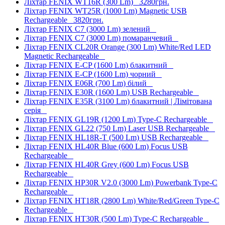
Ліхтар FENIX WT16R (300 Lm)
3280грн.
Ліхтар FENIX WT25R (1000 Lm) Magnetic USB
Rechargeable
3820грн.
Ліхтар FENIX C7 (3000 Lm) зелений
Ліхтар FENIX C7 (3000 Lm) помаранчевий
Ліхтар FENIX CL20R Orange (300 Lm) White/Red LED
Magnetic Rechargeable
Ліхтар FENIX E-CP (1600 Lm) блакитний
Ліхтар FENIX E-CP (1600 Lm) чорний
Ліхтар FENIX E06R (700 Lm) білий
Ліхтар FENIX E30R (1600 Lm) USB Rechargeable
Ліхтар FENIX E35R (3100 Lm) блакитний | Лімітована
серія
Ліхтар FENIX GL19R (1200 Lm) Type-C Rechargeable
Ліхтар FENIX GL22 (750 Lm) Laser USB Rechargeable
Ліхтар FENIX HL18R-T (500 Lm) USB Rechargeable
Ліхтар FENIX HL40R Blue (600 Lm) Focus USB
Rechargeable
Ліхтар FENIX HL40R Grey (600 Lm) Focus USB
Rechargeable
Ліхтар FENIX HP30R V2.0 (3000 Lm) Powerbank Type-C
Rechargeable
Ліхтар FENIX HT18R (2800 Lm) White/Red/Green Type-C
Rechargeable
Ліхтар FENIX HT30R (500 Lm) Type-C Rechargeable