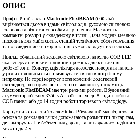
ОПИС
Професійний ліхтар
Mactronic FlexiBEAM
(600 Лм)
вирізняється двома видами світлодіодів, рухомою світловою
головою та різними способами кріплення. Має досить
компактні розміри у складеному вигляді. Дана модель ідеально
підходить для майстерень, станцій технічного обслуговування
та повсякденного використання в умовах відсутності світла.
Прилад обладнаний яскравою світловою панеллю COB LED,
яка генерує широкий заливний промінь для освітлення
робочої зони. Конструкція ліхтаря дозволяє повертати панель
у різних площинах та спрямовувати світло в потрібному
напрямку. На торці корпусу встановлений додатковий
світлодіод, що сприяє освітленню важкодоступних місць.
Mactronic FlexiBEAM
має три режими роботи. Вбудований
акумулятор об'ємом 3350 мАг забезпечує до 8 годин роботи
COB панелі або до 14 годин роботи торцевого світлодіоду.
Корпус виготовлений з алюмінію. Вбудований магніт, плоска
основа та розкладні гачки допомагають розмістити ліхтар там,
де вам зручно. Не боїться пилу, дощу та випадкового падіння з
висоти до 2 м.