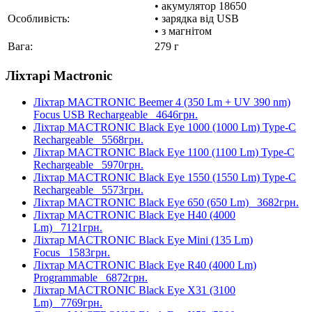
• акумулятор 18650
Особливість:
• зарядка від USB
• з магнітом
Вага:
279 г
Ліхтарі Mactronic
Ліхтар MACTRONIC Beemer 4 (350 Lm + UV 390 nm)
Focus USB Rechargeable
4646грн.
Ліхтар MACTRONIC Black Eye 1000 (1000 Lm) Type-C
Rechargeable
5568грн.
Ліхтар MACTRONIC Black Eye 1100 (1100 Lm) Type-C
Rechargeable
5970грн.
Ліхтар MACTRONIC Black Eye 1550 (1550 Lm) Type-C
Rechargeable
5573грн.
Ліхтар MACTRONIC Black Eye 650 (650 Lm)
3682грн.
Ліхтар MACTRONIC Black Eye H40 (4000
Lm)
7121грн.
Ліхтар MACTRONIC Black Eye Mini (135 Lm)
Focus
1583грн.
Ліхтар MACTRONIC Black Eye R40 (4000 Lm)
Programmable
6872грн.
Ліхтар MACTRONIC Black Eye X31 (3100
Lm)
7769грн.