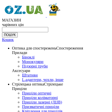
МАГАЗИН
чарівних цін
Кошик
Оптика для спостережень
Спостереження
Прилади
Біноклі
Монокуляри
Підзорні труби
Аксесуари
Штативи
L-адаптери, чохли, інше
Стрілецька оптика
Стрілецьке
Приціли
Приціли оптичні
Приціли коліматорні
Приціли лазерні (ЛЦВ)
Призматичні приціли
Кріплення для прицілів