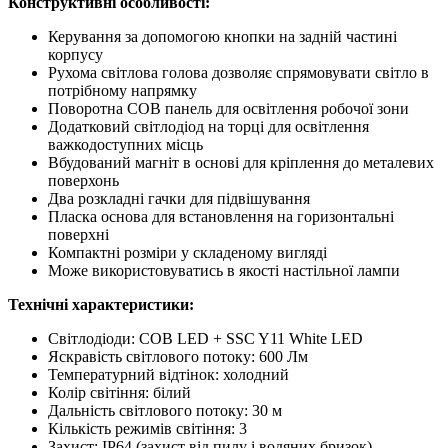
Конструктивні особливості:
Керування за допомогою кнопки на задній частині
корпусу
Рухома світлова голова дозволяє спрямовувати світло в
потрібному напрямку
Поворотна COB панель для освітлення робочої зони
Додатковий світлодіод на торці для освітлення
важкодоступних місць
Вбудований магніт в основі для кріплення до металевих
поверхонь
Два розкладні гачки для підвішування
Пласка основа для встановлення на горизонтальні
поверхні
Компактні розміри у складеному вигляді
Може використовуватись в якості настільної лампи
Технічні характеристики:
Світлодіоди: COB LED + SSC Y11 White LED
Яскравість світлового потоку: 600 Лм
Температурний відтінок: холодний
Колір світіння: білий
Дальність світлового потоку: 30 м
Кількість режимів світіння: 3
Захист: IP64 (захист від пилу і водяних бризок),