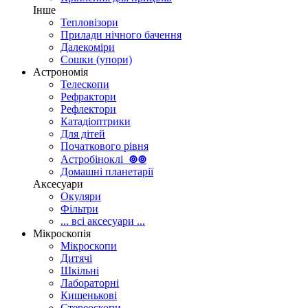
Інше
Тепловізори
Прилади нічного бачення
Далекоміри
Сошки (упори)
Астрономія
Телескопи
Рефрактори
Рефлектори
Катадіоптрики
Для дітей
Початкового рівня
Астробіноклі
⊚
⊚
Домашні планетарії
Аксесуари
Окуляри
Фільтри
... всі аксесуари ...
Мікроскопія
Мікроскопи
Дитячі
Шкільні
Лабораторні
Кишенькові
Стереоскопи