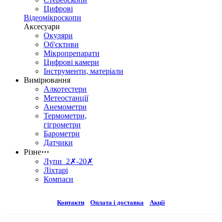
Цифрові
Відеомікроскопи
Аксесуари
Окуляри
Об'єктиви
Мікропрепарати
Цифрові камери
Інструменти, матеріали
Вимірювання
Алкотестери
Метеостанції
Анемометри
Термометри,
гігрометри
Барометри
Датчики
Різне
⋯
Лупи 2✗-20✗
Ліхтарі
Компаси
Контакти
Оплата і доставка
Акції