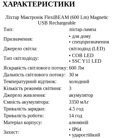
ХАРАКТЕРИСТИКИ
Ліхтар Мактронік FlexiBEAM (600 Lm) Magnetic
USB Rechargeable
Тип:
ліхтар-лампа
• для дому
Призначення:
• спецпризначення
Джерело світла:
світлодіод (LED)
• COB LED
Тип світлодіоду:
• SSC Y11 LED
Яскравість світлового потоку:
600 Лм
Дальність світлового потоку:
30 м
Температурний відтінок:
холодний
Кількість режимів світіння:
3
Джерело живлення:
акумулятор
Ємність акумулятора:
3350 мАг
Тривалість зарядки:
4.5 год
Тривалість роботи:
14 год
Матеріал корпусу:
алюміній
• IP64
Захист:
• ударостійкий