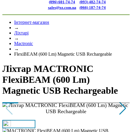
(096) 601-74-74
(093) 482-74-74
sales@oz.com.ua
(066) 187-74-74
Інтернет-магазин
→
Ліхтарі
→
Mactronic
→
FlexiBEAM (600 Lm) Magnetic USB Rechargeable
Ліхтар MACTRONIC
FlexiBEAM (600 Lm)
Magnetic USB Rechargeable