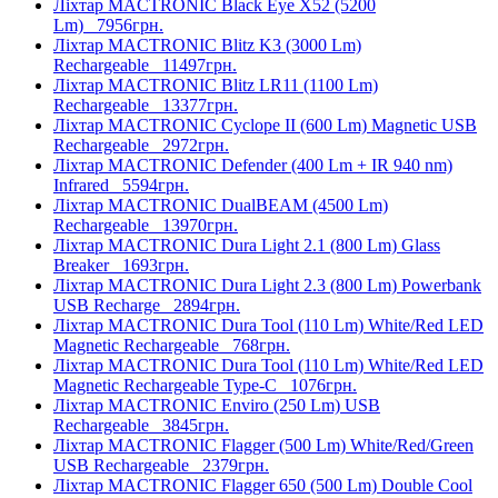
Ліхтар MACTRONIC Black Eye X52 (5200
Lm)
7956грн.
Ліхтар MACTRONIC Blitz K3 (3000 Lm)
Rechargeable
11497грн.
Ліхтар MACTRONIC Blitz LR11 (1100 Lm)
Rechargeable
13377грн.
Ліхтар MACTRONIC Cyclope II (600 Lm) Magnetic USB
Rechargeable
2972грн.
Ліхтар MACTRONIC Defender (400 Lm + IR 940 nm)
Infrared
5594грн.
Ліхтар MACTRONIC DualBEAM (4500 Lm)
Rechargeable
13970грн.
Ліхтар MACTRONIC Dura Light 2.1 (800 Lm) Glass
Breaker
1693грн.
Ліхтар MACTRONIC Dura Light 2.3 (800 Lm) Powerbank
USB Recharge
2894грн.
Ліхтар MACTRONIC Dura Tool (110 Lm) White/Red LED
Magnetic Rechargeable
768грн.
Ліхтар MACTRONIC Dura Tool (110 Lm) White/Red LED
Magnetic Rechargeable Type-C
1076грн.
Ліхтар MACTRONIC Enviro (250 Lm) USB
Rechargeable
3845грн.
Ліхтар MACTRONIC Flagger (500 Lm) White/Red/Green
USB Rechargeable
2379грн.
Ліхтар MACTRONIC Flagger 650 (500 Lm) Double Cool