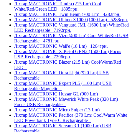
Ліхтар MACTRONIC Tundra (215 Lm) Cool
White/Red/Green LED
1895грн.
Ліхтар MACTRONIC Twin Beam (700 Lm)
4282грн.
Ліхтар MACTRONIC Ultimo X1000 (1000 Lm)
5288грн.
Ліхтар MACTRONIC Vanguard JML (1600 Lm) White/Red
LED Rechargeable
7192грн.
Ліхтар MACTRONIC Vizo (400 Lm) Cool White/Red USB
Rechargeable
4781грн.
Ліхтар MACTRONIC Wall'e (18 Lm)
1264грн.
Ліхтар MACTRONIC X-Pistol GEN2 (1500 Lm) Focus
USB Rechargeable
7296грн.
Ліхтар MACTRONIC Blazer (215 Lm) Cool/Warm/Red
LED
Ліхтар MACTRONIC Dura Light (920 Lm) USB
Rechargeable
Ліхтар MACTRONIC Expert PL5 (1100 Lm) USB
Rechargeable Magnetic
Ліхтар MACTRONIC Hussar GL (900 Lm)
Ліхтар MACTRONIC Maverick White Peak (320 Lm)
Focus USB Rechargeable
Ліхтар MACTRONIC Micro Sniper (13 Lm)
Ліхтар MACTRONIC Pacifica (370 Lm) Cool/Warm White
LED Powerbank Type-C Rechargeable
Ліхтар MACTRONIC Scream 3.1 (1000 Lm) USB
Rechargeable