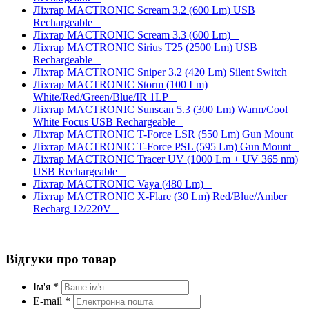
Ліхтар MACTRONIC Scream 3.2 (600 Lm) USB
Rechargeable
Ліхтар MACTRONIC Scream 3.3 (600 Lm)
Ліхтар MACTRONIC Sirius T25 (2500 Lm) USB
Rechargeable
Ліхтар MACTRONIC Sniper 3.2 (420 Lm) Silent Switch
Ліхтар MACTRONIC Storm (100 Lm)
White/Red/Green/Blue/IR 1LP
Ліхтар MACTRONIC Sunscan 5.3 (300 Lm) Warm/Cool
White Focus USB Rechargeable
Ліхтар MACTRONIC T-Force LSR (550 Lm) Gun Mount
Ліхтар MACTRONIC T-Force PSL (595 Lm) Gun Mount
Ліхтар MACTRONIC Tracer UV (1000 Lm + UV 365 nm)
USB Rechargeable
Ліхтар MACTRONIC Vaya (480 Lm)
Ліхтар MACTRONIC X-Flare (30 Lm) Red/Blue/Amber
Recharg 12/220V
Відгуки про товар
Ім'я *
E-mail *