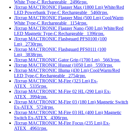
White Type-C Rechargeable
2496грн.
Ліхтар MACTRONIC Flagger Max (1800 Lm) White/Red
LED Powerbank Type-C Rechargeable
5460грн.
Ліхтар MACTRONIC Flagger Mini (500 Lm) Cool/Warm
White Type-C Rechargeable
1154грн.
Ліхтар MACTRONIC Flagger Nano (500 Lm) White/Red
LED Magnetic Type-C Rechargeable
1396грн.
Ліхтар MACTRONIC Flashguard PFS0100 (100
Lm)
2730грн.
Ліхтар MACTRONIC Flashguard PFS0111 (100
Lm)
3838грн.
Ліхтар MACTRONIC Gator Grip (1700 Lm)
5663грн.
Ліхтар MACTRONIC Hussar (1050 Lm)
5593грн.
Ліхтар MACTRONIC Illuma (430 Lm) Cool/Warm/Red
LED Type-C Rechargeable
2754грн.
Ліхтар MACTRONIC M-Fire (323 Lm) Ex-
ATEX
5335грн.
Ліхтар MACTRONIC M-Fire 02 HL (290 Lm) Ex-
ATEX
3994грн.
Ліхтар MACTRONIC M-Fire 03 (180 Lm) Magnetic Switch
Ex-ATEX
5724грн.
Ліхтар MACTRONIC M-Fire 03 HL (400 Lm) Magnetic
Switch Ex-ATEX
4306грн.
Ліхтар MACTRONIC M-Fire Focus (235 Lm) Ex-
ATEX
4961грн.