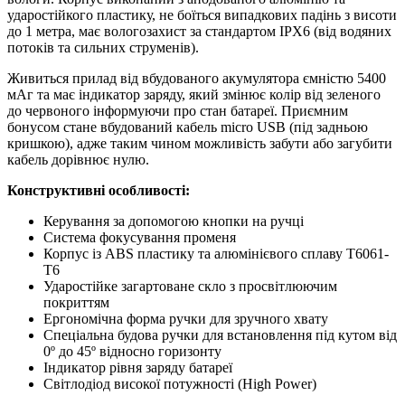
ударостійкого пластику, не боїться випадкових падінь з висоти
до 1 метра, має вологозахист за стандартом IPX6 (від водяних
потоків та сильних струменів).
Живиться прилад від вбудованого акумулятора ємністю 5400
мАг та має індикатор заряду, який змінює колір від зеленого
до червоного інформуючи про стан батареї. Приємним
бонусом стане вбудований кабель micro USB (під задньою
кришкою), адже таким чином можливість забути або загубити
кабель дорівнює нулю.
Конструктивні особливості:
Керування за допомогою кнопки на ручці
Система фокусування променя
Корпус із ABS пластику та алюмінієвого сплаву T6061-
T6
Ударостійке загартоване скло з просвітлюючим
покриттям
Ергономічна форма ручки для зручного хвату
Спеціальна будова ручки для встановлення під кутом від
0º до 45º відносно горизонту
Індикатор рівня заряду батареї
Світлодіод високої потужності (High Power)