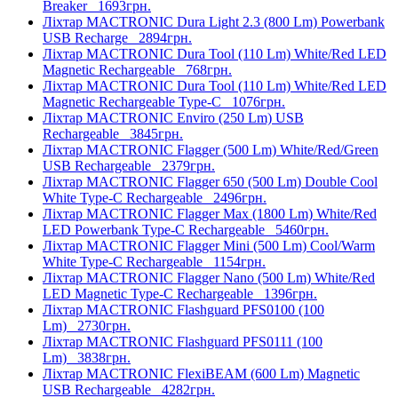
Breaker
1693грн.
Ліхтар MACTRONIC Dura Light 2.3 (800 Lm) Powerbank
USB Recharge
2894грн.
Ліхтар MACTRONIC Dura Tool (110 Lm) White/Red LED
Magnetic Rechargeable
768грн.
Ліхтар MACTRONIC Dura Tool (110 Lm) White/Red LED
Magnetic Rechargeable Type-C
1076грн.
Ліхтар MACTRONIC Enviro (250 Lm) USB
Rechargeable
3845грн.
Ліхтар MACTRONIC Flagger (500 Lm) White/Red/Green
USB Rechargeable
2379грн.
Ліхтар MACTRONIC Flagger 650 (500 Lm) Double Cool
White Type-C Rechargeable
2496грн.
Ліхтар MACTRONIC Flagger Max (1800 Lm) White/Red
LED Powerbank Type-C Rechargeable
5460грн.
Ліхтар MACTRONIC Flagger Mini (500 Lm) Cool/Warm
White Type-C Rechargeable
1154грн.
Ліхтар MACTRONIC Flagger Nano (500 Lm) White/Red
LED Magnetic Type-C Rechargeable
1396грн.
Ліхтар MACTRONIC Flashguard PFS0100 (100
Lm)
2730грн.
Ліхтар MACTRONIC Flashguard PFS0111 (100
Lm)
3838грн.
Ліхтар MACTRONIC FlexiBEAM (600 Lm) Magnetic
USB Rechargeable
4282грн.