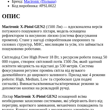
Бренд:
Mactronic
(Польща)
Код виробника:
#PSL0022
ОПИС
Mactronic X-Pistol
GEN2
(1500 Лм) — вдосконалена версія
потужного пошукового ліхтаря, модель оснащена
рефлектором та висувною лінзою (система фокусування
променя). Стане у нагоді співробітникам охоронних та
силових структур, МНС, мисливцям та усім, хто займається
пошуковими роботами.
Світлодіод Cree High Power 18 Вт, з ресурсом роботи понад 50
000 годин, створює світловий потік 1500 Лм, який здатний
освітити місцевість на відстані до 530 метрів. Система
фокусування регулює промінь світла від вузького
далекобійного до широкого заливного. Прилад має 4 режими
роботи: High, Medium, Low та стробоскоп (для подачі
сигналів). Вмикається/вимикається/перемикає режими за
допомогою кнопки на розкладній ручці.
Ліхтар
Mactronic X-Pistol
GEN2
оснащений всіма
необхідними захисними системами, які уберігають його від
перегріву, короткого замикання, механічних пошкоджень та
вологи. Корпус виконаний з анодованого алюмінію та