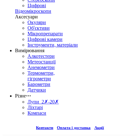
Цифрові
Відеомікроскопи
Аксесуари
Окуляри
Об'єктиви
Мікропрепарати
Цифрові камери
Інструменти, матеріали
Вимірювання
Алкотестери
Метеостанції
Анемометри
Термометри,
гігрометри
Барометри
Датчики
Різне
⋯
Лупи 2✗-20✗
Ліхтарі
Компаси
Контакти
Оплата і доставка
Акції