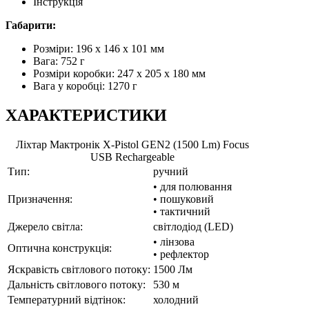
Інструкція
Габарити:
Розміри: 196 х 146 х 101 мм
Вага: 752 г
Розміри коробки: 247 x 205 x 180 мм
Вага у коробці: 1270 г
ХАРАКТЕРИСТИКИ
Ліхтар Мактронік X-Pistol GEN2 (1500 Lm) Focus
USB Rechargeable
Тип:
ручний
• для полювання
Призначення:
• пошуковий
• тактичний
Джерело світла:
світлодіод (LED)
• лінзова
Оптична конструкція:
• рефлектор
Яскравість світлового потоку:
1500 Лм
Дальність світлового потоку:
530 м
Температурний відтінок:
холодний