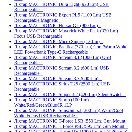
Ліхтар MACTRONIC Dura Light (920 Lm) USB
Rechargeable
Ліхтар MACTRONIC Expert PL5 (1100 Lm) USB
Rechargeable Magnetic
Ліхтар MACTRONIC Hussar GL (900 Lm)
Ліхтар MACTRONIC Maverick White Peak (320 Lm)
Focus USB Rechargeable
Ліхтар MACTRONIC Micro Sniper (13 Lm)
Ліхтар MACTRONIC Pacifica (370 Lm) Cool/Warm White
LED Powerbank Type-C Rechargeable
Ліхтар MACTRONIC Scream 3.1 (1000 Lm) USB
Rechargeable
Ліхтар MACTRONIC Scream 3.2 (600 Lm) USB
Rechargeable
Ліхтар MACTRONIC Scream 3.3 (600 Lm)
Ліхтар MACTRONIC Sirius T25 (2500 Lm) USB
Rechargeable
Ліхтар MACTRONIC Sniper 3.2 (420 Lm) Silent Switch
Ліхтар MACTRONIC Storm (100 Lm)
White/Red/Green/Blue/IR 1LP
Ліхтар MACTRONIC Sunscan 5.3 (300 Lm) Warm/Cool
White Focus USB Rechargeable
Ліхтар MACTRONIC T-Force LSR (550 Lm) Gun Mount
Ліхтар MACTRONIC T-Force PSL (595 Lm) Gun Mount
Ліхтар MACTRONIC Tracer UV (1000 Lm + UV 365 nm)