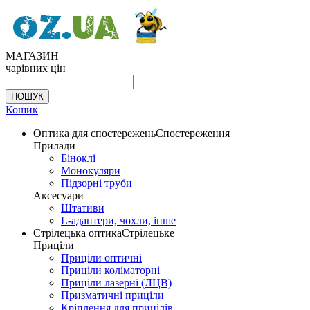
МАГАЗИН
чарівних цін
Кошик
Оптика для спостережень
Спостереження
Прилади
Біноклі
Монокуляри
Підзорні труби
Аксесуари
Штативи
L-адаптери, чохли, інше
Стрілецька оптика
Стрілецьке
Приціли
Приціли оптичні
Приціли коліматорні
Приціли лазерні (ЛЦВ)
Призматичні приціли
Кріплення для прицілів