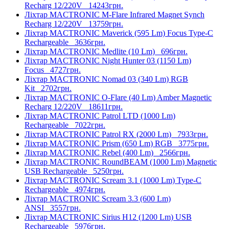
Recharg 12/220V
14243грн.
Ліхтар MACTRONIC M-Flare Infrared Magnet Synch
Recharg 12/220V
13759грн.
Ліхтар MACTRONIC Maverick (595 Lm) Focus Type-C
Rechargeable
3636грн.
Ліхтар MACTRONIC Medlite (10 Lm)
696грн.
Ліхтар MACTRONIC Night Hunter 03 (1150 Lm)
Focus
4727грн.
Ліхтар MACTRONIC Nomad 03 (340 Lm) RGB
Kit
2702грн.
Ліхтар MACTRONIC O-Flare (40 Lm) Amber Magnetic
Recharg 12/220V
18611грн.
Ліхтар MACTRONIC Patrol LTD (1000 Lm)
Rechargeable
7022грн.
Ліхтар MACTRONIC Patrol RX (2000 Lm)
7933грн.
Ліхтар MACTRONIC Prism (650 Lm) RGB
3775грн.
Ліхтар MACTRONIC Rebel (400 Lm)
2566грн.
Ліхтар MACTRONIC RoundBEAM (1000 Lm) Magnetic
USB Rechargeable
5250грн.
Ліхтар MACTRONIC Scream 3.1 (1000 Lm) Type-C
Rechargeable
4974грн.
Ліхтар MACTRONIC Scream 3.3 (600 Lm)
ANSI
3557грн.
Ліхтар MACTRONIC Sirius H12 (1200 Lm) USB
Rechargeable
5976грн.