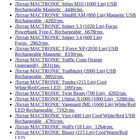
Ліхтар MACTRONIC Sirius M10 (1000 Lm) USB
Rechargeable Magnetic
4446грн.
Ліхтар MACTRONIC SlimBEAM (800 Lm) Magnetic USB
Rechargeable
4282грн.
Ліхтар MACTRONIC Sniper 3.3 (1020 Lm) Focus
Powerbank Type-C Rechargeable
6678грн.
Ліхтар MACTRONIC Sniper 3.4 (600 Lm)
Focus
2862грн.
Ліхтар MACTRONIC T-Force XP (2030 Lm) USB
Rechargeable Magnetic
8330грн.
Ліхтар MACTRONIC Traffic Cone Orange
(дорожній)
2831грн.
Ліхтар MACTRONIC Trailblazer (2000 Lm) USB
Rechargeable
8892грн.
Ліхтар MACTRONIC Tundra (215 Lm) Cool
White/Red/Green LED
1895грн.
Ліхтар MACTRONIC Twin Beam (700 Lm)
4282грн.
Ліхтар MACTRONIC Ultimo X1000 (1000 Lm)
5288грн.
Ліхтар MACTRONIC Vanguard JML (1600 Lm) White/Red
LED Rechargeable
7192грн.
Ліхтар MACTRONIC Vizo (400 Lm) Cool White/Red USB
Rechargeable
4781грн.
Ліхтар MACTRONIC Wall'e (18 Lm)
1264грн.
Ліхтар MACTRONIC Blazer (215 Lm) Cool/Warm/Red
LED