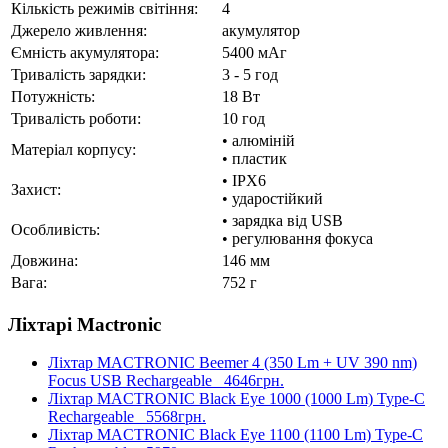
Кількість режимів світіння:
4
Джерело живлення:
акумулятор
Ємність акумулятора:
5400 мАг
Тривалість зарядки:
3 - 5 год
Потужність:
18 Вт
Тривалість роботи:
10 год
• алюміній
Матеріал корпусу:
• пластик
• IPX6
Захист:
• ударостійкий
• зарядка від USB
Особливість:
• регулювання фокуса
Довжина:
146 мм
Вага:
752 г
Ліхтарі Mactronic
Ліхтар MACTRONIC Beemer 4 (350 Lm + UV 390 nm)
Focus USB Rechargeable
4646грн.
Ліхтар MACTRONIC Black Eye 1000 (1000 Lm) Type-C
Rechargeable
5568грн.
Ліхтар MACTRONIC Black Eye 1100 (1100 Lm) Type-C