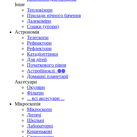
Інше
Тепловізори
Прилади нічного бачення
Далекоміри
Сошки (упори)
Астрономія
Телескопи
Рефрактори
Рефлектори
Катадіоптрики
Для дітей
Початкового рівня
Астробіноклі
⊚
⊚
Домашні планетарії
Аксесуари
Окуляри
Фільтри
... всі аксесуари ...
Мікроскопія
Мікроскопи
Дитячі
Шкільні
Лабораторні
Кишенькові
Стереоскопи