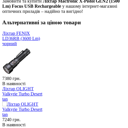
Замовити та купити
Ліхтар Mactronic X-Pistol GEN2 (1500
Lm) Focus USB Rechargeable
у нашому інтернет-магазині
оптичних приладів – надійно та вигідно!
Альтернативні за ціною товари
Ліхтар FENIX
LD36RB (3600 Lm)
чорний
7380
грн.
В наявності
Ліхтар OLIGHT
Valkyrie Turbo Desert
tan
7240
грн.
В наявності