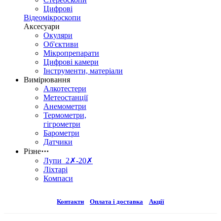
Цифрові
Відеомікроскопи
Аксесуари
Окуляри
Об'єктиви
Мікропрепарати
Цифрові камери
Інструменти, матеріали
Вимірювання
Алкотестери
Метеостанції
Анемометри
Термометри,
гігрометри
Барометри
Датчики
Різне
⋯
Лупи 2✗-20✗
Ліхтарі
Компаси
Контакти
Оплата і доставка
Акції