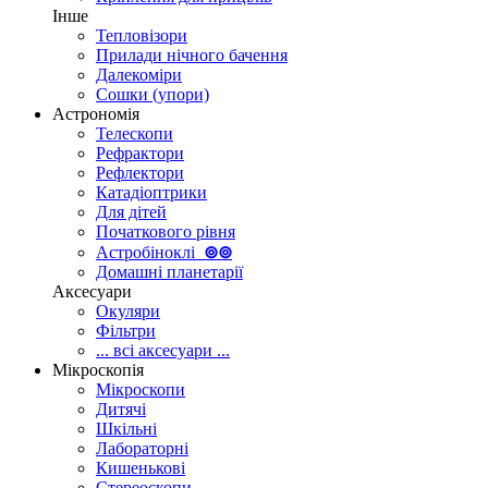
Інше
Тепловізори
Прилади нічного бачення
Далекоміри
Сошки (упори)
Астрономія
Телескопи
Рефрактори
Рефлектори
Катадіоптрики
Для дітей
Початкового рівня
Астробіноклі
⊚
⊚
Домашні планетарії
Аксесуари
Окуляри
Фільтри
... всі аксесуари ...
Мікроскопія
Мікроскопи
Дитячі
Шкільні
Лабораторні
Кишенькові
Стереоскопи