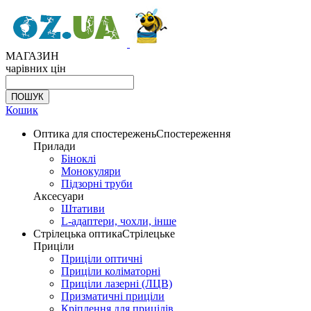
МАГАЗИН
чарівних цін
Кошик
Оптика для спостережень
Спостереження
Прилади
Біноклі
Монокуляри
Підзорні труби
Аксесуари
Штативи
L-адаптери, чохли, інше
Стрілецька оптика
Стрілецьке
Приціли
Приціли оптичні
Приціли коліматорні
Приціли лазерні (ЛЦВ)
Призматичні приціли
Кріплення для прицілів