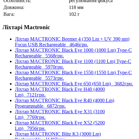
Особливість:
регулювання фокуса
Довжина:
118 мм
Вага:
102 г
Ліхтарі Mactronic
Ліхтар MACTRONIC Beemer 4 (350 Lm + UV 390 nm)
Focus USB Rechargeable
4646грн.
Ліхтар MACTRONIC Black Eye 1000 (1000 Lm) Type-C
Rechargeable
5568грн.
Ліхтар MACTRONIC Black Eye 1100 (1100 Lm) Type-C
Rechargeable
5970грн.
Ліхтар MACTRONIC Black Eye 1550 (1550 Lm) Type-C
Rechargeable
5573грн.
Ліхтар MACTRONIC Black Eye 650 (650 Lm)
3682грн.
Ліхтар MACTRONIC Black Eye H40 (4000
Lm)
7121грн.
Ліхтар MACTRONIC Black Eye R40 (4000 Lm)
Programmable
6872грн.
Ліхтар MACTRONIC Black Eye X31 (3100
Lm)
7769грн.
Ліхтар MACTRONIC Black Eye X52 (5200
Lm)
7956грн.
Ліхтар MACTRONIC Blitz K3 (3000 Lm)