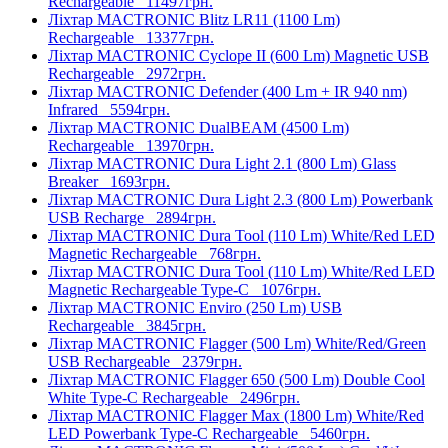
Rechargeable
11497грн.
Ліхтар MACTRONIC Blitz LR11 (1100 Lm)
Rechargeable
13377грн.
Ліхтар MACTRONIC Cyclope II (600 Lm) Magnetic USB
Rechargeable
2972грн.
Ліхтар MACTRONIC Defender (400 Lm + IR 940 nm)
Infrared
5594грн.
Ліхтар MACTRONIC DualBEAM (4500 Lm)
Rechargeable
13970грн.
Ліхтар MACTRONIC Dura Light 2.1 (800 Lm) Glass
Breaker
1693грн.
Ліхтар MACTRONIC Dura Light 2.3 (800 Lm) Powerbank
USB Recharge
2894грн.
Ліхтар MACTRONIC Dura Tool (110 Lm) White/Red LED
Magnetic Rechargeable
768грн.
Ліхтар MACTRONIC Dura Tool (110 Lm) White/Red LED
Magnetic Rechargeable Type-C
1076грн.
Ліхтар MACTRONIC Enviro (250 Lm) USB
Rechargeable
3845грн.
Ліхтар MACTRONIC Flagger (500 Lm) White/Red/Green
USB Rechargeable
2379грн.
Ліхтар MACTRONIC Flagger 650 (500 Lm) Double Cool
White Type-C Rechargeable
2496грн.
Ліхтар MACTRONIC Flagger Max (1800 Lm) White/Red
LED Powerbank Type-C Rechargeable
5460грн.