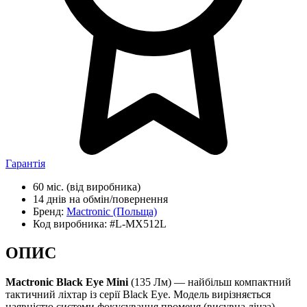
Гарантія
60 міс.
(від виробника)
14 днів
на обмін/повернення
Бренд:
Mactronic
(Польща)
Код виробника:
#L-MX512L
ОПИС
Mactronic Black Eye Mini
(135 Лм) — найбільш компактний
тактичний ліхтар із серії Black Eye. Модель вирізняється
наявністю системи фокусування променя (висувна лінза).