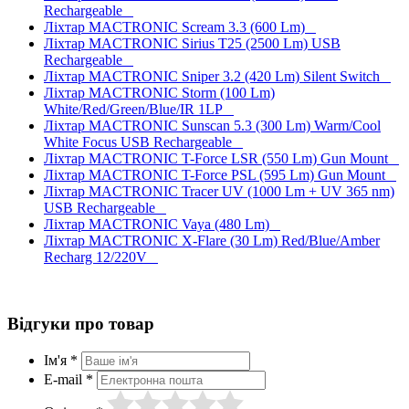
Rechargeable
Ліхтар MACTRONIC Scream 3.3 (600 Lm)
Ліхтар MACTRONIC Sirius T25 (2500 Lm) USB
Rechargeable
Ліхтар MACTRONIC Sniper 3.2 (420 Lm) Silent Switch
Ліхтар MACTRONIC Storm (100 Lm)
White/Red/Green/Blue/IR 1LP
Ліхтар MACTRONIC Sunscan 5.3 (300 Lm) Warm/Cool
White Focus USB Rechargeable
Ліхтар MACTRONIC T-Force LSR (550 Lm) Gun Mount
Ліхтар MACTRONIC T-Force PSL (595 Lm) Gun Mount
Ліхтар MACTRONIC Tracer UV (1000 Lm + UV 365 nm)
USB Rechargeable
Ліхтар MACTRONIC Vaya (480 Lm)
Ліхтар MACTRONIC X-Flare (30 Lm) Red/Blue/Amber
Recharg 12/220V
Відгуки про товар
Ім'я *
E-mail *