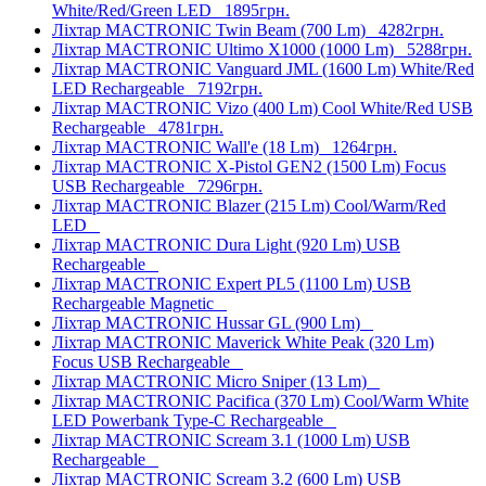
White/Red/Green LED
1895грн.
Ліхтар MACTRONIC Twin Beam (700 Lm)
4282грн.
Ліхтар MACTRONIC Ultimo X1000 (1000 Lm)
5288грн.
Ліхтар MACTRONIC Vanguard JML (1600 Lm) White/Red
LED Rechargeable
7192грн.
Ліхтар MACTRONIC Vizo (400 Lm) Cool White/Red USB
Rechargeable
4781грн.
Ліхтар MACTRONIC Wall'e (18 Lm)
1264грн.
Ліхтар MACTRONIC X-Pistol GEN2 (1500 Lm) Focus
USB Rechargeable
7296грн.
Ліхтар MACTRONIC Blazer (215 Lm) Cool/Warm/Red
LED
Ліхтар MACTRONIC Dura Light (920 Lm) USB
Rechargeable
Ліхтар MACTRONIC Expert PL5 (1100 Lm) USB
Rechargeable Magnetic
Ліхтар MACTRONIC Hussar GL (900 Lm)
Ліхтар MACTRONIC Maverick White Peak (320 Lm)
Focus USB Rechargeable
Ліхтар MACTRONIC Micro Sniper (13 Lm)
Ліхтар MACTRONIC Pacifica (370 Lm) Cool/Warm White
LED Powerbank Type-C Rechargeable
Ліхтар MACTRONIC Scream 3.1 (1000 Lm) USB
Rechargeable
Ліхтар MACTRONIC Scream 3.2 (600 Lm) USB