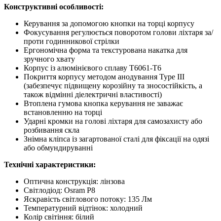
Конструктивні особливості:
Керування за допомогою кнопки на торці корпусу
Фокусування регулюється поворотом голови ліхтаря за/
проти годинникової стрілки
Ергономічна форма та текстурована накатка для
зручного хвату
Корпус із алюмінієвого сплаву T6061-T6
Покриття корпусу методом анодування Type III
(забезпечує підвищену корозійну та зносостійкість, а
також відмінні діелектричні властивості)
Втоплена гумова кнопка керування не заважає
встановленню на торці
Ударні кромки на голові ліхтаря для самозахисту або
розбивання скла
Знімна кліпса із загартованої сталі для фіксації на одязі
або обмундируванні
Технічні характеристики:
Оптична конструкція: лінзова
Світлодіод: Osram P8
Яскравість світлового потоку: 135 Лм
Температурний відтінок: холодний
Колір світіння: білий