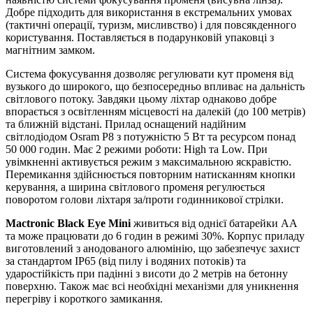
Добре підходить для використання в екстремальних умовах
(тактичні операції, туризм, мисливство) і для повсякденного
користування. Поставляється в подарунковій упаковці з
магнітним замком.
Система фокусування дозволяє регулювати кут променя від
вузького до широкого, що безпосередньо впливає на дальність
світлового потоку. Завдяки цьому ліхтар однаково добре
впорається з освітленням місцевості на далекій (до 100 метрів)
та ближній відстані. Прилад оснащений надійним
світлодіодом Osram P8 з потужністю 5 Вт та ресурсом понад
50 000 годин. Має 2 режими роботи: High та Low. При
увімкненні активується режим з максимальною яскравістю.
Перемикання здійснюється повторним натисканням кнопки
керування, а ширина світлового променя регулюється
поворотом голови ліхтаря за/проти годинникової стрілки.
Mactronic Black Eye Mini
живиться від однієї батарейки АА
та може працювати до 6 годин в режимі 30%. Корпус приладу
виготовлений з анодованого алюмінію, що забезпечує захист
за стандартом IP65 (від пилу і водяних потоків) та
ударостійкість при падінні з висоти до 2 метрів на бетонну
поверхню. Також має всі необхідні механізми для уникнення
перегріву і короткого замикання.