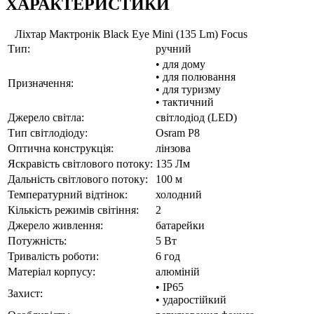
ХАРАКТЕРИСТИКИ
Ліхтар Мактронік Black Eye Mini (135 Lm) Focus
Тип:
ручний
• для дому
• для полювання
Призначення:
• для туризму
• тактичний
Джерело світла:
світлодіод (LED)
Тип світлодіоду:
Osram P8
Оптична конструкція:
лінзова
Яскравість світлового потоку:
135 Лм
Дальність світлового потоку:
100 м
Температурний відтінок:
холодний
Кількість режимів світіння:
2
Джерело живлення:
батарейки
Потужність:
5 Вт
Тривалість роботи:
6 год
Матеріал корпусу:
алюміній
• IP65
Захист:
• ударостійкий