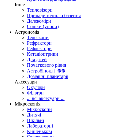
Інше
Тепловізори
Прилади нічного бачення
Далекоміри
Сошки (упори)
Астрономія
Телескопи
Рефрактори
Рефлектори
Катадіоптрики
Для дітей
Початкового рівня
Астробіноклі
⊚
⊚
Домашні планетарії
Аксесуари
Окуляри
Фільтри
... всі аксесуари ...
Мікроскопія
Мікроскопи
Дитячі
Шкільні
Лабораторні
Кишенькові
Стереоскопи