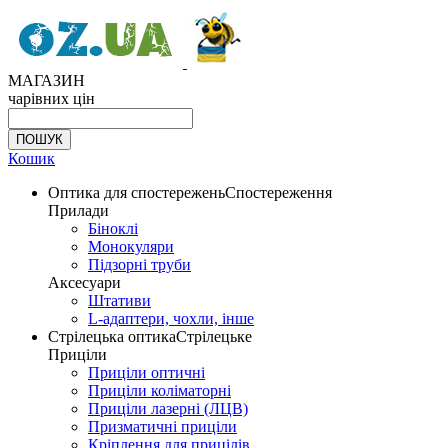
МАГАЗИН
чарівних цін
Кошик
Оптика для спостережень
Спостереження
Прилади
Біноклі
Монокуляри
Підзорні труби
Аксесуари
Штативи
L-адаптери, чохли, інше
Стрілецька оптика
Стрілецьке
Приціли
Приціли оптичні
Приціли коліматорні
Приціли лазерні (ЛЦВ)
Призматичні приціли
Кріплення для прицілів