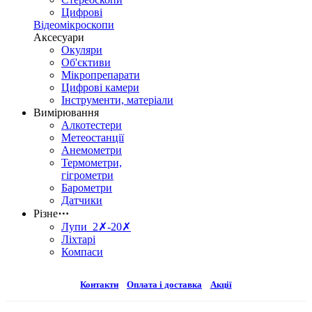
Цифрові
Відеомікроскопи
Аксесуари
Окуляри
Об'єктиви
Мікропрепарати
Цифрові камери
Інструменти, матеріали
Вимірювання
Алкотестери
Метеостанції
Анемометри
Термометри,
гігрометри
Барометри
Датчики
Різне
⋯
Лупи 2✗-20✗
Ліхтарі
Компаси
Контакти
Оплата і доставка
Акції