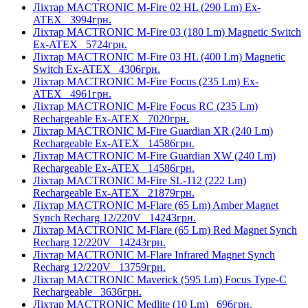
Ліхтар MACTRONIC M-Fire 02 HL (290 Lm) Ex-
ATEX
3994грн.
Ліхтар MACTRONIC M-Fire 03 (180 Lm) Magnetic Switch
Ex-ATEX
5724грн.
Ліхтар MACTRONIC M-Fire 03 HL (400 Lm) Magnetic
Switch Ex-ATEX
4306грн.
Ліхтар MACTRONIC M-Fire Focus (235 Lm) Ex-
ATEX
4961грн.
Ліхтар MACTRONIC M-Fire Focus RC (235 Lm)
Rechargeable Ex-ATEX
7020грн.
Ліхтар MACTRONIC M-Fire Guardian XR (240 Lm)
Rechargeable Ex-ATEX
14586грн.
Ліхтар MACTRONIC M-Fire Guardian XW (240 Lm)
Rechargeable Ex-ATEX
14586грн.
Ліхтар MACTRONIC M-Fire SL-112 (222 Lm)
Rechargeable Ex-ATEX
21879грн.
Ліхтар MACTRONIC M-Flare (65 Lm) Amber Magnet
Synch Recharg 12/220V
14243грн.
Ліхтар MACTRONIC M-Flare (65 Lm) Red Magnet Synch
Recharg 12/220V
14243грн.
Ліхтар MACTRONIC M-Flare Infrared Magnet Synch
Recharg 12/220V
13759грн.
Ліхтар MACTRONIC Maverick (595 Lm) Focus Type-C
Rechargeable
3636грн.
Ліхтар MACTRONIC Medlite (10 Lm)
696грн.