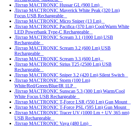
Ліхтар MACTRONIC Hussar GL (900 Lm)
Ліхтар MACTRONIC Maverick White Peak (320 Lm)
Focus USB Rechargeable
Ліхтар MACTRONIC Micro Sniper (13 Lm)
Ліхтар MACTRONIC Pacifica (370 Lm) Cool/Warm White
LED Powerbank Type-C Rechargeable
Ліхтар MACTRONIC Scream 3.1 (1000 Lm) USB
Rechargeable
Ліхтар MACTRONIC Scream 3.2 (600 Lm) USB
Rechargeable
Ліхтар MACTRONIC Scream 3.3 (600 Lm)
Ліхтар MACTRONIC Sirius T25 (2500 Lm) USB
Rechargeable
Ліхтар MACTRONIC Sniper 3.2 (420 Lm) Silent Switch
Ліхтар MACTRONIC Storm (100 Lm)
White/Red/Green/Blue/IR 1LP
Ліхтар MACTRONIC Sunscan 5.3 (300 Lm) Warm/Cool
White Focus USB Rechargeable
Ліхтар MACTRONIC T-Force LSR (550 Lm) Gun Mount
Ліхтар MACTRONIC T-Force PSL (595 Lm) Gun Mount
Ліхтар MACTRONIC Tracer UV (1000 Lm + UV 365 nm)
USB Rechargeable
Ліхтар MACTRONIC Vaya (480 Lm)