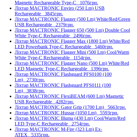
Magnetic Rechargeable Type-C
1076грн.
Ліхтар MACTRONIC Enviro (250 Lm) USB
Rechargeable
3845грн.
Ліхтар MACTRONIC Flagger (500 Lm) White/Red/Green
USB Rechargeable
2379грн.
Ліхтар MACTRONIC Flagger 650 (500 Lm) Double Cool
White Type-C Rechargeable
2496грн.
Ліхтар MACTRONIC Flagger Max (1800 Lm) White/Red
LED Powerbank Type-C Rechargeable
5460грн.
Ліхтар MACTRONIC Flagger Mini (500 Lm) Cool/Warm
White Type-C Rechargeable
1154грн.
Ліхтар MACTRONIC Flagger Nano (500 Lm) White/Red
LED Magnetic Type-C Rechargeable
1396грн.
Ліхтар MACTRONIC Flashguard PFS0100 (100
Lm)
2730грн.
Ліхтар MACTRONIC Flashguard PFS0111 (100
Lm)
3838грн.
Ліхтар MACTRONIC FlexiBEAM (600 Lm) Magnetic
USB Rechargeable
4282грн.
Ліхтар MACTRONIC Gator Grip (1700 Lm)
5663грн.
Ліхтар MACTRONIC Hussar (1050 Lm)
5593грн.
Ліхтар MACTRONIC Illuma (430 Lm) Cool/Warm/Red
LED Type-C Rechargeable
2754грн.
Ліхтар MACTRONIC M-Fire (323 Lm) Ex-
ATEX
5335грн.