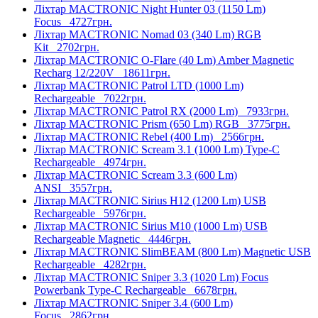
Ліхтар MACTRONIC Night Hunter 03 (1150 Lm)
Focus
4727грн.
Ліхтар MACTRONIC Nomad 03 (340 Lm) RGB
Kit
2702грн.
Ліхтар MACTRONIC O-Flare (40 Lm) Amber Magnetic
Recharg 12/220V
18611грн.
Ліхтар MACTRONIC Patrol LTD (1000 Lm)
Rechargeable
7022грн.
Ліхтар MACTRONIC Patrol RX (2000 Lm)
7933грн.
Ліхтар MACTRONIC Prism (650 Lm) RGB
3775грн.
Ліхтар MACTRONIC Rebel (400 Lm)
2566грн.
Ліхтар MACTRONIC Scream 3.1 (1000 Lm) Type-C
Rechargeable
4974грн.
Ліхтар MACTRONIC Scream 3.3 (600 Lm)
ANSI
3557грн.
Ліхтар MACTRONIC Sirius H12 (1200 Lm) USB
Rechargeable
5976грн.
Ліхтар MACTRONIC Sirius M10 (1000 Lm) USB
Rechargeable Magnetic
4446грн.
Ліхтар MACTRONIC SlimBEAM (800 Lm) Magnetic USB
Rechargeable
4282грн.
Ліхтар MACTRONIC Sniper 3.3 (1020 Lm) Focus
Powerbank Type-C Rechargeable
6678грн.
Ліхтар MACTRONIC Sniper 3.4 (600 Lm)
Focus
2862грн.