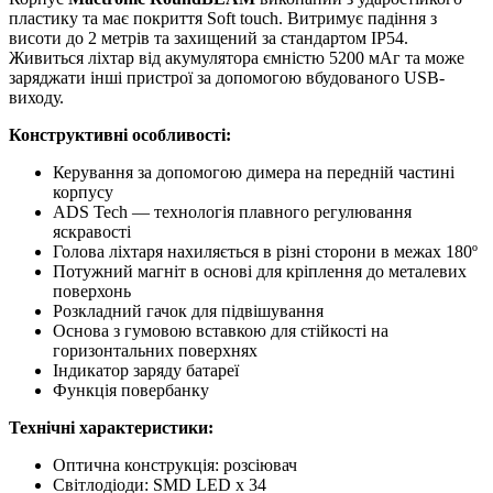
пластику та має покриття Soft touch. Витримує падіння з
висоти до 2 метрів та захищений за стандартом ІР54.
Живиться ліхтар від акумулятора ємністю 5200 мАг та може
заряджати інші пристрої за допомогою вбудованого USB-
виходу.
Конструктивні особливості:
Керування за допомогою димера на передній частині
корпусу
ADS Tech — технологія плавного регулювання
яскравості
Голова ліхтаря нахиляється в різні сторони в межах 180º
Потужний магніт в основі для кріплення до металевих
поверхонь
Розкладний гачок для підвішування
Основа з гумовою вставкою для стійкості на
горизонтальних поверхнях
Індикатор заряду батареї
Функція повербанку
Технічні характеристики:
Оптична конструкція: розсіювач
Світлодіоди: SMD LED х 34