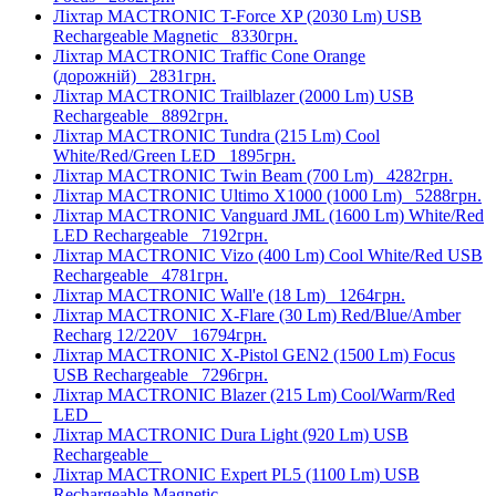
Ліхтар MACTRONIC T-Force XP (2030 Lm) USB
Rechargeable Magnetic
8330грн.
Ліхтар MACTRONIC Traffic Cone Orange
(дорожній)
2831грн.
Ліхтар MACTRONIC Trailblazer (2000 Lm) USB
Rechargeable
8892грн.
Ліхтар MACTRONIC Tundra (215 Lm) Cool
White/Red/Green LED
1895грн.
Ліхтар MACTRONIC Twin Beam (700 Lm)
4282грн.
Ліхтар MACTRONIC Ultimo X1000 (1000 Lm)
5288грн.
Ліхтар MACTRONIC Vanguard JML (1600 Lm) White/Red
LED Rechargeable
7192грн.
Ліхтар MACTRONIC Vizo (400 Lm) Cool White/Red USB
Rechargeable
4781грн.
Ліхтар MACTRONIC Wall'e (18 Lm)
1264грн.
Ліхтар MACTRONIC X-Flare (30 Lm) Red/Blue/Amber
Recharg 12/220V
16794грн.
Ліхтар MACTRONIC X-Pistol GEN2 (1500 Lm) Focus
USB Rechargeable
7296грн.
Ліхтар MACTRONIC Blazer (215 Lm) Cool/Warm/Red
LED
Ліхтар MACTRONIC Dura Light (920 Lm) USB
Rechargeable
Ліхтар MACTRONIC Expert PL5 (1100 Lm) USB
Rechargeable Magnetic