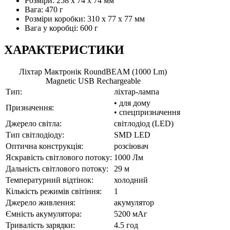
Розміри: 258 х 74 х 74 мм
Вага: 470 г
Розміри коробки: 310 x 77 x 77 мм
Вага у коробці: 600 г
ХАРАКТЕРИСТИКИ
Ліхтар Мактронік RoundBEAM (1000 Lm)
Magnetic USB Rechargeable
Тип:
ліхтар-лампа
• для дому
Призначення:
• спецпризначення
Джерело світла:
світлодіод (LED)
Тип світлодіоду:
SMD LED
Оптична конструкція:
розсіювач
Яскравість світлового потоку:
1000 Лм
Дальність світлового потоку:
29 м
Температурний відтінок:
холодний
Кількість режимів світіння:
1
Джерело живлення:
акумулятор
Ємність акумулятора:
5200 мАг
Тривалість зарядки:
4.5 год