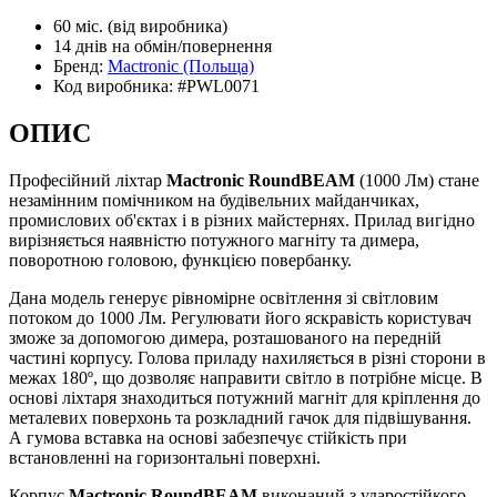
60 міс.
(від виробника)
14 днів
на обмін/повернення
Бренд:
Mactronic
(Польща)
Код виробника:
#PWL0071
ОПИС
Професійний ліхтар
Mactronic RoundBEAM
(1000 Лм) стане
незамінним помічником на будівельних майданчиках,
промислових об'єктах і в різних майстернях. Прилад вигідно
вирізняється наявністю потужного магніту та димера,
поворотною головою, функцією повербанку.
Дана модель генерує рівномірне освітлення зі світловим
потоком до 1000 Лм. Регулювати його яскравість користувач
зможе за допомогою димера, розташованого на передній
частині корпусу. Голова приладу нахиляється в різні сторони в
межах 180º, що дозволяє направити світло в потрібне місце. В
основі ліхтаря знаходиться потужний магніт для кріплення до
металевих поверхонь та розкладний гачок для підвішування.
А гумова вставка на основі забезпечує стійкість при
встановленні на горизонтальні поверхні.
Корпус
Mactronic RoundBEAM
виконаний з ударостійкого