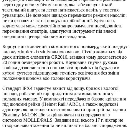
через одну велику бічну кнопку, яка забезпечує чіткий
тактильний відгук та легко натискається навіть у товстих
рукавицях. Це дозволяє швидко перемикати режими наосліп,
не витрачаючи час на пошук потрібної опції. Крім того,
користувач може самостійно запрограмувати послідовність
перемикання спектрів, адаптуючи інструмент під власні
операційні сценарії або вимоги завдання.
Корпус виготовлений з композитного полімеру, який поєднує
високу міцність із мінімальною вагою. Ліхтар живиться від
двох літієвих елементів CR2016, завдяки чому досягається до
20 годин безперервної роботи. Вбудована гнучка рухома
голівка дозволяє точно направляти промінь під будь-яким
кутом, суттєво підвищуючи точність освітлення без зміни
положення шолома або голови користувача.
Стандарт IPX4 гарантує захист від дощу, бризок і вологої
погоди, роблячи ліхтар придатним для використання у
польових умовах. У комплекті передбачено базове кріплення
під шоломні рейки (Helmet Rail / ARC), а також додаткові
адаптери, які дозволяють встановлювати пристрій на планки
Picatinny, M-LOK або закріплювати на спорядженні з
системою MOLLE/PALS. Завдяки вазі всього 17 г, ліхтар не
створює навантаження та не впливає на баланс спорядження.