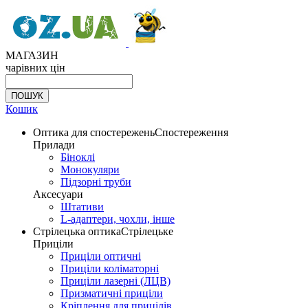
МАГАЗИН
чарівних цін
Кошик
Оптика для спостережень
Спостереження
Прилади
Біноклі
Монокуляри
Підзорні труби
Аксесуари
Штативи
L-адаптери, чохли, інше
Стрілецька оптика
Стрілецьке
Приціли
Приціли оптичні
Приціли коліматорні
Приціли лазерні (ЛЦВ)
Призматичні приціли
Кріплення для прицілів