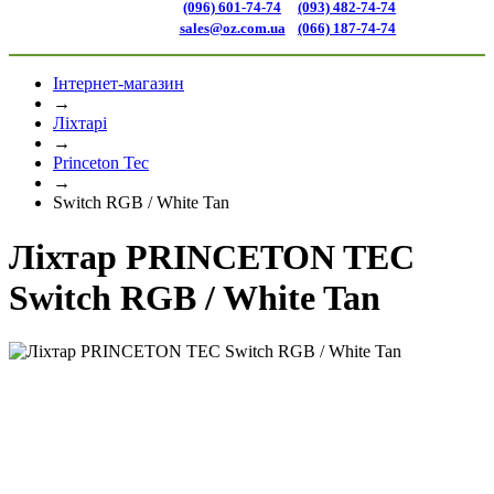
(096) 601-74-74
(093) 482-74-74
sales@oz.com.ua
(066) 187-74-74
Інтернет-магазин
→
Ліхтарі
→
Princeton Tec
→
Switch RGB / White Tan
Ліхтар PRINCETON TEC
Switch RGB / White Tan