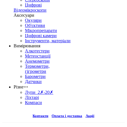
Цифрові
Відеомікроскопи
Аксесуари
Окуляри
Об'єктиви
Мікропрепарати
Цифрові камери
Інструменти, матеріали
Вимірювання
Алкотестери
Метеостанції
Анемометри
Термометри,
гігрометри
Барометри
Датчики
Різне
⋯
Лупи 2✗-20✗
Ліхтарі
Компаси
Контакти
Оплата і доставка
Акції