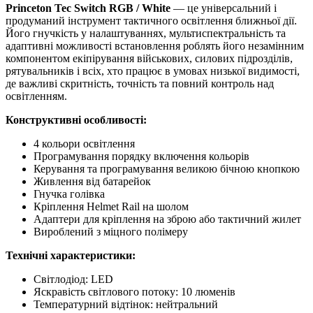
Princeton Tec Switch RGB / White
— це універсальний і
продуманий інструмент тактичного освітлення ближньої дії.
Його гнучкість у налаштуваннях, мультиспектральність та
адаптивні можливості встановлення роблять його незамінним
компонентом екіпірування військових, силових підрозділів,
рятувальників і всіх, хто працює в умовах низької видимості,
де важливі скритність, точність та повний контроль над
освітленням.
Конструктивні особливості:
4 кольори освітлення
Програмування порядку включення кольорів
Керування та програмування великою бічною кнопкою
Живлення від батарейок
Гнучка голівка
Кріплення Helmet Rail на шолом
Адаптери для кріплення на зброю або тактичний жилет
Вироблений з міцного полімеру
Технічні характеристики:
Світлодіод: LED
Яскравість світлового потоку: 10 люменів
Температурний відтінок: нейтральний