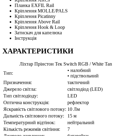
Планка EXFIL Rail
Кріплення MOLLE/PALS
Кріплення Picatinny
Кріплення Above Rail
Кріплення Hook & Loop
Затискач для капелюха
Інструкція
ХАРАКТЕРИСТИКИ
Ліхтар Прінстон Тек Switch RGB / White Tan
• налобний
Тип:
• підствольний
Призначення:
тактичний
Джерело світла:
світлодіод (LED)
Тип світлодіоду:
LED
Оптична конструкція:
рефлектор
Яскравість світлового потоку:
10 Лм
Дальність світлового потоку:
15 м
Температурний відтінок:
нейтральний
Кількість режимів світіння:
7
Джерело живлення:
батарейки