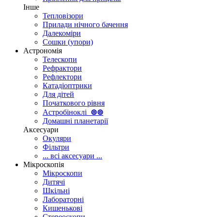
Інше
Тепловізори
Прилади нічного бачення
Далекоміри
Сошки (упори)
Астрономія
Телескопи
Рефрактори
Рефлектори
Катадіоптрики
Для дітей
Початкового рівня
Астробіноклі
⊚
⊚
Домашні планетарії
Аксесуари
Окуляри
Фільтри
... всі аксесуари ...
Мікроскопія
Мікроскопи
Дитячі
Шкільні
Лабораторні
Кишенькові
Стереоскопи