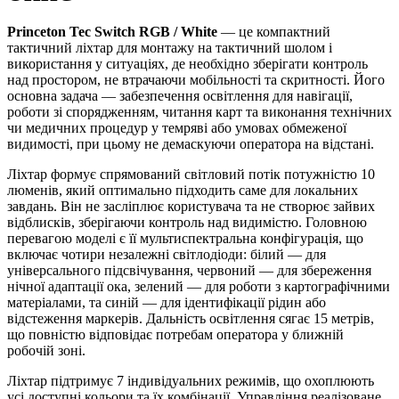
Princeton Tec Switch RGB / White
— це компактний
тактичний ліхтар для монтажу на тактичний шолом і
використання у ситуаціях, де необхідно зберігати контроль
над простором, не втрачаючи мобільності та скритності. Його
основна задача — забезпечення освітлення для навігації,
роботи зі спорядженням, читання карт та виконання технічних
чи медичних процедур у темряві або умовах обмеженої
видимості, при цьому не демаскуючи оператора на відстані.
Ліхтар формує спрямований світловий потік потужністю 10
люменів, який оптимально підходить саме для локальних
завдань. Він не засліплює користувача та не створює зайвих
відблисків, зберігаючи контроль над видимістю. Головною
перевагою моделі є її мультиспектральна конфігурація, що
включає чотири незалежні світлодіоди: білий — для
універсального підсвічування, червоний — для збереження
нічної адаптації ока, зелений — для роботи з картографічними
матеріалами, та синій — для ідентифікації рідин або
відстеження маркерів. Дальність освітлення сягає 15 метрів,
що повністю відповідає потребам оператора у ближній
робочій зоні.
Ліхтар підтримує 7 індивідуальних режимів, що охоплюють
усі доступні кольори та їх комбінації. Управління реалізоване