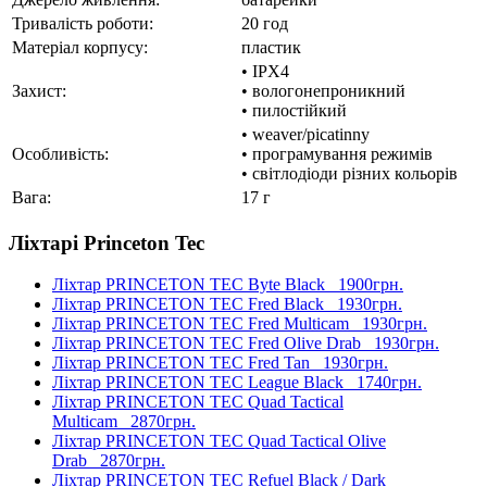
Тривалість роботи:
20 год
Матеріал корпусу:
пластик
• IPX4
Захист:
• вологонепроникний
• пилостійкий
• weaver/picatinny
Особливість:
• програмування режимів
• світлодіоди різних кольорів
Вага:
17 г
Ліхтарі Princeton Tec
Ліхтар PRINCETON TEC Byte Black
1900грн.
Ліхтар PRINCETON TEC Fred Black
1930грн.
Ліхтар PRINCETON TEC Fred Multicam
1930грн.
Ліхтар PRINCETON TEC Fred Olive Drab
1930грн.
Ліхтар PRINCETON TEC Fred Tan
1930грн.
Ліхтар PRINCETON TEC League Black
1740грн.
Ліхтар PRINCETON TEC Quad Tactical
Multicam
2870грн.
Ліхтар PRINCETON TEC Quad Tactical Olive
Drab
2870грн.
Ліхтар PRINCETON TEC Refuel Black / Dark