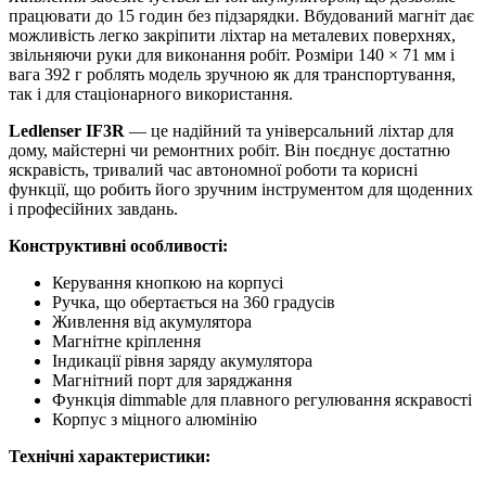
працювати до 15 годин без підзарядки. Вбудований магніт дає
можливість легко закріпити ліхтар на металевих поверхнях,
звільняючи руки для виконання робіт. Розміри 140 × 71 мм і
вага 392 г роблять модель зручною як для транспортування,
так і для стаціонарного використання.
Ledlenser IF3R
— це надійний та універсальний ліхтар для
дому, майстерні чи ремонтних робіт. Він поєднує достатню
яскравість, тривалий час автономної роботи та корисні
функції, що робить його зручним інструментом для щоденних
і професійних завдань.
Конструктивні особливості:
Керування кнопкою на корпусі
Ручка, що обертається на 360 градусів
Живлення від акумулятора
Магнітне кріплення
Індикації рівня заряду акумулятора
Магнітний порт для заряджання
Функція dimmable для плавного регулювання яскравості
Корпус з міцного алюмінію
Технічні характеристики: