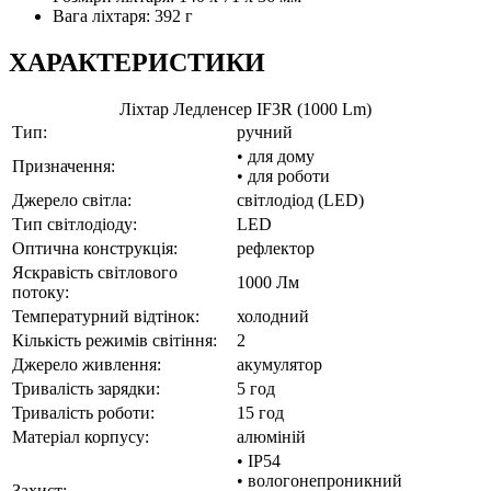
Вага ліхтаря: 392 г
ХАРАКТЕРИСТИКИ
Ліхтар Ледленсер IF3R (1000 Lm)
Тип:
ручний
• для дому
Призначення:
• для роботи
Джерело світла:
світлодіод (LED)
Тип світлодіоду:
LED
Оптична конструкція:
рефлектор
Яскравість світлового
1000 Лм
потоку:
Температурний відтінок:
холодний
Кількість режимів світіння:
2
Джерело живлення:
акумулятор
Тривалість зарядки:
5 год
Тривалість роботи:
15 год
Матеріал корпусу:
алюміній
• IP54
• вологонепроникний
Захист: