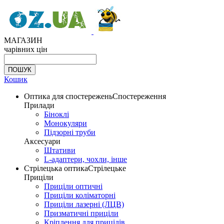
МАГАЗИН
чарівних цін
Кошик
Оптика для спостережень
Спостереження
Прилади
Біноклі
Монокуляри
Підзорні труби
Аксесуари
Штативи
L-адаптери, чохли, інше
Стрілецька оптика
Стрілецьке
Приціли
Приціли оптичні
Приціли коліматорні
Приціли лазерні (ЛЦВ)
Призматичні приціли
Кріплення для прицілів