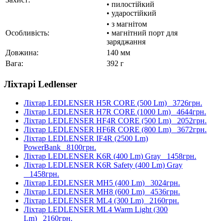
• пилостійкий
• ударостійкий
• з магнітом
Особливість:
• магнітний порт для
заряджання
Довжина:
140 мм
Вага:
392 г
Ліхтарі Ledlenser
Ліхтар LEDLENSER H5R CORE (500 Lm)
3726грн.
Ліхтар LEDLENSER H7R CORE (1000 Lm)
4644грн.
Ліхтар LEDLENSER HF4R CORE (500 Lm)
2052грн.
Ліхтар LEDLENSER HF6R CORE (800 Lm)
3672грн.
Ліхтар LEDLENSER IF4R (2500 Lm)
PowerBank
8100грн.
Ліхтар LEDLENSER K6R (400 Lm) Gray
1458грн.
Ліхтар LEDLENSER K6R Safety (400 Lm) Gray
1458грн.
Ліхтар LEDLENSER MH5 (400 Lm)
3024грн.
Ліхтар LEDLENSER MH8 (600 Lm)
4536грн.
Ліхтар LEDLENSER ML4 (300 Lm)
2160грн.
Ліхтар LEDLENSER ML4 Warm Light (300
Lm)
2160грн.