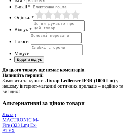
Ім'я *
E-mail *
Оцінка: *
Відгук *
Плюси
Мінуси
До цього товару ще немає коментарів.
Напишіть перший!
Замовити та купити
Ліхтар Ledlenser IF3R (1000 Lm)
у
нашому інтернет-магазині оптичних приладів – надійно та
вигідно!
Альтернативні за ціною товари
Ліхтар
MACTRONIC M-
Fire (323 Lm) Ex-
ATEX