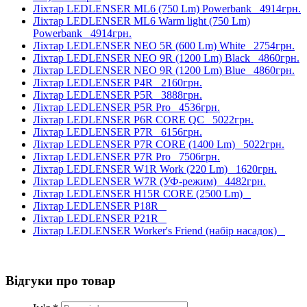
Ліхтар LEDLENSER ML6 (750 Lm) Powerbank
4914грн.
Ліхтар LEDLENSER ML6 Warm light (750 Lm)
Powerbank
4914грн.
Ліхтар LEDLENSER NEO 5R (600 Lm) White
2754грн.
Ліхтар LEDLENSER NEO 9R (1200 Lm) Black
4860грн.
Ліхтар LEDLENSER NEO 9R (1200 Lm) Blue
4860грн.
Ліхтар LEDLENSER P4R
2160грн.
Ліхтар LEDLENSER P5R
3888грн.
Ліхтар LEDLENSER P5R Pro
4536грн.
Ліхтар LEDLENSER P6R CORE QC
5022грн.
Ліхтар LEDLENSER P7R
6156грн.
Ліхтар LEDLENSER P7R CORE (1400 Lm)
5022грн.
Ліхтар LEDLENSER P7R Pro
7506грн.
Ліхтар LEDLENSER W1R Work (220 Lm)
1620грн.
Ліхтар LEDLENSER W7R (УФ-режим)
4482грн.
Ліхтар LEDLENSER H15R CORE (2500 Lm)
Ліхтар LEDLENSER P18R
Ліхтар LEDLENSER P21R
Ліхтар LEDLENSER Worker's Friend (набір насадок)
Відгуки про товар