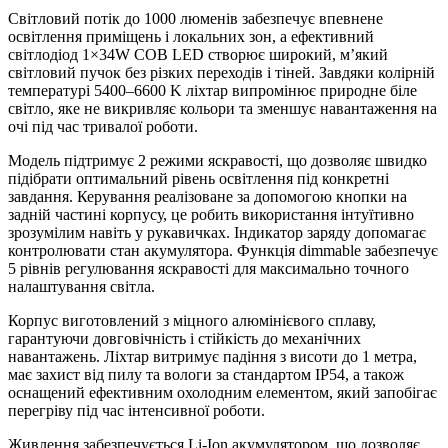
Світловий потік до 1000 люменів забезпечує впевнене
освітлення приміщень і локальних зон, а ефективний
світлодіод 1×34W COB LED створює широкий, м’який
світловий пучок без різких переходів і тіней. Завдяки колірній
температурі 5400–6600 K ліхтар випромінює природне біле
світло, яке не викривляє кольори та зменшує навантаження на
очі під час тривалої роботи.
Модель підтримує 2 режими яскравості, що дозволяє швидко
підібрати оптимальний рівень освітлення під конкретні
завдання. Керування реалізоване за допомогою кнопки на
задній частині корпусу, це робить використання інтуїтивно
зрозумілим навіть у рукавичках. Індикатор заряду допомагає
контролювати стан акумулятора. Функція dimmable забезпечує
5 рівнів регулювання яскравості для максимально точного
налаштування світла.
Корпус виготовлений з міцного алюмінієвого сплаву,
гарантуючи довговічність і стійкість до механічних
навантажень. Ліхтар витримує падіння з висоти до 1 метра,
має захист від пилу та вологи за стандартом IP54, а також
оснащений ефективним охолодним елементом, який запобігає
перегріву під час інтенсивної роботи.
Живлення забезпечується Li-Ion акумулятором, що дозволяє