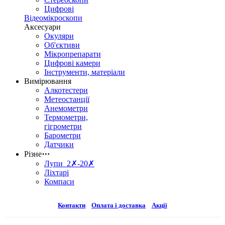
Цифрові
Відеомікроскопи
Аксесуари
Окуляри
Об'єктиви
Мікропрепарати
Цифрові камери
Інструменти, матеріали
Вимірювання
Алкотестери
Метеостанції
Анемометри
Термометри,
гігрометри
Барометри
Датчики
Різне
⋯
Лупи 2✗-20✗
Ліхтарі
Компаси
Контакти
Оплата і доставка
Акції