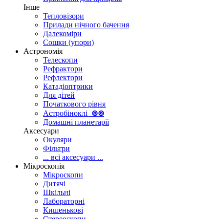
Інше
Тепловізори
Прилади нічного бачення
Далекоміри
Сошки (упори)
Астрономія
Телескопи
Рефрактори
Рефлектори
Катадіоптрики
Для дітей
Початкового рівня
Астробіноклі
⊚
⊚
Домашні планетарії
Аксесуари
Окуляри
Фільтри
... всі аксесуари ...
Мікроскопія
Мікроскопи
Дитячі
Шкільні
Лабораторні
Кишенькові
Стереоскопи