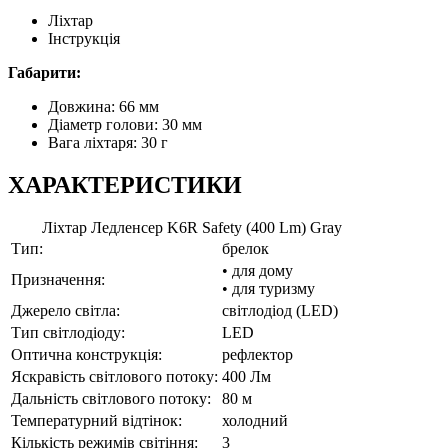
Ліхтар
Інструкція
Габарити:
Довжина: 66 мм
Діаметр голови: 30 мм
Вага ліхтаря: 30 г
ХАРАКТЕРИСТИКИ
Ліхтар Ледленсер K6R Safety (400 Lm) Gray
Тип:
брелок
• для дому
Призначення:
• для туризму
Джерело світла:
світлодіод (LED)
Тип світлодіоду:
LED
Оптична конструкція:
рефлектор
Яскравість світлового потоку:
400 Лм
Дальність світлового потоку:
80 м
Температурний відтінок:
холодний
Кількість режимів світіння:
3