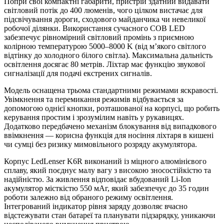
Попри свої компактні габарити, пристрій здатний видавати
світловий потік до 400 люменів, чого цілком вистачає для
підсвічування дороги, сходового майданчика чи невеликої
робочої ділянки. Використання сучасного COB LED
забезпечує рівномірний світловий промінь з приємною
колірною температурою 5000–8000 K (від м’якого світлого
відтінку до холодного білого світла). Максимальна дальність
освітлення досягає 80 метрів. Ліхтар має функцію звукової
сигналізації для подачі екстрених сигналів.
Модель оснащена трьома стандартними режимами яскравості.
Увімкнення та перемикання режимів відбувається за
допомогою однієї кнопки, розташованої на корпусі, що робить
керування простим і зрозумілим навіть у рукавицях.
Додатково передбачено механізм блокування від випадкового
ввімкнення — корисна функція для носіння ліхтаря в кишені
чи сумці без ризику мимовільного розряду акумулятора.
Корпус LedLenser K6R виконаний із міцного алюмінієвого
сплаву, який поєднує малу вагу з високою зносостійкістю та
надійністю. За живлення відповідає вбудований Li-Ion
акумулятор місткістю 550 мАг, який забезпечує до 35 годин
роботи залежно від обраного режиму освітлення.
Інтегрований індикатор рівня заряду дозволяє вчасно
відстежувати стан батареї та планувати підзарядку, уникаючи