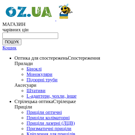
МАГАЗИН
чарівних цін
Кошик
Оптика для спостережень
Спостереження
Прилади
Біноклі
Монокуляри
Підзорні труби
Аксесуари
Штативи
L-адаптери, чохли, інше
Стрілецька оптика
Стрілецьке
Приціли
Приціли оптичні
Приціли коліматорні
Приціли лазерні (ЛЦВ)
Призматичні приціли
Кріплення для прицілів