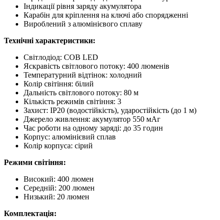
Індикації рівня заряду акумулятора
Карабін для кріплення на ключі або спорядженні
Вироблений з алюмінієвого сплаву
Технічні характеристики:
Світлодіод: COB LED
Яскравість світлового потоку: 400 люменів
Температурний відтінок: холодний
Колір світіння: білий
Дальність світлового потоку: 80 м
Кількість режимів світіння: 3
Захист: IP20 (водостійкість), ударостійкість (до 1 м)
Джерело живлення: акумулятор 550 мАг
Час роботи на одному заряді: до 35 годин
Корпус: алюмінієвий сплав
Колір корпуса: сірий
Режими світіння:
Високий: 400 люмен
Середній: 200 люмен
Низький: 20 люмен
Комплектація: