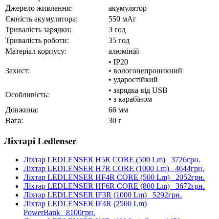
Джерело живлення:
акумулятор
Ємність акумулятора:
550 мАг
Тривалість зарядки:
3 год
Тривалість роботи:
35 год
Матеріал корпусу:
алюміній
• IP20
Захист:
• вологонепроникний
• ударостійкий
• зарядка від USB
Особливість:
• з карабіном
Довжина:
66 мм
Вага:
30 г
Ліхтарі Ledlenser
Ліхтар LEDLENSER H5R CORE (500 Lm)
3726грн.
Ліхтар LEDLENSER H7R CORE (1000 Lm)
4644грн.
Ліхтар LEDLENSER HF4R CORE (500 Lm)
2052грн.
Ліхтар LEDLENSER HF6R CORE (800 Lm)
3672грн.
Ліхтар LEDLENSER IF3R (1000 Lm)
5292грн.
Ліхтар LEDLENSER IF4R (2500 Lm)
PowerBank
8100грн.