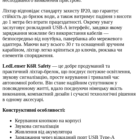
несподіваного вимкнення пристрою.
Ліхтар відповідає стандарту захисту IP20, що гарантує
стійкість до бризок води, а також витримує падіння з висоти
до 1 метра без втрати працездатності. Окрему увагу
заслуговує розкладний USB-A інтерфейс, завдяки якому
заряджання можливе без використання кабелів —
безпосередньо від ноутбука, павербанка або мережевого
адаптера. Маючи вагу всього 30 г та оснащений зручним
карабіном, ліхтар легко кріпиться до ключів, рюкзака чи
елементів спорядження.
LedLenser K6R Safety
— це добре продуманий та
практичний ліхтар-брелок, що поєднує потужне освітлення,
звукову сигналізацію, просте керування і тривалий час
автономної роботи. Він стане надійним супутником у
повсякденному житті, вдало поєднуючи німецьку якість
виконання, компактний дизайн і сучасні технологічні рішення
в одному аксесуарі.
Конструктивні особливості:
Керування кнопкою на корпусі
Звукова сигналізація
Живлення від акумулятора
Заряджання через відкидний порт USB Type-A