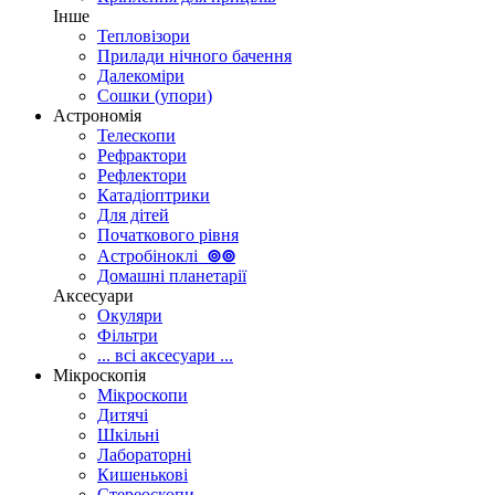
Інше
Тепловізори
Прилади нічного бачення
Далекоміри
Сошки (упори)
Астрономія
Телескопи
Рефрактори
Рефлектори
Катадіоптрики
Для дітей
Початкового рівня
Астробіноклі
⊚
⊚
Домашні планетарії
Аксесуари
Окуляри
Фільтри
... всі аксесуари ...
Мікроскопія
Мікроскопи
Дитячі
Шкільні
Лабораторні
Кишенькові
Стереоскопи