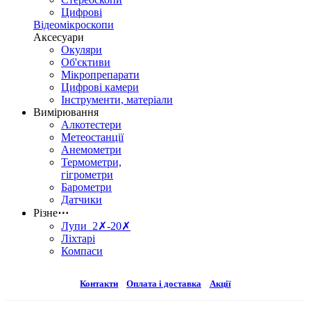
Цифрові
Відеомікроскопи
Аксесуари
Окуляри
Об'єктиви
Мікропрепарати
Цифрові камери
Інструменти, матеріали
Вимірювання
Алкотестери
Метеостанції
Анемометри
Термометри,
гігрометри
Барометри
Датчики
Різне
⋯
Лупи 2✗-20✗
Ліхтарі
Компаси
Контакти
Оплата і доставка
Акції