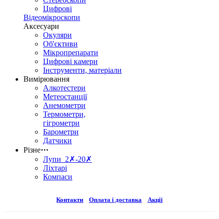
Цифрові
Відеомікроскопи
Аксесуари
Окуляри
Об'єктиви
Мікропрепарати
Цифрові камери
Інструменти, матеріали
Вимірювання
Алкотестери
Метеостанції
Анемометри
Термометри,
гігрометри
Барометри
Датчики
Різне
⋯
Лупи 2✗-20✗
Ліхтарі
Компаси
Контакти
Оплата і доставка
Акції