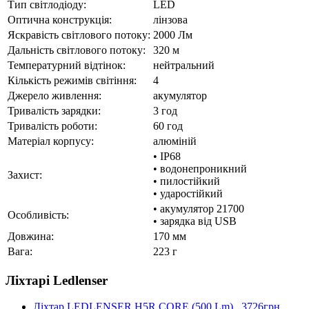
Тип світлодіоду:
LED
Оптична конструкція:
лінзова
Яскравість світлового потоку:
2000 Лм
Дальність світлового потоку:
320 м
Температурний відтінок:
нейтральний
Кількість режимів світіння:
4
Джерело живлення:
акумулятор
Тривалість зарядки:
3 год
Тривалість роботи:
60 год
Матеріал корпусу:
алюміній
• IP68
• водонепроникний
Захист:
• пилостійкий
• ударостійкий
• акумулятор 21700
Особливість:
• зарядка від USB
Довжина:
170 мм
Вага:
223 г
Ліхтарі Ledlenser
Ліхтар LEDLENSER H5R CORE (500 Lm)
3726грн.