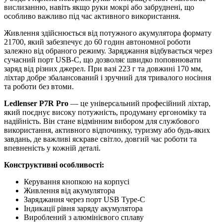
вислизанню, навіть якщо руки мокрі або забруднені, що
особливо важливо під час активного використання.
Живлення здійснюється від потужного акумулятора формату
21700, який забезпечує до 60 годин автономної роботи
залежно від обраного режиму. Заряджання відбувається через
сучасний порт USB-C, що дозволяє швидко поповнювати
заряд від різних джерел. При вазі 223 г та довжині 170 мм,
ліхтар добре збалансований і зручний для тривалого носіння
та роботи без втоми.
Ledlenser P7R Pro
— це універсальний професійний ліхтар,
який поєднує високу потужність, продуману ергономіку та
надійність. Він стане відмінним вибором для службового
використання, активного відпочинку, туризму або будь-яких
завдань, де важливі яскраве світло, довгий час роботи та
впевненість у кожній деталі.
Конструктивні особливості:
Керування кнопкою на корпусі
Живлення від акумулятора
Заряджання через порт USB Type-C
Індикації рівня заряду акумулятора
Вироблений з алюмінієвого сплаву