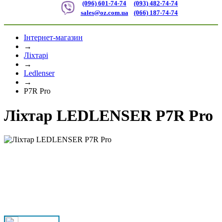
(096) 601-74-74
(093) 482-74-74
sales@oz.com.ua
(066) 187-74-74
Інтернет-магазин
→
Ліхтарі
→
Ledlenser
→
P7R Pro
Ліхтар LEDLENSER P7R Pro