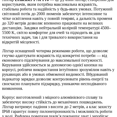
користувачів, яким потрібна максимальна яскравість,
стабільна робота та надійність у будь-яких умовах. Потужний
світловий потік до 2000 люменів забезпечує інтенсивне та
чітке освітлення навіть у повній темряві, а дальність променя
до 320 метрів дозволяє впевнено працювати на великих
дистанціях. Завдяки нейтральній колірній температурі 4500–
5500 K, світло комфортне для очей та підходить як для
технічних задач, так і для тривалого використання на
відкритій місцевості.
Ліхтар оснащений чотирма режимами роботи, що дозволяє
гнучко адаптувати яскравість під конкретні потреби — від
економного підсвічування до максимальної потужності.
Керування здійснюється за допомогою однієї кнопки на
корпусі, роблячи використання інтуїтивно зрозумілим навіть у
рукавицях або в умовах обмеженої видимості. Вбудований
індикатор зарядки дозволяє контролювати рівень енергії та
своєчасно планувати підзарядку, уникаючи несподіваного
вимкнення.
Корпус виготовлений з міцного алюмінієвого сплаву та
забезпечує високу стійкість до механічних пошкоджень.
Ліхтар витримує падіння з висоти до 2 метрів, а клас захисту
IP68 гарантує повну пилонепроникність і можливість роботи
у воді. Рифлена поверхня руків’я покращує хват і запобігає