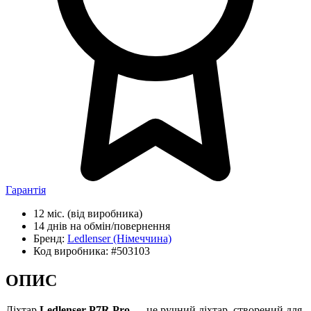
Гарантія
12 міс.
(від виробника)
14 днів
на обмін/повернення
Бренд:
Ledlenser
(Німеччина)
Код виробника:
#503103
ОПИС
Ліхтар
Ledlenser P7R Pro
— це ручний ліхтар, створений для