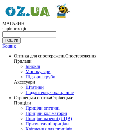
МАГАЗИН
чарівних цін
Кошик
Оптика для спостережень
Спостереження
Прилади
Біноклі
Монокуляри
Підзорні труби
Аксесуари
Штативи
L-адаптери, чохли, інше
Стрілецька оптика
Стрілецьке
Приціли
Приціли оптичні
Приціли коліматорні
Приціли лазерні (ЛЦВ)
Призматичні приціли
Кріплення для прицілів