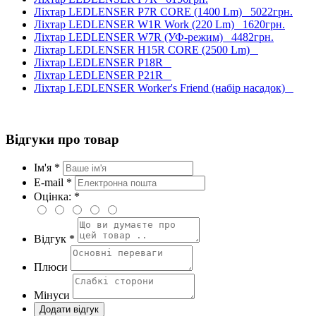
Ліхтар LEDLENSER P7R CORE (1400 Lm)
5022грн.
Ліхтар LEDLENSER W1R Work (220 Lm)
1620грн.
Ліхтар LEDLENSER W7R (УФ-режим)
4482грн.
Ліхтар LEDLENSER H15R CORE (2500 Lm)
Ліхтар LEDLENSER P18R
Ліхтар LEDLENSER P21R
Ліхтар LEDLENSER Worker's Friend (набір насадок)
Відгуки про товар
Ім'я *
E-mail *
Оцінка: *
Відгук *
Плюси
Мінуси