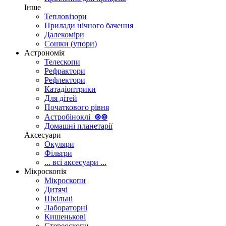
Інше
Тепловізори
Прилади нічного бачення
Далекоміри
Сошки (упори)
Астрономія
Телескопи
Рефрактори
Рефлектори
Катадіоптрики
Для дітей
Початкового рівня
Астробіноклі
⊚
⊚
Домашні планетарії
Аксесуари
Окуляри
Фільтри
... всі аксесуари ...
Мікроскопія
Мікроскопи
Дитячі
Шкільні
Лабораторні
Кишенькові
Стереоскопи