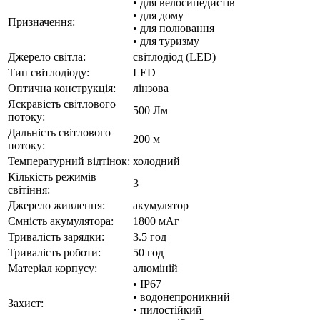
• для велосипедистів
• для дому
Призначення:
• для полювання
• для туризму
Джерело світла:
світлодіод (LED)
Тип світлодіоду:
LED
Оптична конструкція:
лінзова
Яскравість світлового
500 Лм
потоку:
Дальність світлового
200 м
потоку:
Температурний відтінок:
холодний
Кількість режимів
3
світіння:
Джерело живлення:
акумулятор
Ємність акумулятора:
1800 мАг
Тривалість зарядки:
3.5 год
Тривалість роботи:
50 год
Матеріал корпусу:
алюміній
• IP67
• водонепроникний
Захист:
• пилостійкий