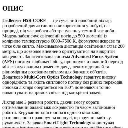
ОПИС
Ledlenser H5R CORE
— це сучасний налобний ліхтар,
розроблений для активного використання у побуті, на
природі, під час роботи або тренувань у темний час доби.
Модель забезпечує світловий потік до 500 люменів із
колірною температурою 6000–7500 K, формуючи яскраве та
чітке біле світло. Максимальна дистанція освітлення сягає 200
метрів, що дозволяє впевнено орієнтуватися на відкритій
місцевості. Запатентована система
Advanced Focus System
(AFS)
поєднує відбивач і лінзу, пропонуючи плавний перехід
між сфокусованим променем для далеких відстаней та
рівномірним розсіяним світлом для ближніх об’єктів.
Додатково
Multi-Core Optics Technology
гарантує високу
однорідність та якість світлового потоку без різких переходів.
Головка ліхтаря обертається на 160°, дозволяючи точно
налаштувати напрямок світла під конкретні задачі.
Ліхтар має 3 режими роботи, даючи змогу обрати
оптимальний баланс між яскравістю та часом автономної
роботи. Керування здійснюється однією кнопкою,
розташованою праворуч на корпусі, що зручно навіть у
рукавичках. Завдяки
Smart Light Technology
користувач
отримує інтуїтивне керування режимами та стабільну роботу