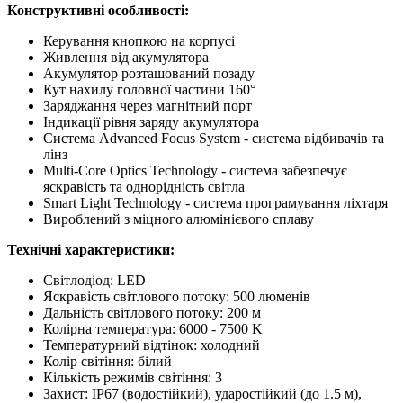
Конструктивні особливості:
Керування кнопкою на корпусі
Живлення від акумулятора
Акумулятор розташований позаду
Кут нахилу головної частини 160°
Заряджання через магнітний порт
Індикації рівня заряду акумулятора
Система Advanced Focus System - система відбивачів та
лінз
Multi-Core Optics Technology - система забезпечує
яскравість та однорідність світла
Smart Light Technology - система програмування ліхтаря
Вироблений з міцного алюмінієвого сплаву
Технічні характеристики:
Світлодіод: LED
Яскравість світлового потоку: 500 люменів
Дальність світлового потоку: 200 м
Колірна температура: 6000 - 7500 K
Температурний відтінок: холодний
Колір світіння: білий
Кількість режимів світіння: 3
Захист: IP67 (водостійкий), ударостійкий (до 1.5 м),