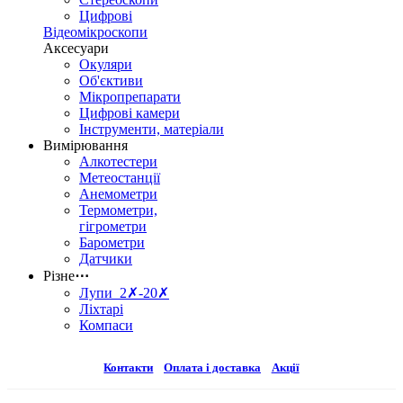
Цифрові
Відеомікроскопи
Аксесуари
Окуляри
Об'єктиви
Мікропрепарати
Цифрові камери
Інструменти, матеріали
Вимірювання
Алкотестери
Метеостанції
Анемометри
Термометри,
гігрометри
Барометри
Датчики
Різне
⋯
Лупи 2✗-20✗
Ліхтарі
Компаси
Контакти
Оплата і доставка
Акції