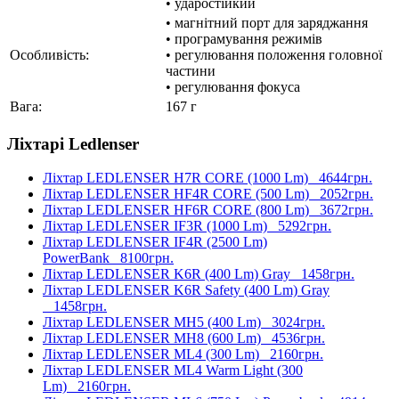
• ударостійкий
• магнітний порт для заряджання
• програмування режимів
Особливість:
• регулювання положення головної
частини
• регулювання фокуса
Вага:
167 г
Ліхтарі Ledlenser
Ліхтар LEDLENSER H7R CORE (1000 Lm)
4644грн.
Ліхтар LEDLENSER HF4R CORE (500 Lm)
2052грн.
Ліхтар LEDLENSER HF6R CORE (800 Lm)
3672грн.
Ліхтар LEDLENSER IF3R (1000 Lm)
5292грн.
Ліхтар LEDLENSER IF4R (2500 Lm)
PowerBank
8100грн.
Ліхтар LEDLENSER K6R (400 Lm) Gray
1458грн.
Ліхтар LEDLENSER K6R Safety (400 Lm) Gray
1458грн.
Ліхтар LEDLENSER MH5 (400 Lm)
3024грн.
Ліхтар LEDLENSER MH8 (600 Lm)
4536грн.
Ліхтар LEDLENSER ML4 (300 Lm)
2160грн.
Ліхтар LEDLENSER ML4 Warm Light (300
Lm)
2160грн.