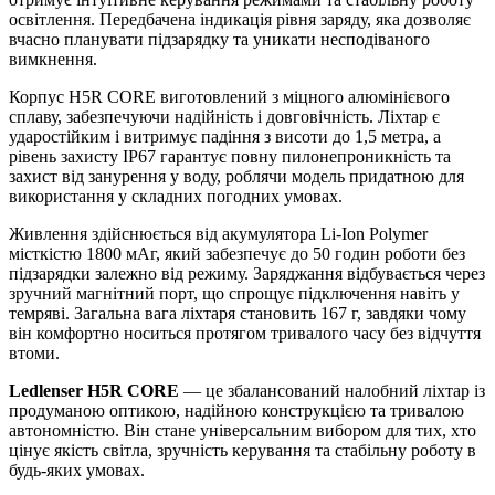
освітлення. Передбачена індикація рівня заряду, яка дозволяє
вчасно планувати підзарядку та уникати несподіваного
вимкнення.
Корпус H5R CORE виготовлений з міцного алюмінієвого
сплаву, забезпечуючи надійність і довговічність. Ліхтар є
ударостійким і витримує падіння з висоти до 1,5 метра, а
рівень захисту IP67 гарантує повну пилонепроникність та
захист від занурення у воду, роблячи модель придатною для
використання у складних погодних умовах.
Живлення здійснюється від акумулятора Li-Ion Polymer
місткістю 1800 мАг, який забезпечує до 50 годин роботи без
підзарядки залежно від режиму. Заряджання відбувається через
зручний магнітний порт, що спрощує підключення навіть у
темряві. Загальна вага ліхтаря становить 167 г, завдяки чому
він комфортно носиться протягом тривалого часу без відчуття
втоми.
Ledlenser H5R CORE
— це збалансований налобний ліхтар із
продуманою оптикою, надійною конструкцією та тривалою
автономністю. Він стане універсальним вибором для тих, хто
цінує якість світла, зручність керування та стабільну роботу в
будь-яких умовах.