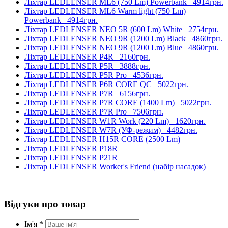
Ліхтар LEDLENSER ML6 (750 Lm) Powerbank
4914грн.
Ліхтар LEDLENSER ML6 Warm light (750 Lm)
Powerbank
4914грн.
Ліхтар LEDLENSER NEO 5R (600 Lm) White
2754грн.
Ліхтар LEDLENSER NEO 9R (1200 Lm) Black
4860грн.
Ліхтар LEDLENSER NEO 9R (1200 Lm) Blue
4860грн.
Ліхтар LEDLENSER P4R
2160грн.
Ліхтар LEDLENSER P5R
3888грн.
Ліхтар LEDLENSER P5R Pro
4536грн.
Ліхтар LEDLENSER P6R CORE QC
5022грн.
Ліхтар LEDLENSER P7R
6156грн.
Ліхтар LEDLENSER P7R CORE (1400 Lm)
5022грн.
Ліхтар LEDLENSER P7R Pro
7506грн.
Ліхтар LEDLENSER W1R Work (220 Lm)
1620грн.
Ліхтар LEDLENSER W7R (УФ-режим)
4482грн.
Ліхтар LEDLENSER H15R CORE (2500 Lm)
Ліхтар LEDLENSER P18R
Ліхтар LEDLENSER P21R
Ліхтар LEDLENSER Worker's Friend (набір насадок)
Відгуки про товар
Ім'я *