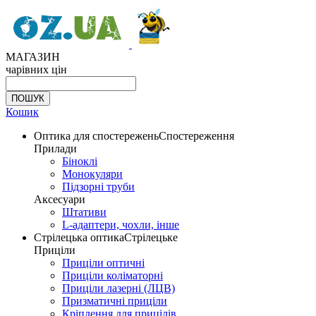
МАГАЗИН
чарівних цін
Кошик
Оптика для спостережень
Спостереження
Прилади
Біноклі
Монокуляри
Підзорні труби
Аксесуари
Штативи
L-адаптери, чохли, інше
Стрілецька оптика
Стрілецьке
Приціли
Приціли оптичні
Приціли коліматорні
Приціли лазерні (ЛЦВ)
Призматичні приціли
Кріплення для прицілів