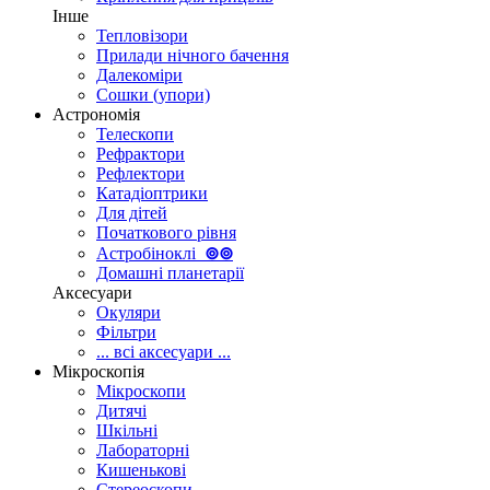
Інше
Тепловізори
Прилади нічного бачення
Далекоміри
Сошки (упори)
Астрономія
Телескопи
Рефрактори
Рефлектори
Катадіоптрики
Для дітей
Початкового рівня
Астробіноклі
⊚
⊚
Домашні планетарії
Аксесуари
Окуляри
Фільтри
... всі аксесуари ...
Мікроскопія
Мікроскопи
Дитячі
Шкільні
Лабораторні
Кишенькові
Стереоскопи