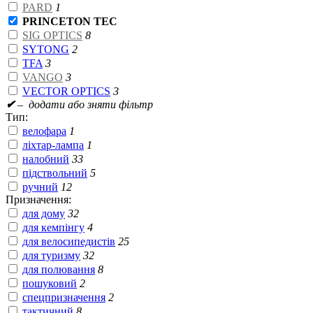
PARD
1
PRINCETON TEC
SIG OPTICS
8
SYTONG
2
TFA
3
VANGO
3
VECTOR OPTICS
3
✔
– додати або зняти фільтр
Тип:
велофара
1
ліхтар-лампа
1
налобний
33
підствольний
5
ручний
12
Призначення:
для дому
32
для кемпінгу
4
для велосипедистів
25
для туризму
32
для полювання
8
пошуковий
2
спецпризначення
2
тактичний
8