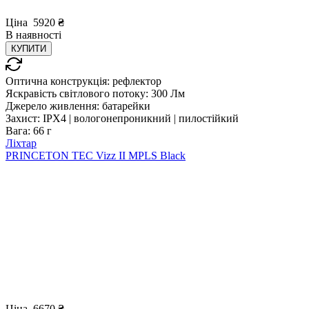
Ціна
5920
₴
В
наявності
КУПИТИ
Оптична конструкція:
рефлектор
Яскравість світлового потоку:
300 Лм
Джерело живлення:
батарейки
Захист:
IPX4 | вологонепроникний | пилостійкий
Вага:
66 г
Ліхтар
PRINCETON TEC Vizz II MPLS Black
Ціна
6670
₴