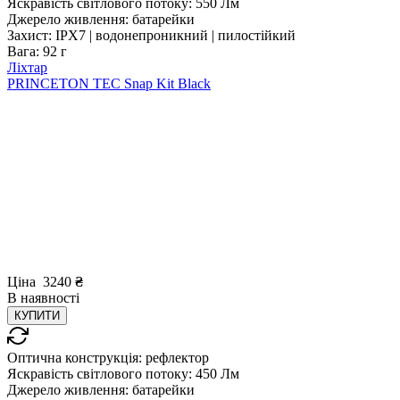
Яскравість світлового потоку:
550 Лм
Джерело живлення:
батарейки
Захист:
IPX7 | водонепроникний | пилостійкий
Вага:
92 г
Ліхтар
PRINCETON TEC Snap Kit Black
Ціна
3240
₴
В
наявності
КУПИТИ
Оптична конструкція:
рефлектор
Яскравість світлового потоку:
450 Лм
Джерело живлення:
батарейки