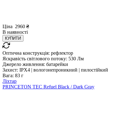
Ціна
2960
₴
В
наявності
КУПИТИ
Оптична конструкція:
рефлектор
Яскравість світлового потоку:
530 Лм
Джерело живлення:
батарейки
Захист:
IPX4 | вологонепроникний | пилостійкий
Вага:
83 г
Ліхтар
PRINCETON TEC Refuel Black / Dark Gray