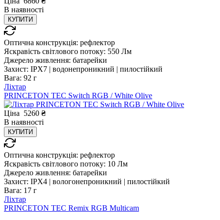
Ціна
6860
₴
В
наявності
КУПИТИ
Оптична конструкція:
рефлектор
Яскравість світлового потоку:
550 Лм
Джерело живлення:
батарейки
Захист:
IPX7 | водонепроникний | пилостійкий
Вага:
92 г
Ліхтар
PRINCETON TEC Switch RGB / White Olive
Ціна
5260
₴
В
наявності
КУПИТИ
Оптична конструкція:
рефлектор
Яскравість світлового потоку:
10 Лм
Джерело живлення:
батарейки
Захист:
IPX4 | вологонепроникний | пилостійкий
Вага:
17 г
Ліхтар
PRINCETON TEC Remix RGB Multicam