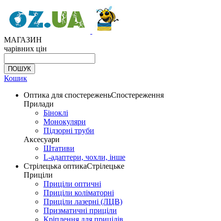
МАГАЗИН
чарівних цін
Кошик
Оптика для спостережень
Спостереження
Прилади
Біноклі
Монокуляри
Підзорні труби
Аксесуари
Штативи
L-адаптери, чохли, інше
Стрілецька оптика
Стрілецьке
Приціли
Приціли оптичні
Приціли коліматорні
Приціли лазерні (ЛЦВ)
Призматичні приціли
Кріплення для прицілів