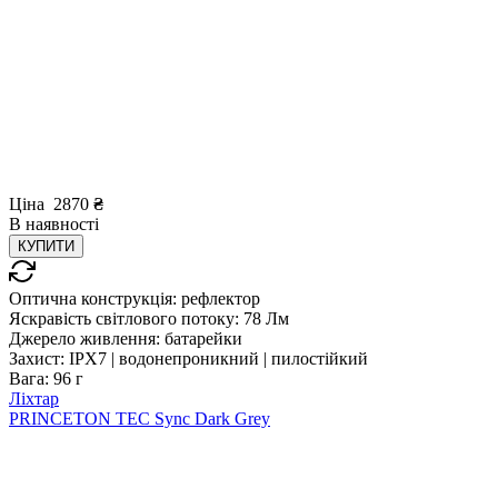
Ціна
2870
₴
В
наявності
КУПИТИ
Оптична конструкція:
рефлектор
Яскравість світлового потоку:
78 Лм
Джерело живлення:
батарейки
Захист:
IPX7 | водонепроникний | пилостійкий
Вага:
96 г
Ліхтар
PRINCETON TEC Sync Dark Grey