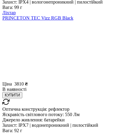
Захист:
IPX4 | вологонепроникний | пилостійкий
Вага:
99 г
Ліхтар
PRINCETON TEC Vizz RGB Black
Ціна
3810
₴
В
наявності
КУПИТИ
Оптична конструкція:
рефлектор
Яскравість світлового потоку:
550 Лм
Джерело живлення:
батарейки
Захист:
IPX7 | водонепроникний | пилостійкий
Вага:
92 г