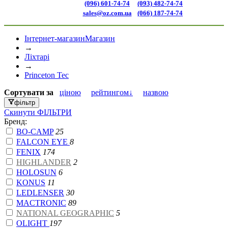
(096) 601-74-74
(093) 482-74-74
sales@oz.com.ua
(066) 187-74-74
Інтернет-магазин
Магазин
→
Ліхтарі
→
Princeton Tec
Сортувати
за
ціною
рейтингом↓
назвою
фільтр
Скинути
ФІЛЬТРИ
Бренд:
BO-CAMP
25
FALCON EYE
8
FENIX
174
HIGHLANDER
2
HOLOSUN
6
KONUS
11
LEDLENSER
30
MACTRONIC
89
NATIONAL GEOGRAPHIC
5
OLIGHT
197