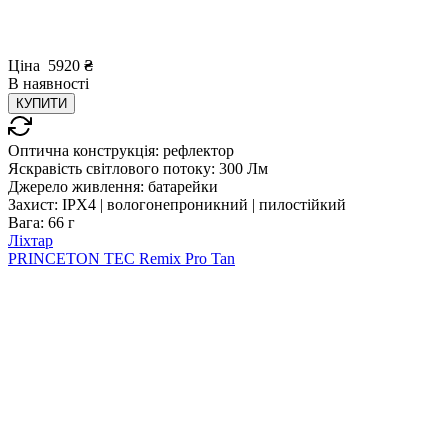
Ціна
5920
₴
В
наявності
КУПИТИ
Оптична конструкція:
рефлектор
Яскравість світлового потоку:
300 Лм
Джерело живлення:
батарейки
Захист:
IPX4 | вологонепроникний | пилостійкий
Вага:
66 г
Ліхтар
PRINCETON TEC Remix Pro Tan