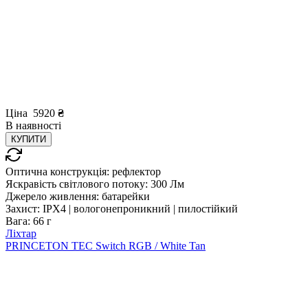
Ціна
5920
₴
В
наявності
КУПИТИ
Оптична конструкція:
рефлектор
Яскравість світлового потоку:
300 Лм
Джерело живлення:
батарейки
Захист:
IPX4 | вологонепроникний | пилостійкий
Вага:
66 г
Ліхтар
PRINCETON TEC Switch RGB / White Tan