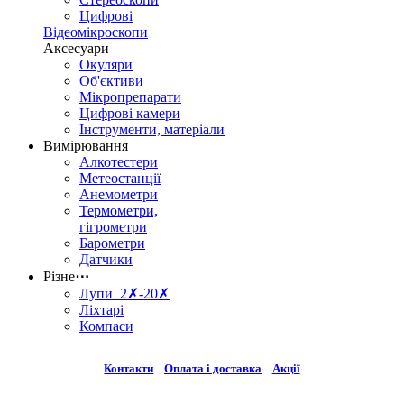
Цифрові
Відеомікроскопи
Аксесуари
Окуляри
Об'єктиви
Мікропрепарати
Цифрові камери
Інструменти, матеріали
Вимірювання
Алкотестери
Метеостанції
Анемометри
Термометри,
гігрометри
Барометри
Датчики
Різне
⋯
Лупи 2✗-20✗
Ліхтарі
Компаси
Контакти
Оплата і доставка
Акції