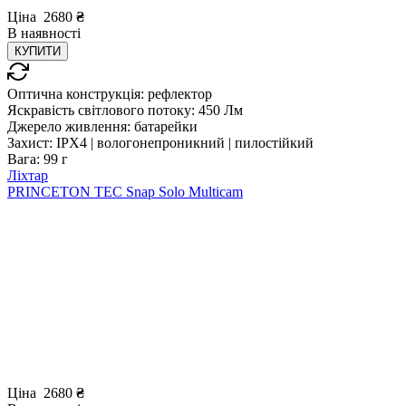
Ціна
2680
₴
В
наявності
КУПИТИ
Оптична конструкція:
рефлектор
Яскравість світлового потоку:
450 Лм
Джерело живлення:
батарейки
Захист:
IPX4 | вологонепроникний | пилостійкий
Вага:
99 г
Ліхтар
PRINCETON TEC Snap Solo Multicam
Ціна
2680
₴