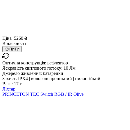
Ціна
5260
₴
В
наявності
КУПИТИ
Оптична конструкція:
рефлектор
Яскравість світлового потоку:
10 Лм
Джерело живлення:
батарейки
Захист:
IPX4 | вологонепроникний | пилостійкий
Вага:
17 г
Ліхтар
PRINCETON TEC Switch RGB / IR Olive