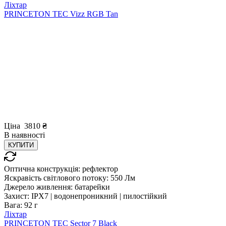
Ліхтар
PRINCETON TEC Vizz RGB Tan
Ціна
3810
₴
В
наявності
КУПИТИ
Оптична конструкція:
рефлектор
Яскравість світлового потоку:
550 Лм
Джерело живлення:
батарейки
Захист:
IPX7 | водонепроникний | пилостійкий
Вага:
92 г
Ліхтар
PRINCETON TEC Sector 7 Black