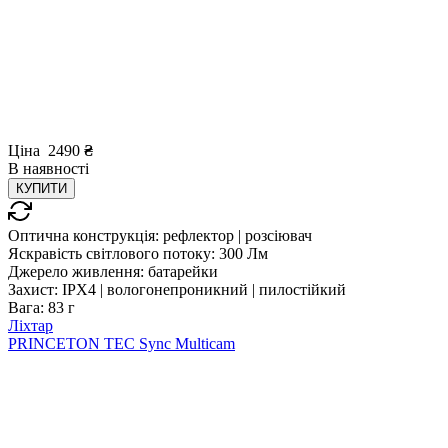
Ціна
2490
₴
В
наявності
КУПИТИ
Оптична конструкція:
рефлектор | розсіювач
Яскравість світлового потоку:
300 Лм
Джерело живлення:
батарейки
Захист:
IPX4 | вологонепроникний | пилостійкий
Вага:
83 г
Ліхтар
PRINCETON TEC Sync Multicam