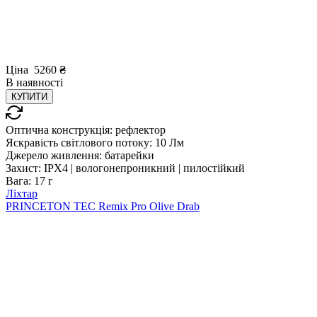
Ціна
5260
₴
В
наявності
КУПИТИ
Оптична конструкція:
рефлектор
Яскравість світлового потоку:
10 Лм
Джерело живлення:
батарейки
Захист:
IPX4 | вологонепроникний | пилостійкий
Вага:
17 г
Ліхтар
PRINCETON TEC Remix Pro Olive Drab