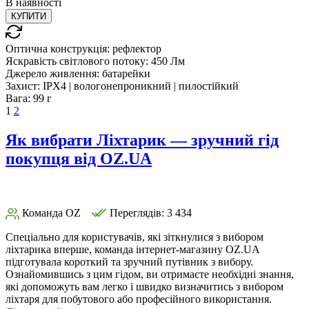
В
наявності
КУПИТИ
Оптична конструкція:
рефлектор
Яскравість світлового потоку:
450 Лм
Джерело живлення:
батарейки
Захист:
IPX4 | вологонепроникний | пилостійкий
Вага:
99 г
1
2
Як вибрати Ліхтарик — зручний гід
покупця від OZ.UA
Команда OZ
Переглядів: 3 434
Спеціально для користувачів, які зіткнулися з вибором
ліхтарика вперше, команда інтернет-магазину OZ.UA
підготувала короткий та зручний путівник з вибору.
Ознайомившись з цим гідом, ви отримаєте необхідні знання,
які допоможуть вам легко і швидко визначитись з вибором
ліхтаря для побутового або професійного використання.