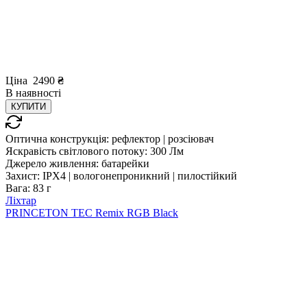
Ціна
2490
₴
В
наявності
КУПИТИ
Оптична конструкція:
рефлектор | розсіювач
Яскравість світлового потоку:
300 Лм
Джерело живлення:
батарейки
Захист:
IPX4 | вологонепроникний | пилостійкий
Вага:
83 г
Ліхтар
PRINCETON TEC Remix RGB Black