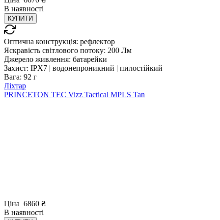
В
наявності
КУПИТИ
Оптична конструкція:
рефлектор
Яскравість світлового потоку:
200 Лм
Джерело живлення:
батарейки
Захист:
IPX7 | водонепроникний | пилостійкий
Вага:
92 г
Ліхтар
PRINCETON TEC Vizz Tactical MPLS Tan
Ціна
6860
₴
В
наявності