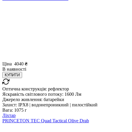
Ціна
4040
₴
В
наявності
КУПИТИ
Оптична конструкція:
рефлектор
Яскравість світлового потоку:
1600 Лм
Джерело живлення:
батарейки
Захист:
IPX8 | водонепроникний | пилостійкий
Вага:
1075 г
Ліхтар
PRINCETON TEC Quad Tactical Olive Drab