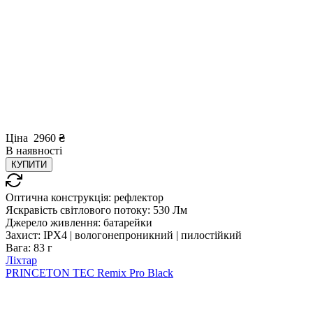
Ціна
2960
₴
В
наявності
КУПИТИ
Оптична конструкція:
рефлектор
Яскравість світлового потоку:
530 Лм
Джерело живлення:
батарейки
Захист:
IPX4 | вологонепроникний | пилостійкий
Вага:
83 г
Ліхтар
PRINCETON TEC Remix Pro Black