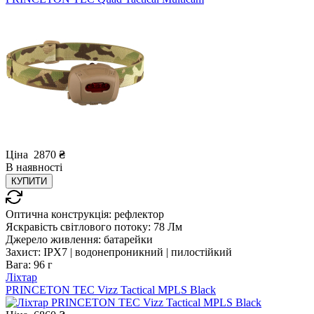
Ціна
2870
₴
В
наявності
КУПИТИ
Оптична конструкція:
рефлектор
Яскравість світлового потоку:
78 Лм
Джерело живлення:
батарейки
Захист:
IPX7 | водонепроникний | пилостійкий
Вага:
96 г
Ліхтар
PRINCETON TEC Vizz Tactical MPLS Black