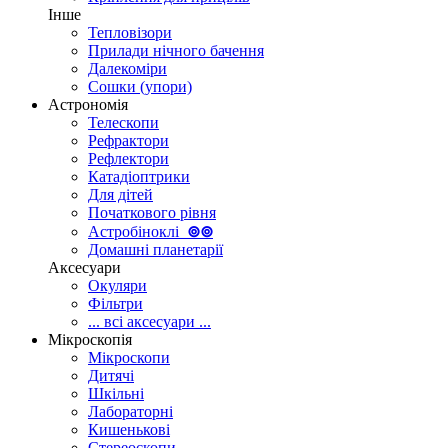
Інше
Тепловізори
Прилади нічного бачення
Далекоміри
Сошки (упори)
Астрономія
Телескопи
Рефрактори
Рефлектори
Катадіоптрики
Для дітей
Початкового рівня
Астробіноклі
⊚
⊚
Домашні планетарії
Аксесуари
Окуляри
Фільтри
... всі аксесуари ...
Мікроскопія
Мікроскопи
Дитячі
Шкільні
Лабораторні
Кишенькові
Стереоскопи