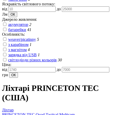
Яскравість світлового потоку:
від
до
Лм
Джерело живлення:
акумулятор
2
батарейки
41
Особливість:
weaver/picatinny
5
з карабіном
1
з магнітом
4
зарядка від USB
1
світлодіоди різних кольорів
30
Ціна:
від
до
грн
Ліхтарі PRINCETON TEC
(США)
Ліхтар
PRINCETON TEC Quad Tactical Multicam