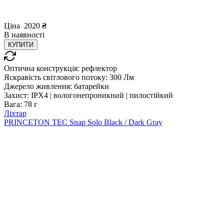
Ціна
2020
₴
В
наявності
КУПИТИ
Оптична конструкція:
рефлектор
Яскравість світлового потоку:
300 Лм
Джерело живлення:
батарейки
Захист:
IPX4 | вологонепроникний | пилостійкий
Вага:
78 г
Ліхтар
PRINCETON TEC Snap Solo Black / Dark Gray