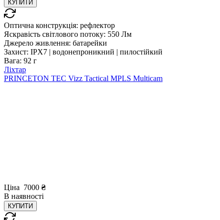
КУПИТИ
Оптична конструкція:
рефлектор
Яскравість світлового потоку:
550 Лм
Джерело живлення:
батарейки
Захист:
IPX7 | водонепроникний | пилостійкий
Вага:
92 г
Ліхтар
PRINCETON TEC Vizz Tactical MPLS Multicam
Ціна
7000
₴
В
наявності
КУПИТИ