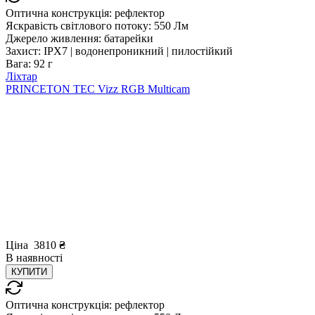
Оптична конструкція:
рефлектор
Яскравість світлового потоку:
550 Лм
Джерело живлення:
батарейки
Захист:
IPX7 | водонепроникний | пилостійкий
Вага:
92 г
Ліхтар
PRINCETON TEC Vizz RGB Multicam
Ціна
3810
₴
В
наявності
КУПИТИ
Оптична конструкція:
рефлектор