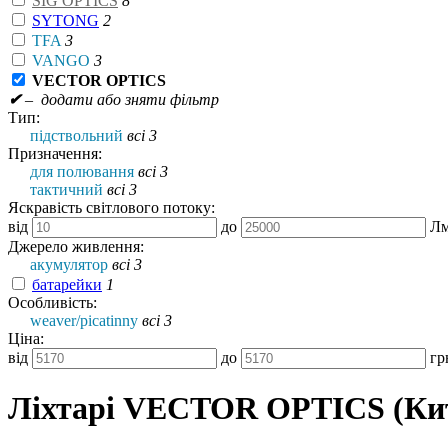
SIG OPTICS
8
SYTONG
2
TFA
3
VANGO
3
VECTOR OPTICS
✔
– додати або зняти фільтр
Тип:
підствольний
всі 3
Призначення:
для полювання
всі 3
тактичний
всі 3
Яскравість світлового потоку:
від
до
Л
Джерело живлення:
акумулятор
всі 3
батарейки
1
Особливість:
weaver/picatinny
всі 3
Ціна:
від
до
гр
Ліхтарі VECTOR OPTICS (Ки