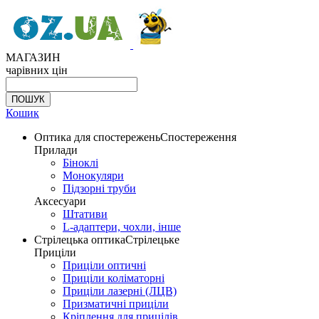
МАГАЗИН
чарівних цін
Кошик
Оптика для спостережень
Спостереження
Прилади
Біноклі
Монокуляри
Підзорні труби
Аксесуари
Штативи
L-адаптери, чохли, інше
Стрілецька оптика
Стрілецьке
Приціли
Приціли оптичні
Приціли коліматорні
Приціли лазерні (ЛЦВ)
Призматичні приціли
Кріплення для прицілів