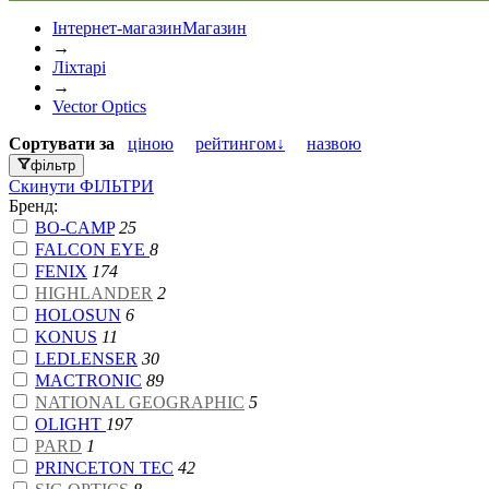
Інтернет-магазин
Магазин
→
Ліхтарі
→
Vector Optics
Сортувати
за
ціною
рейтингом↓
назвою
фільтр
Скинути
ФІЛЬТРИ
Бренд:
BO-CAMP
25
FALCON EYE
8
FENIX
174
HIGHLANDER
2
HOLOSUN
6
KONUS
11
LEDLENSER
30
MACTRONIC
89
NATIONAL GEOGRAPHIC
5
OLIGHT
197
PARD
1
PRINCETON TEC
42