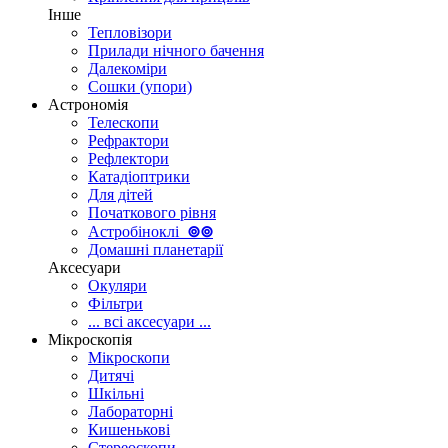
Інше
Тепловізори
Прилади нічного бачення
Далекоміри
Сошки (упори)
Астрономія
Телескопи
Рефрактори
Рефлектори
Катадіоптрики
Для дітей
Початкового рівня
Астробіноклі
⊚
⊚
Домашні планетарії
Аксесуари
Окуляри
Фільтри
... всі аксесуари ...
Мікроскопія
Мікроскопи
Дитячі
Шкільні
Лабораторні
Кишенькові
Стереоскопи