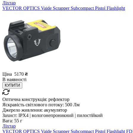
Ліхтар
VECTOR OPTICS Vaide Scrapper Subcompact Pistol Flashlight
Ціна
5170
₴
В
наявності
КУПИТИ
Оптична конструкція:
рефлектор
Яскравість світлового потоку:
500 Лм
Джерело живлення:
акумулятор
Захист:
IPX4 | вологонепроникний | пилостійкий
Вага:
55 г
Ліхтар
VECTOR OPTICS Vaide Scrapper Subcompact Pistol Flashlight F