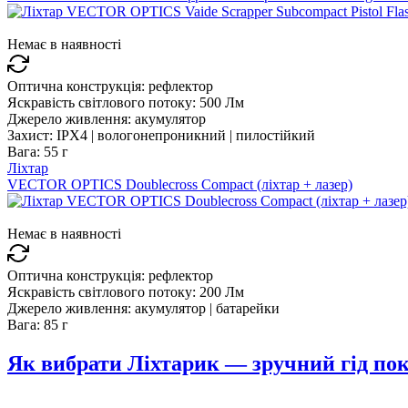
Немає в наявності
Оптична конструкція:
рефлектор
Яскравість світлового потоку:
500 Лм
Джерело живлення:
акумулятор
Захист:
IPX4 | вологонепроникний | пилостійкий
Вага:
55 г
Ліхтар
VECTOR OPTICS Doublecross Compact (ліхтар + лазер)
Немає в наявності
Оптична конструкція:
рефлектор
Яскравість світлового потоку:
200 Лм
Джерело живлення:
акумулятор | батарейки
Вага:
85 г
Як вибрати Ліхтарик — зручний гід по