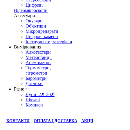
Цифрові
Відеомікроскопи
Аксесуари
Окуляри
Об'єктиви
Мікропрепарати
Цифрові камери
Інструменти, матеріали
Вимірювання
Алкотестери
Метеостанції
Анемометри
Термометри,
гігрометри
Барометри
Датчики
Різне
⋯
Лупи 2✗-20✗
Ліхтарі
Компаси
КОНТАКТИ
ОПЛАТА І ДОСТАВКА
АКЦІЇ