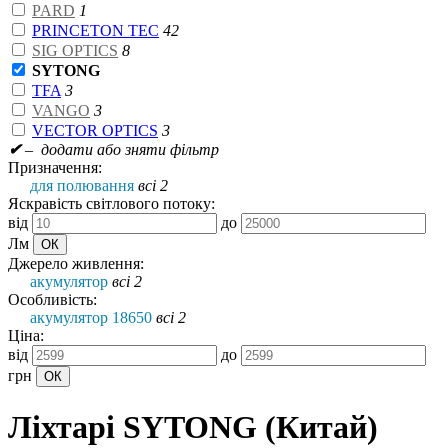
PARD
1
PRINCETON TEC
42
SIG OPTICS
8
SYTONG
TFA
3
VANGO
3
VECTOR OPTICS
3
✔
– додати або зняти фільтр
Призначення:
для полювання
всі 2
Яскравість світлового потоку:
від
до
Лм
Джерело живлення:
акумулятор
всі 2
Особливість:
акумулятор 18650
всі 2
Ціна:
від
до
грн
Ліхтарі SYTONG (Китай)