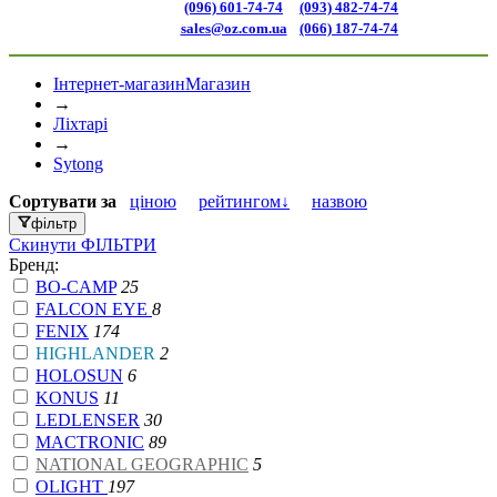
(096) 601-74-74
(093) 482-74-74
sales@oz.com.ua
(066) 187-74-74
Інтернет-магазин
Магазин
→
Ліхтарі
→
Sytong
Сортувати
за
ціною
рейтингом↓
назвою
фільтр
Скинути
ФІЛЬТРИ
Бренд:
BO-CAMP
25
FALCON EYE
8
FENIX
174
HIGHLANDER
2
HOLOSUN
6
KONUS
11
LEDLENSER
30
MACTRONIC
89
NATIONAL GEOGRAPHIC
5
OLIGHT
197