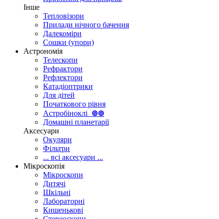
Інше
Тепловізори
Прилади нічного бачення
Далекоміри
Сошки (упори)
Астрономія
Телескопи
Рефрактори
Рефлектори
Катадіоптрики
Для дітей
Початкового рівня
Астробіноклі
⊚
⊚
Домашні планетарії
Аксесуари
Окуляри
Фільтри
... всі аксесуари ...
Мікроскопія
Мікроскопи
Дитячі
Шкільні
Лабораторні
Кишенькові
Стереоскопи