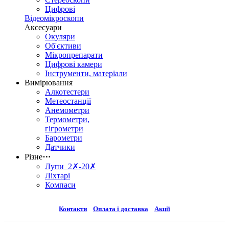
Цифрові
Відеомікроскопи
Аксесуари
Окуляри
Об'єктиви
Мікропрепарати
Цифрові камери
Інструменти, матеріали
Вимірювання
Алкотестери
Метеостанції
Анемометри
Термометри,
гігрометри
Барометри
Датчики
Різне
⋯
Лупи 2✗-20✗
Ліхтарі
Компаси
Контакти
Оплата і доставка
Акції