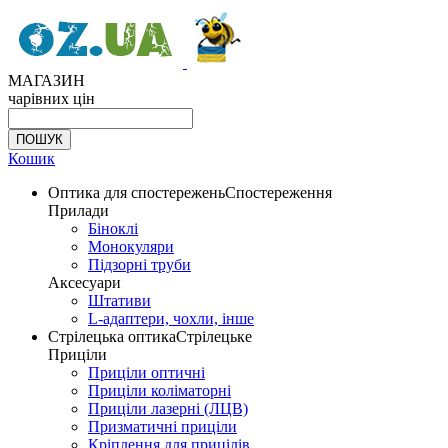
МАГАЗИН
чарівних цін
Кошик
Оптика для спостережень
Спостереження
Прилади
Біноклі
Монокуляри
Підзорні труби
Аксесуари
Штативи
L-адаптери, чохли, інше
Стрілецька оптика
Стрілецьке
Приціли
Приціли оптичні
Приціли коліматорні
Приціли лазерні (ЛЦВ)
Призматичні приціли
Кріплення для прицілів