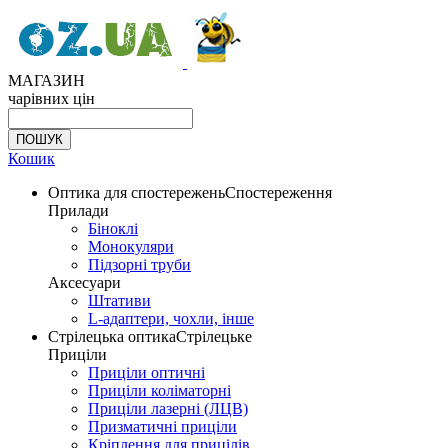
МАГАЗИН
чарівних цін
Кошик
Оптика для спостережень
Спостереження
Прилади
Біноклі
Монокуляри
Підзорні труби
Аксесуари
Штативи
L-адаптери, чохли, інше
Стрілецька оптика
Стрілецьке
Приціли
Приціли оптичні
Приціли коліматорні
Приціли лазерні (ЛЦВ)
Призматичні приціли
Кріплення для прицілів