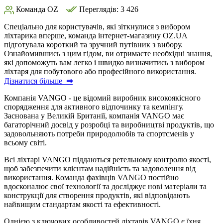
Команда OZ
Переглядів: 3 426
Спеціально для користувачів, які зіткнулися з вибором
ліхтарика вперше, команда інтернет-магазину OZ.UA
підготувала короткий та зручний путівник з вибору.
Ознайомившись з цим гідом, ви отримаєте необхідні знання,
які допоможуть вам легко і швидко визначитись з вибором
ліхтаря для побутового або професійного використання.
Дізнатися більше
⇒
Компанія VANGO - це відомий виробник високоякісного
спорядження для активного відпочинку та кемпінгу.
Заснована у Великій Британії, компанія VANGO має
багаторічний досвід у розробці та виробництві продуктів, що
задовольняють потреби природолюбів та спортсменів у
всьому світі.
Всі ліхтарі VANGO піддаються ретельному контролю якості,
щоб забезпечити клієнтам надійність та задоволення від
використання. Команда фахівців VANGO постійно
вдосконалює свої технології та досліджує нові матеріали та
конструкції для створення продуктів, які відповідають
найвищим стандартам якості та ефективності.
Однією з ключових особливостей ліхтарів VANGO є їхня