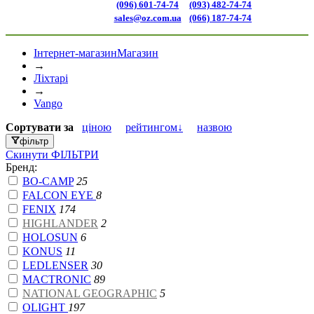
(096) 601-74-74
(093) 482-74-74
sales@oz.com.ua
(066) 187-74-74
Інтернет-магазин
Магазин
→
Ліхтарі
→
Vango
Сортувати
за
ціною
рейтингом↓
назвою
фільтр
Скинути
ФІЛЬТРИ
Бренд:
BO-CAMP
25
FALCON EYE
8
FENIX
174
HIGHLANDER
2
HOLOSUN
6
KONUS
11
LEDLENSER
30
MACTRONIC
89
NATIONAL GEOGRAPHIC
5
OLIGHT
197