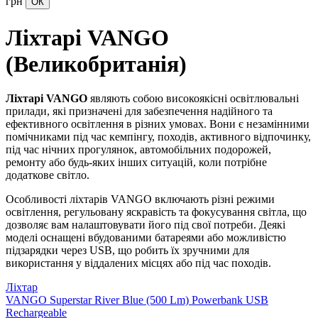
грн
Ліхтарі VANGO
(Великобританія)
Ліхтарі VANGO
являють собою високоякісні освітлювальні
прилади, які призначені для забезпечення надійного та
ефективного освітлення в різних умовах. Вони є незамінними
помічниками під час кемпінгу, походів, активного відпочинку,
під час нічних прогулянок, автомобільних подорожей,
ремонту або будь-яких інших ситуацій, коли потрібне
додаткове світло.
Особливості ліхтарів VANGO включають різні режими
освітлення, регульовану яскравість та фокусування світла, що
дозволяє вам налаштовувати його під свої потреби. Деякі
моделі оснащені вбудованими батареями або можливістю
підзарядки через USB, що робить їх зручними для
використання у віддалених місцях або під час походів.
Ліхтар
VANGO Superstar River Blue (500 Lm) Powerbank USB
Rechargeable