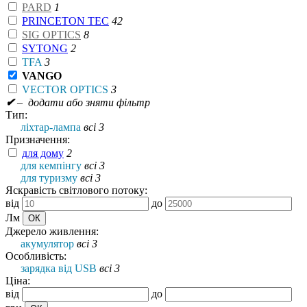
PARD
1
PRINCETON TEC
42
SIG OPTICS
8
SYTONG
2
TFA
3
VANGO
VECTOR OPTICS
3
✔
– додати або зняти фільтр
Тип:
ліхтар-лампа
всі 3
Призначення:
для дому
2
для кемпінгу
всі 3
для туризму
всі 3
Яскравість світлового потоку:
від
до
Лм
Джерело живлення:
акумулятор
всі 3
Особливість:
зарядка від USB
всі 3
Ціна:
від
до