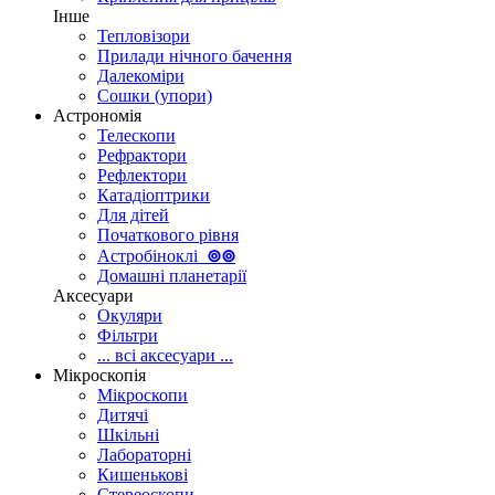
Інше
Тепловізори
Прилади нічного бачення
Далекоміри
Сошки (упори)
Астрономія
Телескопи
Рефрактори
Рефлектори
Катадіоптрики
Для дітей
Початкового рівня
Астробіноклі
⊚
⊚
Домашні планетарії
Аксесуари
Окуляри
Фільтри
... всі аксесуари ...
Мікроскопія
Мікроскопи
Дитячі
Шкільні
Лабораторні
Кишенькові
Стереоскопи