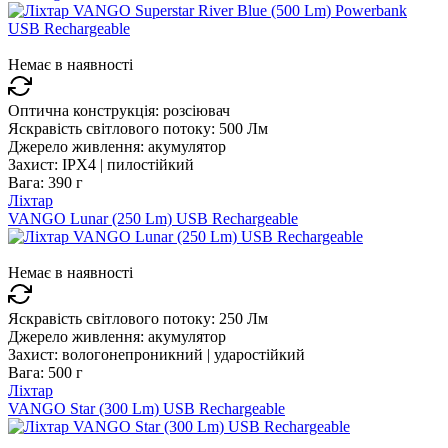
Немає в наявності
Оптична конструкція:
розсіювач
Яскравість світлового потоку:
500 Лм
Джерело живлення:
акумулятор
Захист:
IPX4 | пилостійкий
Вага:
390 г
Ліхтар
VANGO Lunar (250 Lm) USB Rechargeable
Немає в наявності
Яскравість світлового потоку:
250 Лм
Джерело живлення:
акумулятор
Захист:
вологонепроникний | ударостійкий
Вага:
500 г
Ліхтар
VANGO Star (300 Lm) USB Rechargeable