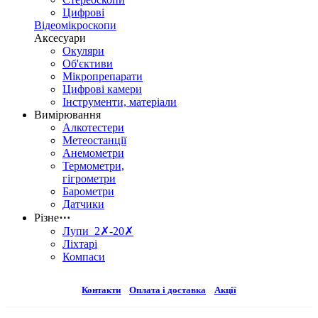
Цифрові
Відеомікроскопи
Аксесуари
Окуляри
Об'єктиви
Мікропрепарати
Цифрові камери
Інструменти, матеріали
Вимірювання
Алкотестери
Метеостанції
Анемометри
Термометри,
гігрометри
Барометри
Датчики
Різне
⋯
Лупи 2✗-20✗
Ліхтарі
Компаси
Контакти
Оплата і доставка
Акції