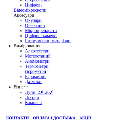
Цифрові
Відеомікроскопи
Аксесуари
Окуляри
Об'єктиви
Мікропрепарати
Цифрові камери
Інструменти, матеріали
Вимірювання
Алкотестери
Метеостанції
Анемометри
Термометри,
гігрометри
Барометри
Датчики
Різне
⋯
Лупи 2✗-20✗
Ліхтарі
Компаси
КОНТАКТИ
ОПЛАТА І ДОСТАВКА
АКЦІЇ