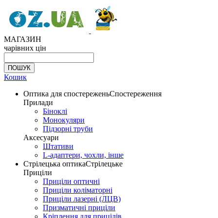
МАГАЗИН
чарівних цін
Кошик
Оптика для спостережень
Спостереження
Прилади
Біноклі
Монокуляри
Підзорні труби
Аксесуари
Штативи
L-адаптери, чохли, інше
Стрілецька оптика
Стрілецьке
Приціли
Приціли оптичні
Приціли коліматорні
Приціли лазерні (ЛЦВ)
Призматичні приціли
Кріплення для прицілів