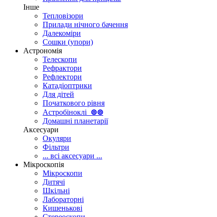
Інше
Тепловізори
Прилади нічного бачення
Далекоміри
Сошки (упори)
Астрономія
Телескопи
Рефрактори
Рефлектори
Катадіоптрики
Для дітей
Початкового рівня
Астробіноклі
⊚
⊚
Домашні планетарії
Аксесуари
Окуляри
Фільтри
... всі аксесуари ...
Мікроскопія
Мікроскопи
Дитячі
Шкільні
Лабораторні
Кишенькові
Стереоскопи