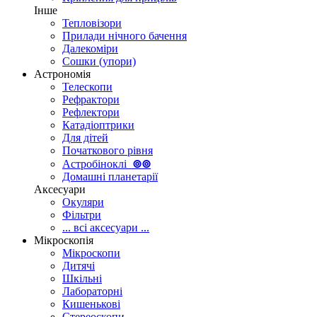
Інше
Тепловізори
Прилади нічного бачення
Далекоміри
Сошки (упори)
Астрономія
Телескопи
Рефрактори
Рефлектори
Катадіоптрики
Для дітей
Початкового рівня
Астробіноклі
⊚
⊚
Домашні планетарії
Аксесуари
Окуляри
Фільтри
... всі аксесуари ...
Мікроскопія
Мікроскопи
Дитячі
Шкільні
Лабораторні
Кишенькові
Стереоскопи