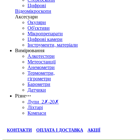
Цифрові
Відеомікроскопи
Аксесуари
Окуляри
Об'єктиви
Мікропрепарати
Цифрові камери
Інструменти, матеріали
Вимірювання
Алкотестери
Метеостанції
Анемометри
Термометри,
гігрометри
Барометри
Датчики
Різне
⋯
Лупи 2✗-20✗
Ліхтарі
Компаси
КОНТАКТИ
ОПЛАТА І ДОСТАВКА
АКЦІЇ