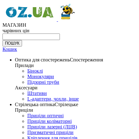
МАГАЗИН
чарівних цін
Кошик
Оптика для спостережень
Спостереження
Прилади
Біноклі
Монокуляри
Підзорні труби
Аксесуари
Штативи
L-адаптери, чохли, інше
Стрілецька оптика
Стрілецьке
Приціли
Приціли оптичні
Приціли коліматорні
Приціли лазерні (ЛЦВ)
Призматичні приціли
Кріплення для прицілів